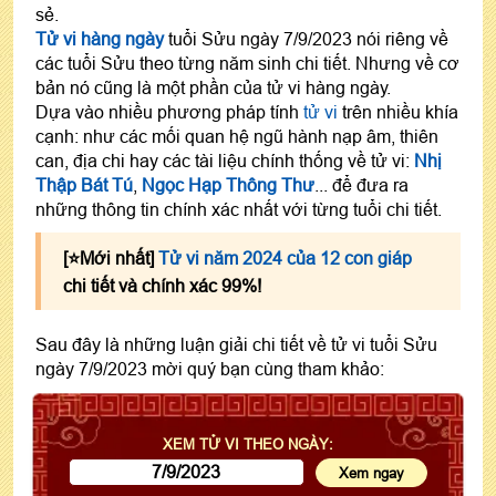
sẻ.
Tử vi hàng ngày
tuổi Sửu ngày 7/9/2023 nói riêng về
các tuổi Sửu theo từng năm sinh chi tiết. Nhưng về cơ
bản nó cũng là một phần của tử vi hàng ngày.
Dựa vào nhiều phương pháp tính
tử vi
trên nhiều khía
cạnh: như các mối quan hệ ngũ hành nạp âm, thiên
can, địa chi hay các tài liệu chính thống về tử vi:
Nhị
Thập Bát Tú
,
Ngọc Hạp Thông Thư
... để đưa ra
những thông tin chính xác nhất với từng tuổi chi tiết.
[⭐️Mới nhất]
Tử vi năm 2024 của 12 con giáp
chi tiết và chính xác 99%!
Sau đây là những luận giải chi tiết về tử vi tuổi Sửu
ngày 7/9/2023 mời quý bạn cùng tham khảo:
XEM TỬ VI THEO NGÀY: