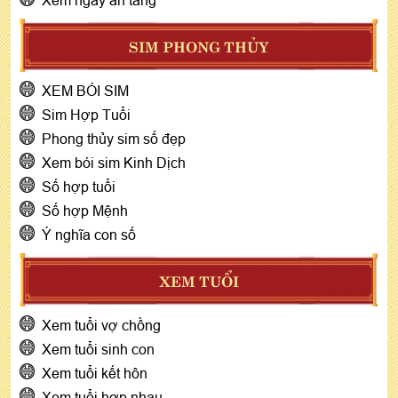
SIM PHONG THỦY
XEM BÓI SIM
Sim Hợp Tuổi
Phong thủy sim số đẹp
Xem bói sim Kinh Dịch
Số hợp tuổi
Số hợp Mệnh
Ý nghĩa con số
XEM TUỔI
Xem tuổi vợ chồng
Xem tuổi sinh con
Xem tuổi kết hôn
Xem tuổi hợp nhau