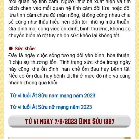
mối quan hệ tình cảm. Người thứ ba xuất hiện và tìm
cách chen vào mối quan hệ tình cảm đôi lứa hoặc đôi
lứa tình cảm chưa đủ mặn nồng, không cùng nhau chia
sẻ cũng như thấu hiểu nên dẫn tới những mâu thuẫn.
Gia đình mọi công việc ổn định, bình thường, không có
chuyển biến rõ rệt tuy nhiên sức khỏe lại không tốt.
Sức khỏe:
Đây là ngày cuộc sống tương đối yên bình, hòa thuận,
ít chịu sự thương tổn. Tình trạng sức khỏe trong ngày
này cũng khá ổn định, hạn chế ốm đau hay bệnh tật.
Nếu có ốm đau hay bệnh tật thì ở mức độ nhẹ và cũng
nhanh chóng qua khỏi.
Tử vi tuổi Ất Sửu nam mạng năm 2023
Tử vi tuổi Ất Sửu nữ mạng năm 2023
tử vi ngày 7/9/2023 Đinh Sửu 1997