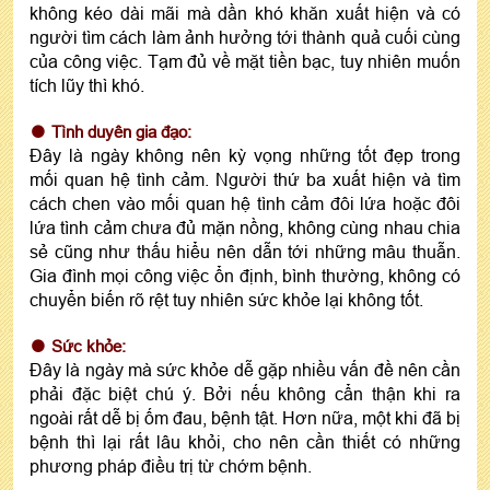
không kéo dài mãi mà dần khó khăn xuất hiện và có
người tìm cách làm ảnh hưởng tới thành quả cuối cùng
của công việc. Tạm đủ về mặt tiền bạc, tuy nhiên muốn
tích lũy thì khó.
Tình duyên gia đạo:
Đây là ngày không nên kỳ vọng những tốt đẹp trong
mối quan hệ tình cảm. Người thứ ba xuất hiện và tìm
cách chen vào mối quan hệ tình cảm đôi lứa hoặc đôi
lứa tình cảm chưa đủ mặn nồng, không cùng nhau chia
sẻ cũng như thấu hiểu nên dẫn tới những mâu thuẫn.
Gia đình mọi công việc ổn định, bình thường, không có
chuyển biến rõ rệt tuy nhiên sức khỏe lại không tốt.
Sức khỏe:
Đây là ngày mà sức khỏe dễ gặp nhiều vấn đề nên cần
phải đặc biệt chú ý. Bởi nếu không cẩn thận khi ra
ngoài rất dễ bị ốm đau, bệnh tật. Hơn nữa, một khi đã bị
bệnh thì lại rất lâu khỏi, cho nên cần thiết có những
phương pháp điều trị từ chớm bệnh.