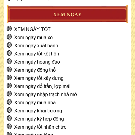
XEM NGÀY
XEM NGÀY TỐT
Xem ngày mua xe
Xem ngày xuất hành
Xem ngày tốt kết hôn
Xem ngày hoàng đạo
Xem ngày động thổ
Xem ngày tốt xây dựng
Xem ngày đổ trần, lợp mái
Xem ngày nhập trạch nhà mới
Xem ngày mua nhà
Xem ngày khai trương
Xem ngày ký hợp đồng
Xem ngày tốt nhận chức
Xem ngày an táng