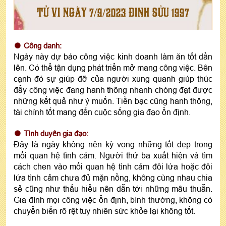
TỬ VI NGÀY 7/9/2023 ĐINH SỬU 1997
Công danh:
Ngày này dự báo công việc kinh doanh làm ăn tốt dần
lên. Có thể tận dụng phát triển mở mang công việc. Bên
cạnh đó sự giúp đỡ của người xung quanh giúp thúc
đẩy công việc đang hanh thông nhanh chóng đạt được
những kết quả như ý muốn. Tiền bạc cũng hanh thông,
tài chính tốt mang đến cuộc sống gia đạo ổn định.
Tình duyên gia đạo:
Đây là ngày không nên kỳ vọng những tốt đẹp trong
mối quan hệ tình cảm. Người thứ ba xuất hiện và tìm
cách chen vào mối quan hệ tình cảm đôi lứa hoặc đôi
lứa tình cảm chưa đủ mặn nồng, không cùng nhau chia
sẻ cũng như thấu hiểu nên dẫn tới những mâu thuẫn.
Gia đình mọi công việc ổn định, bình thường, không có
chuyển biến rõ rệt tuy nhiên sức khỏe lại không tốt.