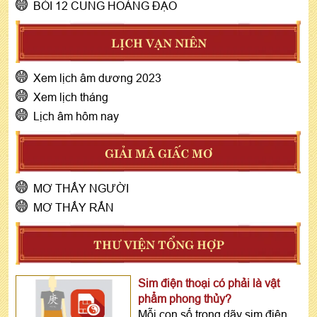
BÓI 12 CUNG HOÀNG ĐẠO
LỊCH VẠN NIÊN
Xem lịch âm dương 2023
Xem lịch tháng
Lịch âm hôm nay
GIẢI MÃ GIẤC MƠ
MƠ THẤY NGƯỜI
MƠ THẤY RẮN
THƯ VIỆN TỔNG HỢP
Sim điện thoại có phải là vật
phẩm phong thủy?
Mỗi con số trong dãy sim điện