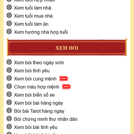
Xem tuổi làm nhà
Xem tuổi mua nhà
Xem tuổi làm ăn
Xem hướng nhà hợp tuổi
XEM BÓI
Xem bói theo ngày sinh
Xem bói tình yêu
Xem bói cung mệnh
Chọn màu hợp mệnh
Xem bói biển số xe
Xem bói bài hàng ngày
Bói bài Tarot hàng ngày
Bói chứng minh thư nhân dân
Xem bói bài tình yêu