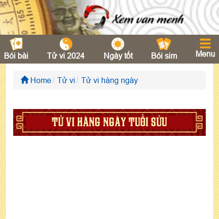
Menu
Bói bài
Tử vi 2024
Ngày tốt
Bói sim
Home
Tử vi
Tử vi hàng ngày
TỬ VI HÀNG NGÀY TUỔI SỬU