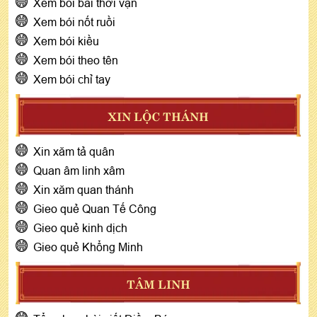
Xem bói bài thời vận
Xem bói nốt ruồi
Xem bói kiều
Xem bói theo tên
Xem bói chỉ tay
XIN LỘC THÁNH
Xin xăm tả quân
Quan âm linh xâm
Xin xăm quan thánh
Gieo quẻ Quan Tế Công
Gieo quẻ kinh dịch
Gieo quẻ Khổng Minh
TÂM LINH