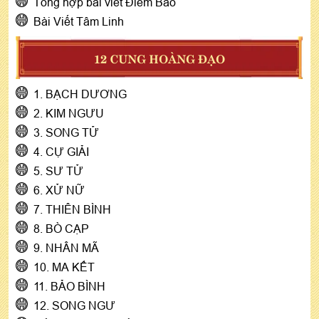
Tổng hợp bài viết Điềm Báo
Bài Viết Tâm Linh
12 CUNG HOÀNG ĐẠO
1. BẠCH DƯƠNG
2. KIM NGƯU
3. SONG TỬ
4. CỰ GIẢI
5. SƯ TỬ
6. XỬ NỮ
7. THIÊN BÌNH
8. BÒ CẠP
9. NHÂN MÃ
10. MA KẾT
11. BẢO BÌNH
12. SONG NGƯ