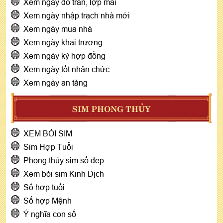
Xem ngày đổ trần, lợp mái
Xem ngày nhập trạch nhà mới
Xem ngày mua nhà
Xem ngày khai trương
Xem ngày ký hợp đồng
Xem ngày tốt nhận chức
Xem ngày an táng
SIM PHONG THỦY
XEM BÓI SIM
Sim Hợp Tuổi
Phong thủy sim số đẹp
Xem bói sim Kinh Dịch
Số hợp tuổi
Số hợp Mệnh
Ý nghĩa con số