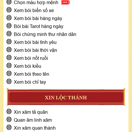
Chọn màu hợp mệnh
Xem bói biển số xe
Xem bói bài hàng ngày
Bói bài Tarot hàng ngày
Bói chứng minh thư nhân dân
Xem bói bài tình yêu
Xem bói bài thời vận
Xem bói nốt ruồi
Xem bói kiều
Xem bói theo tên
Xem bói chỉ tay
XIN LỘC THÁNH
Xin xăm tả quân
Quan âm linh xâm
Xin xăm quan thánh