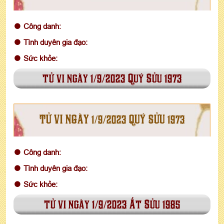
Công danh:
Tình duyên gia đạo:
Sức khỏe:
tử vi ngày 1/9/2023 Quý Sửu 1973
TỬ VI NGÀY 1/9/2023 QUÝ SỬU 1973
Công danh:
Tình duyên gia đạo:
Sức khỏe:
tử vi ngày 1/9/2023 Ất Sửu 1985