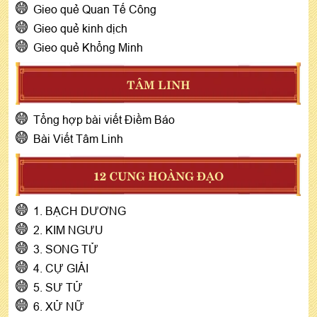
Gieo quẻ Quan Tế Công
Gieo quẻ kinh dịch
Gieo quẻ Khổng Minh
TÂM LINH
Tổng hợp bài viết Điềm Báo
Bài Viết Tâm Linh
12 CUNG HOÀNG ĐẠO
1. BẠCH DƯƠNG
2. KIM NGƯU
3. SONG TỬ
4. CỰ GIẢI
5. SƯ TỬ
6. XỬ NỮ