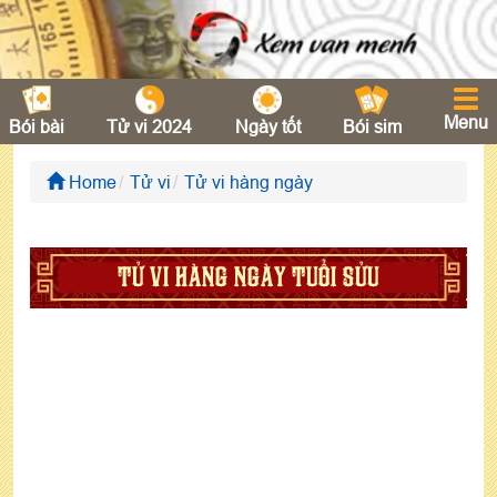
Menu
Bói bài
Tử vi 2024
Ngày tốt
Bói sim
Home
Tử vi
Tử vi hàng ngày
TỬ VI HÀNG NGÀY TUỔI SỬU