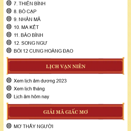
7. THIÊN BÌNH
8. BÒ CẠP
9. NHÂN MÃ
10. MA KẾT
11. BẢO BÌNH
12. SONG NGƯ
BÓI 12 CUNG HOÀNG ĐẠO
LỊCH VẠN NIÊN
Xem lịch âm dương 2023
Xem lịch tháng
Lịch âm hôm nay
GIẢI MÃ GIẤC MƠ
MƠ THẤY NGƯỜI