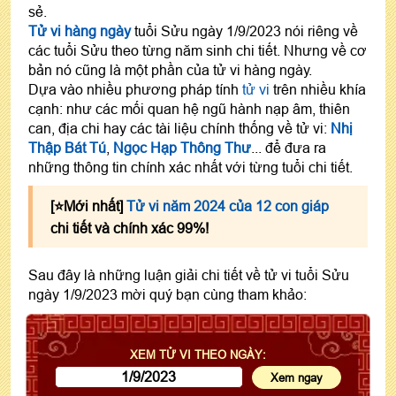
sẻ.
Tử vi hàng ngày
tuổi Sửu ngày 1/9/2023 nói riêng về
các tuổi Sửu theo từng năm sinh chi tiết. Nhưng về cơ
bản nó cũng là một phần của tử vi hàng ngày.
Dựa vào nhiều phương pháp tính
tử vi
trên nhiều khía
cạnh: như các mối quan hệ ngũ hành nạp âm, thiên
can, địa chi hay các tài liệu chính thống về tử vi:
Nhị
Thập Bát Tú
,
Ngọc Hạp Thông Thư
... để đưa ra
những thông tin chính xác nhất với từng tuổi chi tiết.
[⭐️Mới nhất]
Tử vi năm 2024 của 12 con giáp
chi tiết và chính xác 99%!
Sau đây là những luận giải chi tiết về tử vi tuổi Sửu
ngày 1/9/2023 mời quý bạn cùng tham khảo:
XEM TỬ VI THEO NGÀY: