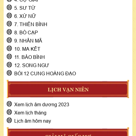
5. SƯ TỬ
6. XỬ NỮ
7. THIÊN BÌNH
8. BÒ CẠP
9. NHÂN MÃ
10. MA KẾT
11. BẢO BÌNH
12. SONG NGƯ
BÓI 12 CUNG HOÀNG ĐẠO
LỊCH VẠN NIÊN
Xem lịch âm dương 2023
Xem lịch tháng
Lịch âm hôm nay