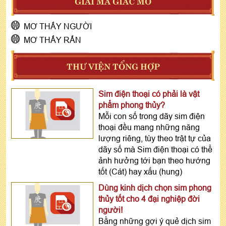
GIẢI MÃ GIẤC MƠ
MƠ THẤY NGƯỜI
MƠ THẤY RẮN
THƯ VIỆN TỔNG HỢP
Sim điện thoại có phải là vật
phẩm phong thủy?
Mỗi con số trong dãy sim điện
thoại đều mang những năng
lượng riêng, tùy theo trật tự của
dãy số mà Sim điện thoại có thể
ảnh hưởng tới bạn theo hướng
tốt (Cát) hay xấu (hung)
Dùng kinh dịch chọn sim phong
thủy tốt cho 4 đại nghiệp đời
người!
Bằng những gợi ý quẻ dịch sim