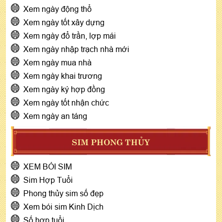
Xem ngày động thổ
Xem ngày tốt xây dựng
Xem ngày đổ trần, lợp mái
Xem ngày nhập trạch nhà mới
Xem ngày mua nhà
Xem ngày khai trương
Xem ngày ký hợp đồng
Xem ngày tốt nhận chức
Xem ngày an táng
SIM PHONG THỦY
XEM BÓI SIM
Sim Hợp Tuổi
Phong thủy sim số đẹp
Xem bói sim Kinh Dịch
Số hợp tuổi