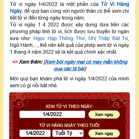
Tử vi ngày 1/4/2022 là một phần của
Tử Vi Hàng
Ngày
, để quý bạn cùng với người thân có thể xem chi
tiết tử vi đến từng ngày trong năm.
Tử vi ngày 1 4 2022 được xây dựng dựa trên các
phương pháp tính tử vi, lịch được lưu truyền từ ngàn
xưa như:
Ngọc Hạp Thông Thư
,
Nhị Thập Bát Tú
,
Ngũ Hành,..., thế nên kết quả của phép xem tử vi ngày
1 tháng 4 năm 2022 sẽ là kết quả chính xác nhất.
=>
Xem thêm:
[
Xem bói ngày mai có may mắn không
qua các lá bài
]
Mời quý bạn khám phá tử vi ngày 1/4/2022 của mình
xem có gì nổi bật nhé.
XEM TỬ VI THEO NGÀY:
TỬ VI HÀNG NGÀY THEO TUỔI: