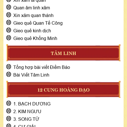
Quan âm linh xâm
Xin xăm quan thánh
Gieo quẻ Quan Tế Công
Gieo quẻ kinh dịch
Gieo quẻ Khổng Minh
TÂM LINH
Tổng hợp bài viết Điềm Báo
Bài Viết Tâm Linh
12 CUNG HOÀNG ĐẠO
1. BẠCH DƯƠNG
2. KIM NGƯU
3. SONG TỬ
4. CỰ GIẢI