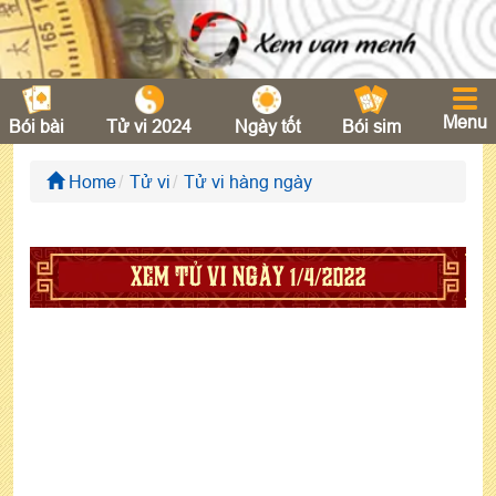
Menu
Bói bài
Tử vi 2024
Ngày tốt
Bói sim
Home
Tử vi
Tử vi hàng ngày
XEM TỬ VI NGÀY 1/4/2022