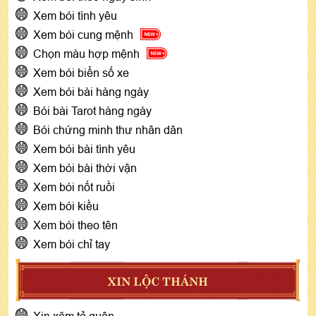
Xem bói tình yêu
Xem bói cung mệnh
Chọn màu hợp mệnh
Xem bói biển số xe
Xem bói bài hàng ngày
Bói bài Tarot hàng ngày
Bói chứng minh thư nhân dân
Xem bói bài tình yêu
Xem bói bài thời vận
Xem bói nốt ruồi
Xem bói kiều
Xem bói theo tên
Xem bói chỉ tay
XIN LỘC THÁNH
Xin xăm tả quân