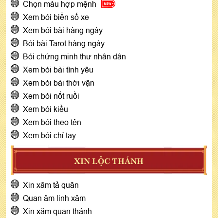
Chọn màu hợp mệnh
Xem bói biển số xe
Xem bói bài hàng ngày
Bói bài Tarot hàng ngày
Bói chứng minh thư nhân dân
Xem bói bài tình yêu
Xem bói bài thời vận
Xem bói nốt ruồi
Xem bói kiều
Xem bói theo tên
Xem bói chỉ tay
XIN LỘC THÁNH
Xin xăm tả quân
Quan âm linh xâm
Xin xăm quan thánh