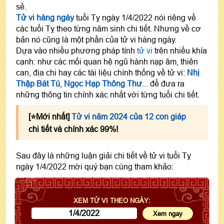
sẻ.
Tử vi hàng ngày
tuổi Tỵ ngày 1/4/2022 nói riêng về
các tuổi Tỵ theo từng năm sinh chi tiết. Nhưng về cơ
bản nó cũng là một phần của tử vi hàng ngày.
Dựa vào nhiều phương pháp tính
tử vi
trên nhiều khía
cạnh: như các mối quan hệ ngũ hành nạp âm, thiên
can, địa chi hay các tài liệu chính thống về tử vi:
Nhị
Thập Bát Tú
,
Ngọc Hạp Thông Thư
... để đưa ra
những thông tin chính xác nhất với từng tuổi chi tiết.
[⭐️Mới nhất]
Tử vi năm 2024 của 12 con giáp
chi tiết và chính xác 99%!
Sau đây là những luận giải chi tiết về tử vi tuổi Tỵ
ngày 1/4/2022 mời quý bạn cùng tham khảo:
XEM TỬ VI THEO NGÀY: