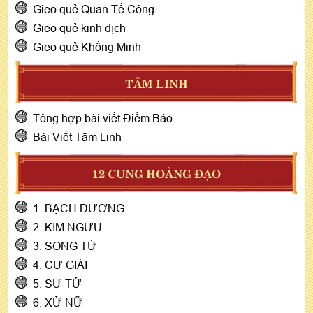
Gieo quẻ Quan Tế Công
Gieo quẻ kinh dịch
Gieo quẻ Khổng Minh
TÂM LINH
Tổng hợp bài viết Điềm Báo
Bài Viết Tâm Linh
12 CUNG HOÀNG ĐẠO
1. BẠCH DƯƠNG
2. KIM NGƯU
3. SONG TỬ
4. CỰ GIẢI
5. SƯ TỬ
6. XỬ NỮ