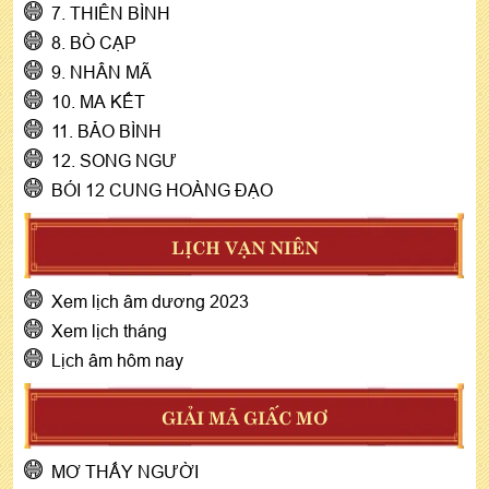
7. THIÊN BÌNH
8. BÒ CẠP
9. NHÂN MÃ
10. MA KẾT
11. BẢO BÌNH
12. SONG NGƯ
BÓI 12 CUNG HOÀNG ĐẠO
LỊCH VẠN NIÊN
Xem lịch âm dương 2023
Xem lịch tháng
Lịch âm hôm nay
GIẢI MÃ GIẤC MƠ
MƠ THẤY NGƯỜI