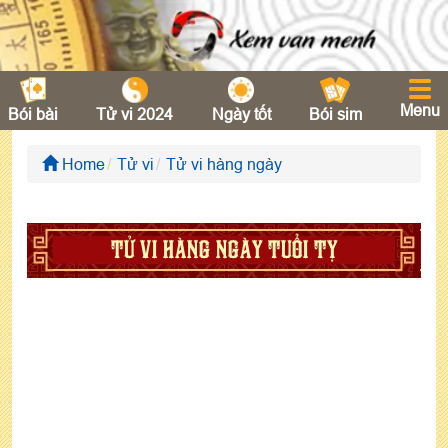
Menu
Bói bài
Tử vi 2024
Ngày tốt
Bói sim
Home
Tử vi
Tử vi hàng ngày
TỬ VI HÀNG NGÀY TUỔI TỴ