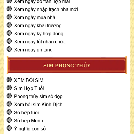
Xem ngày đổ trần, lợp mái
Xem ngày nhập trạch nhà mới
Xem ngày mua nhà
Xem ngày khai trương
Xem ngày ký hợp đồng
Xem ngày tốt nhận chức
Xem ngày an táng
SIM PHONG THỦY
XEM BÓI SIM
Sim Hợp Tuổi
Phong thủy sim số đẹp
Xem bói sim Kinh Dịch
Số hợp tuổi
Số hợp Mệnh
Ý nghĩa con số