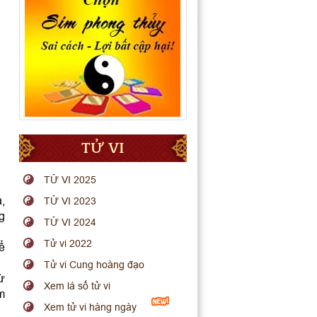
TỬ VI
TỬ VI 2025
a,
TỬ VI 2023
g
TỬ VI 2024
Tử vi 2022
ể
Tử vi Cung hoàng đạo
ừ
Xem lá số tử vi
em
Xem tử vi hàng ngày