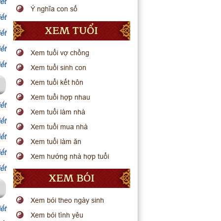
ết
Ý nghĩa con số
ết
XEM TUỔI
ết
ết
Xem tuổi vợ chồng
ết
Xem tuổi sinh con
Xem tuổi kết hôn
Xem tuổi hợp nhau
ết
Xem tuổi làm nhà
ết
Xem tuổi mua nhà
ết
Xem tuổi làm ăn
ết
Xem hướng nhà hợp tuổi
ết
XEM BÓI
Xem bói theo ngày sinh
ết
Xem bói tình yêu