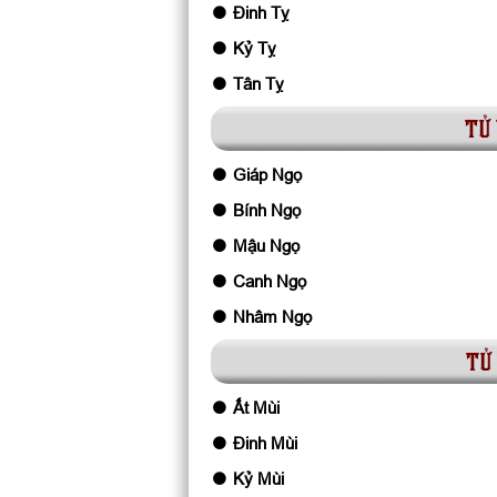
Đinh Tỵ
Kỷ Tỵ
Tân Tỵ
tử 
Giáp Ngọ
Bính Ngọ
Mậu Ngọ
Canh Ngọ
Nhâm Ngọ
tử 
Ất Mùi
Đinh Mùi
Kỷ Mùi