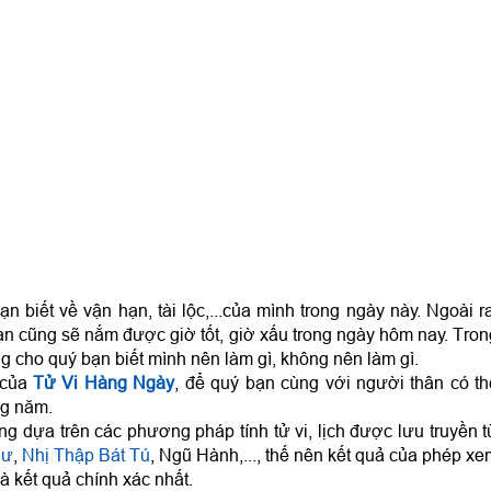
n biết về vận hạn, tài lộc,...của mình trong ngày này. Ngoài r
ạn cũng sẽ nắm được giờ tốt, giờ xấu trong ngày hôm nay. Tron
g cho quý bạn biết mình nên làm gì, không nên làm gì.
 của
Tử Vi Hàng Ngày
, để quý bạn cùng với người thân có th
ng năm.
g dựa trên các phương pháp tính tử vi, lịch được lưu truyền t
hư
,
Nhị Thập Bát Tú
, Ngũ Hành,..., thế nên kết quả của phép x
à kết quả chính xác nhất.