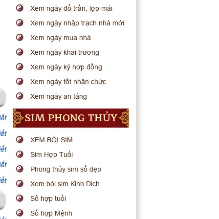
Xem ngày đổ trần, lợp mái
Xem ngày nhập trạch nhà mới
Xem ngày mua nhà
Xem ngày khai trương
Xem ngày ký hợp đồng
Xem ngày tốt nhận chức
Xem ngày an táng
SIM PHONG THỦY
ết
ết
XEM BÓI SIM
ết
Sim Hợp Tuổi
ết
Phong thủy sim số đẹp
ết
Xem bói sim Kinh Dịch
Số hợp tuổi
Số hợp Mệnh