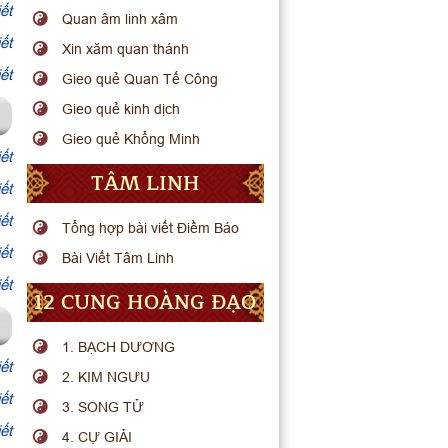
ết
Quan âm linh xâm
ết
Xin xăm quan thánh
ết
Gieo quẻ Quan Tế Công
Gieo quẻ kinh dịch
Gieo quẻ Khổng Minh
ết
TÂM LINH
ết
ết
Tổng hợp bài viết Điềm Báo
ết
Bài Viết Tâm Linh
ết
12 CUNG HOÀNG ĐẠO
1. BẠCH DƯƠNG
ết
2. KIM NGƯU
ết
3. SONG TỬ
ết
4. CỰ GIẢI