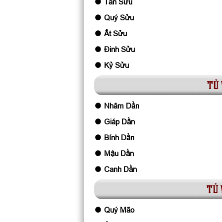
Tân Sửu
Quý Sửu
Ất Sửu
Đinh Sửu
Kỷ Sửu
tử 
Nhâm Dần
Giáp Dần
Bính Dần
Mậu Dần
Canh Dần
tử 
Quý Mão