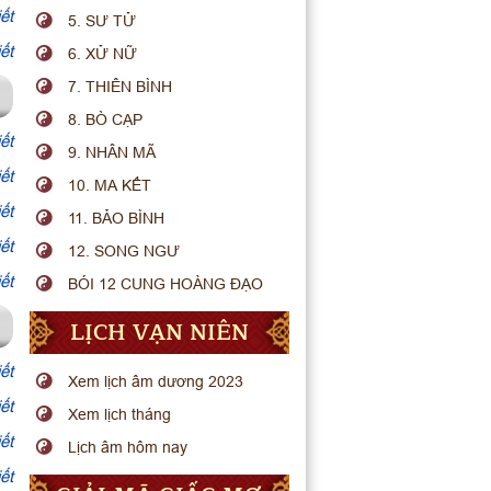
ết
5. SƯ TỬ
ết
6. XỬ NỮ
7. THIÊN BÌNH
8. BÒ CẠP
ết
9. NHÂN MÃ
ết
10. MA KẾT
ết
11. BẢO BÌNH
ết
12. SONG NGƯ
ết
BÓI 12 CUNG HOÀNG ĐẠO
LỊCH VẠN NIÊN
ết
Xem lịch âm dương 2023
ết
Xem lịch tháng
ết
Lịch âm hôm nay
ết