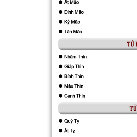
Ất Mão
Đinh Mão
Kỷ Mão
Tân Mão
tử 
Nhâm Thìn
Giáp Thìn
Bính Thìn
Mậu Thìn
Canh Thìn
tử
Quý Tỵ
Ất Tỵ