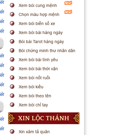
ết
Xem bói cung mệnh
ết
Chọn màu hợp mệnh
ết
Xem bói biển số xe
ết
Xem bói bài hàng ngày
Bói bài Tarot hàng ngày
Bói chứng minh thư nhân dân
ết
Xem bói bài tình yêu
ết
Xem bói bài thời vận
ết
Xem bói nốt ruồi
ết
Xem bói kiều
ết
Xem bói theo tên
Xem bói chỉ tay
XIN LỘC THÁNH
ết
ết
Xin xăm tả quân