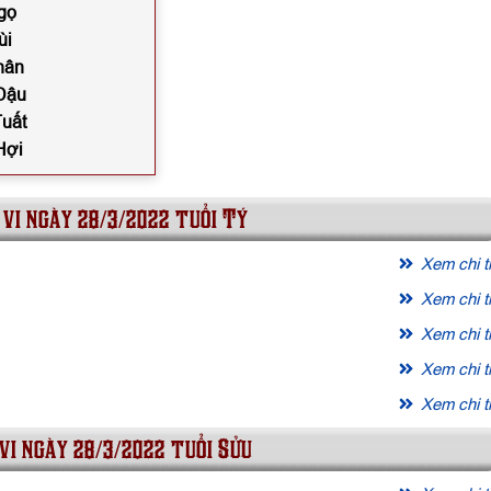
gọ
ùi
hân
 Dậu
Tuất
Hợi
 vi ngày 28/3/2022 tuổi Tý
Xem chi ti
Xem chi ti
Xem chi ti
Xem chi ti
Xem chi ti
vi ngày 28/3/2022 tuổi Sửu