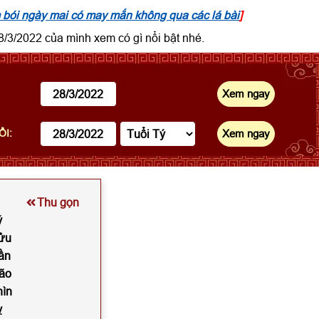
bói ngày mai có may mắn không qua các lá bài
]
/3/2022 của mình xem có gì nổi bật nhé.
ỔI:
Thu gọn
ý
Sửu
ần
Mão
hìn
ỵ