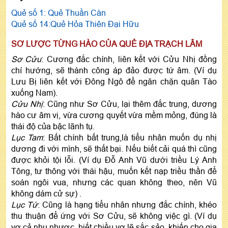
Quẻ số 1:
Quẻ Thuần Càn
Quẻ số 14:
Quẻ Hỏa Thiên Đại Hữu
SƠ LƯỢC TỪNG HÀO CỦA QUẺ ĐỊA TRẠCH LÂM
Sơ Cửu
: Cương đắc chính, liên kết với Cửu Nhị đồng
chí hướng, sẽ thành công áp đảo được tứ âm. (Ví dụ
Lưu Bị liên kết với Đông Ngô để ngăn chặn quân Tào
xuống Nam).
Cửu Nhị
: Cũng như Sơ Cửu, lại thêm đắc trung, dương
hào cư âm vị, vừa cương quyết vừa mềm mỏng, đúng là
thái độ của bậc lãnh tụ.
Lục Tam
: Bất chính bất trung,là tiểu nhân muốn dụ nhị
dương đi với mình, sẽ thất bại. Nếu biết cải quá thì cũng
được khỏi tội lỗi. (Ví dụ Đỗ Anh Vũ dưới triều Lý Anh
Tông, tư thông với thái hậu, muốn kết nạp triều thần để
soán ngôi vua, nhưng các quan không theo, nên Vũ
không dám cử sự) .
Lục Tứ
: Cũng là hạng tiểu nhân nhưng đắc chính, khéo
thu thuận để ứng với Sơ Cửu, sẽ không việc gì. (Ví dụ
vợ cả nhu nhược, biết chiều vợ lẽ sắc sảo, khiến cho gia