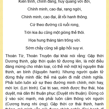
Kiên trinh, chính đáng, huy quang với đời,
Chính minh, cao đại, rạng ngời,
Chính minh, cao đại, ắt rồi hanh thông.
Cứ theo đường cũ ruổi rong,
Trời kia âu cũng một giòng thế thôi.
Họa hung tháng tám trông vời.
Sớm chầy cũng sẽ gặp hồi suy vi.
Thoán Từ, Thoán Truyện đại khái nói rằng: Gặp thời
Dương thịnh, gặp thời quân tử đương lên, là một điều
đáng mừng cho nhân loại, có thể mở một kỷ nguyên thái
thịnh, an bình (Nguyên hanh). Nhưng người quân tử
đừng thấy mình đắc thế mà quên đi mất chính nghĩa.
Phải luôn luôn xử sự theo đường minh chính, mới hay,
mới lợi. (Lợi trinh). Cai trị sao, mình được thư thái, hòa
duyệt, mà dân thì thuận phục (Duyệt nhi thuận). Đừng có
ỷ vào sức mạnh, mà phải luôn cảm thông với người
(Cương trung nhi ứng). Gặp thời cơ thái thịnh, hanh