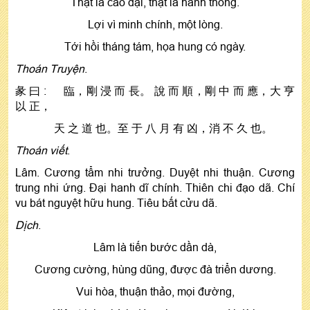
Thật là cao đại, thật là hanh thông.
Lợi vì minh chính, một lòng.
Tới hồi tháng tám, họa hung có ngày.
Thoán Truyện
.
彖 曰 : 臨，剛 浸 而 長。 說 而 順，剛 中 而 應，大 亨
以 正，
天 之 道 也。至 于 八 月 有 凶，消 不 久 也。
Thoán viết
.
Lâm. Cương tẩm nhi trưởng. Duyệt nhi thuận. Cương
trung nhi ứng. Đại hanh dĩ chính. Thiên chi đạo dã. Chí
vu bát nguyệt hữu hung. Tiêu bất cửu dã.
Dịch
.
Lâm là tiến bước dần dà,
Cương cường, hùng dũng, được đà triển dương.
Vui hòa, thuận thảo, mọi đường,