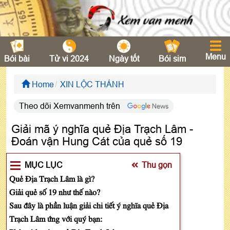
Menu
Bói bài
Tử vi 2024
Ngày tốt
Bói sim
Home
XIN LỘC THÁNH
Theo dõi Xemvanmenh trên
Giải mã ý nghĩa quẻ Địa Trạch Lâm -
Đoán vận Hung Cát của quẻ số 19
MỤC LỤC
Thu gọn
Quẻ Địa Trạch Lâm là gì?
Giải quẻ số 19 như thế nào?
Sau đây là phần luận giải chi tiết ý nghĩa quẻ Địa
Trạch Lâm ứng với quý bạn: