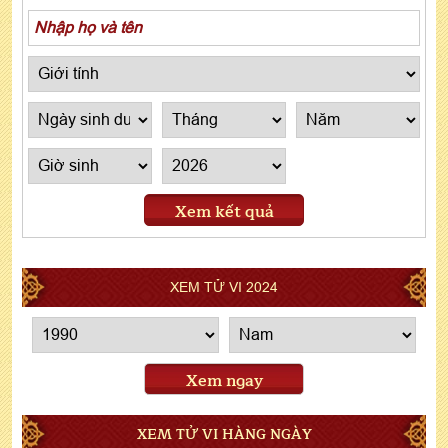
Xem kết quả
XEM TỬ VI 2024
Xem ngay
XEM TỬ VI HÀNG NGÀY