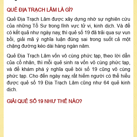
QUẺ ĐỊA TRẠCH LÂM LÀ GÌ?
Quẻ Địa Trạch Lâm được xây dựng nhờ sự nghiên cứu
của những Tổ Sư trong lĩnh vực tử vi, kinh dịch. Và để
có kết quả như ngày nay, thì quẻ số 19 đã trải qua sự vun
bồi, giải mã ý nghĩa luận đúng sai trong suốt cả một
chặng đường kéo dài hàng ngàn năm.
Quẻ Địa Trạch Lâm vốn vô cùng phức tạp, theo lời dẫn
của cổ nhân, thì mỗi quẻ sinh ra vốn vô cùng phức tạp,
và để khám phá ý nghĩa quẻ bói số 19 cũng vô cùng
phức tạp. Cho đến ngày nay, rất hiếm người có thể hiểu
được quẻ số 19 Địa Trạch Lâm cũng như 64 quẻ kinh
dịch.
GIẢI QUẺ SỐ 19 NHƯ THẾ NÀO?