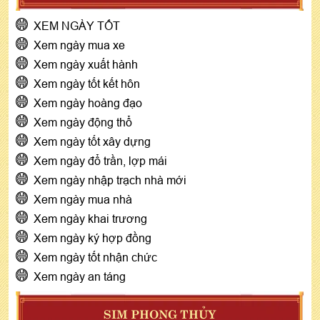
XEM NGÀY TỐT
Xem ngày mua xe
Xem ngày xuất hành
Xem ngày tốt kết hôn
Xem ngày hoàng đạo
Xem ngày động thổ
Xem ngày tốt xây dựng
Xem ngày đổ trần, lợp mái
Xem ngày nhập trạch nhà mới
Xem ngày mua nhà
Xem ngày khai trương
Xem ngày ký hợp đồng
Xem ngày tốt nhận chức
Xem ngày an táng
SIM PHONG THỦY