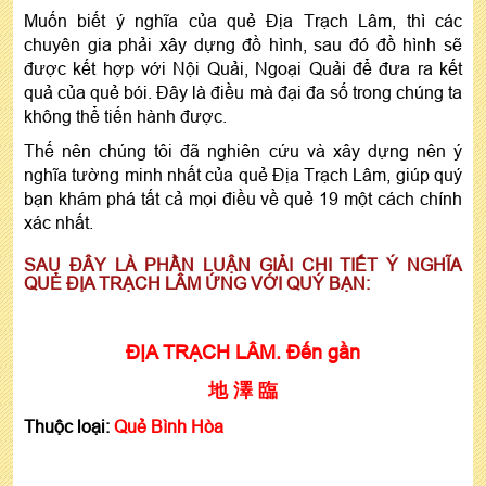
Muốn biết ý nghĩa của quẻ Địa Trạch Lâm, thì các
chuyên gia phải xây dựng đồ hình, sau đó đồ hình sẽ
được kết hợp với Nội Quải, Ngoại Quải để đưa ra kết
quả của quẻ bói. Đây là điều mà đại đa số trong chúng ta
không thể tiến hành được.
Thế nên chúng tôi đã nghiên cứu và xây dựng nên ý
nghĩa tường minh nhất của quẻ Địa Trạch Lâm, giúp quý
bạn khám phá tất cả mọi điều về quẻ 19 một cách chính
xác nhất.
SAU ĐÂY LÀ PHẦN LUẬN GIẢI CHI TIẾT Ý NGHĨA
QUẺ ĐỊA TRẠCH LÂM ỨNG VỚI QUÝ BẠN:
ĐỊA TRẠCH LÂM. Đến gần
地 澤 臨
Thuộc loại:
Quẻ Bình Hòa