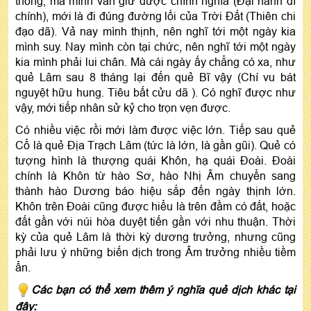
thông, mà mình vẫn giữ được chính nghĩa (Đại hanh dĩ
chính), mới là đi đúng đường lối của Trời Đất (Thiên chi
đạo dã). Vả nay mình thịnh, nên nghĩ tới một ngày kia
mình suy. Nay mình còn tại chức, nên nghĩ tới một ngày
kia mình phải lui chân. Mà cái ngày ấy chẳng có xa, như
quẻ Lâm sau 8 tháng lại đến quẻ Bĩ vậy (Chí vu bát
nguyệt hữu hung. Tiêu bất cửu dã ). Có nghĩ được như
vậy, mới tiếp nhân sử kỷ cho trọn vẹn được.
Có nhiều việc rồi mới làm được việc lớn. Tiếp sau quẻ
Cổ là quẻ Địa Trạch Lâm (tức là lớn, là gần gũi). Quẻ có
tượng hình là thượng quái Khôn, hạ quái Đoài. Đoài
chính là Khôn từ hào Sơ, hào Nhị Âm chuyển sang
thành hào Dương báo hiệu sắp đến ngày thịnh lớn.
Khôn trên Đoài cũng được hiểu là trên đầm có đất, hoặc
đất gần với núi hòa duyệt tiến gần với nhu thuận. Thời
kỳ của quẻ Lâm là thời kỳ dương trưởng, nhưng cũng
phải lưu ý những biến dịch trong Âm trưởng nhiều tiềm
ẩn.
Các bạn có thể xem thêm ý nghĩa quẻ dịch khác tại
đây: