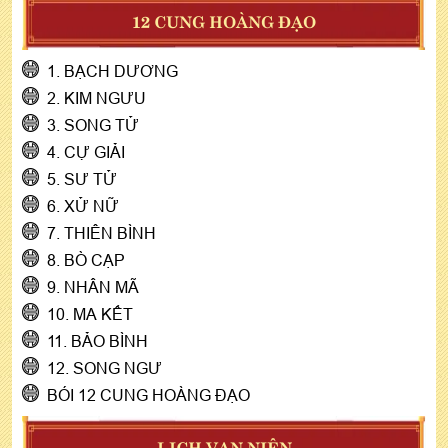
12 CUNG HOÀNG ĐẠO
1. BẠCH DƯƠNG
2. KIM NGƯU
3. SONG TỬ
4. CỰ GIẢI
5. SƯ TỬ
6. XỬ NỮ
7. THIÊN BÌNH
8. BÒ CẠP
9. NHÂN MÃ
10. MA KẾT
11. BẢO BÌNH
12. SONG NGƯ
BÓI 12 CUNG HOÀNG ĐẠO
LỊCH VẠN NIÊN