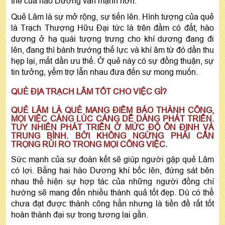
thế của hào Dương vẫn mạnh hơn.
Quẻ Lâm là sự mở rộng, sự tiến lên. Hình tượng của quẻ
là Trạch Thượng Hữu Đại tức là trên đầm có đất, hào
dương ở hạ quái tượng trưng cho khí dương đang đi
lên, đang thì bành trướng thế lực và khí âm từ đó dần thu
hẹp lại, mất dần ưu thế. Ở quẻ này có sự đồng thuận, sự
tin tưởng, yểm trợ lẫn nhau đưa đến sự mong muốn.
QUẺ ĐỊA TRẠCH LÂM TỐT CHO VIỆC GÌ?
QUẺ LÂM LÀ QUẺ MANG ĐIỀM BÁO THÀNH CÔNG,
MỌI VIỆC CÀNG LÚC CÀNG DỄ DÀNG PHÁT TRIỂN.
TUY NHIÊN PHÁT TRIỂN Ở MỨC ĐỘ ỔN ĐỊNH VÀ
TRUNG BÌNH. BỞI KHÔNG NGỪNG PHẢI CẨN
TRỌNG RỦI RO TRONG MỌI CÔNG VIỆC.
Sức mạnh của sự đoàn kết sẽ giúp người gặp quẻ Lâm
có lợi. Bằng hai hào Dương khí bốc lên, đứng sát bên
nhau thể hiện sự hợp tác của những người đồng chí
hướng sẽ mang đến nhiều thành quả tốt đẹp. Dù có thể
chưa đạt được thành công hẳn nhưng là tiền đề rất tốt
hoàn thành đại sự trong tương lai gần.