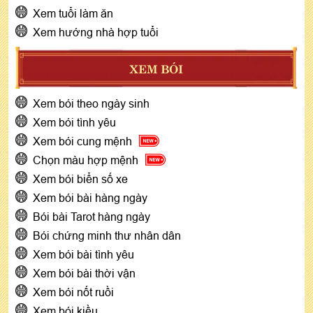
Xem tuổi làm ăn
Xem hướng nhà hợp tuổi
XEM BÓI
Xem bói theo ngày sinh
Xem bói tình yêu
Xem bói cung mệnh
Chọn màu hợp mệnh
Xem bói biển số xe
Xem bói bài hàng ngày
Bói bài Tarot hàng ngày
Bói chứng minh thư nhân dân
Xem bói bài tình yêu
Xem bói bài thời vận
Xem bói nốt ruồi
Xem bói kiều