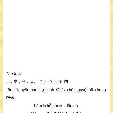
Thoán từ
元，亨，利，貞。 至 于 八 月 有 凶。
Lâm. Nguyên hanh lợi trinh. Chí vu bát nguyệt hữu hung.
Dịch.
Lâm là tiến bước dần dà.