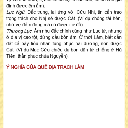
đình được êm ấm).
Lục Ngũ
: Đắc trung, lại ứng với Cửu Nhị, tin cẩn trao
trọng trách cho Nhị sẽ được Cát. (Ví dụ chồng tài hèn,
nhờ vợ đảm đang mà có được cơ đồ).
Thượng Lục
: Âm nhu đắc chính cũng như Lục tứ, nhưng
ở địa vị cao tột, đứng đầu bốn âm. Ở thời Lâm, biết dẫn
dắt cả bầy tiểu nhân tùng phục hai dương, nên được
Cát. (Ví dụ Mạc Cửu chiêu dụ bọn dân tứ chiếng ở Hà
Tiên, thần phục chúa Nguyễn).
Ý NGHĨA CỦA QUẺ ĐỊA TRẠCH LÂM