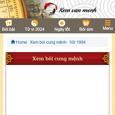
Menu
Bói bài
Tử vi 2024
Ngày tốt
Bói sim
Home
Xem bói cung mệnh
Nữ 1994
Xem bói cung mệnh