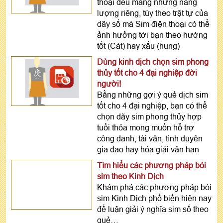
thoại đều mang những năng
lượng riêng, tùy theo trật tự của
dãy số mà Sim điện thoại có thể
ảnh hưởng tới bạn theo hướng
tốt (Cát) hay xấu (hung)
Dùng kinh dịch chọn sim phong
thủy tốt cho 4 đại nghiệp đời
người!
Bằng những gợi ý quẻ dịch sim
tốt cho 4 đại nghiệp, bạn có thể
chọn dãy sim phong thủy hợp
tuổi thỏa mong muốn hỗ trợ
công danh, tài vận, tình duyên
gia đạo hay hóa giải vận hạn
Tìm hiểu các phương pháp bói
sim theo Kinh Dịch
Khám phá các phương pháp bói
sim Kinh Dịch phổ biến hiện nay
để luận giải ý nghĩa sim số theo
quẻ…