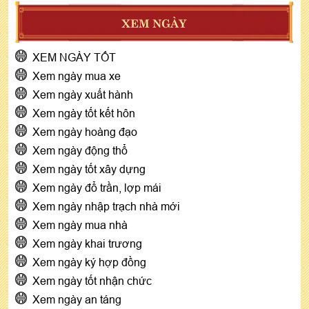
XEM NGÀY
XEM NGÀY TỐT
Xem ngày mua xe
Xem ngày xuất hành
Xem ngày tốt kết hôn
Xem ngày hoàng đạo
Xem ngày động thổ
Xem ngày tốt xây dựng
Xem ngày đổ trần, lợp mái
Xem ngày nhập trạch nhà mới
Xem ngày mua nhà
Xem ngày khai trương
Xem ngày ký hợp đồng
Xem ngày tốt nhận chức
Xem ngày an táng