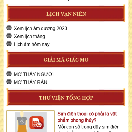
LỊCH VẠN NIÊN
Xem lịch âm dương 2023
Xem lịch tháng
Lịch âm hôm nay
GIẢI MÃ GIẤC MƠ
MƠ THẤY NGƯỜI
MƠ THẤY RẮN
THƯ VIỆN TỔNG HỢP
Sim điện thoại có phải là vật
phẩm phong thủy?
Mỗi con số trong dãy sim điện