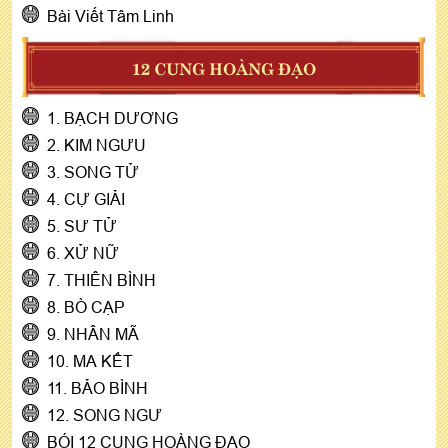
Bài Viết Tâm Linh
12 CUNG HOÀNG ĐẠO
1. BẠCH DƯƠNG
2. KIM NGƯU
3. SONG TỬ
4. CỰ GIẢI
5. SƯ TỬ
6. XỬ NỮ
7. THIÊN BÌNH
8. BÒ CẠP
9. NHÂN MÃ
10. MA KẾT
11. BẢO BÌNH
12. SONG NGƯ
BÓI 12 CUNG HOÀNG ĐẠO