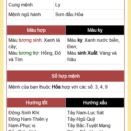
Cung mệnh
Ly
Mệnh ngũ hành
Sơn đầu Hỏa
Màu hợp
Màu kỵ
Màu
tương sinh
: Xanh lá
Màu
kỵ
: Xanh nước biển,
cây;
Đen;
Màu
tương trợ
: Hồng, Đỏ
Màu
sinh Xuất
: Vàng và
và Tím
Nâu
Số hợp mệnh
Mệnh của bạn thuộc
Hỏa
hợp với các số: 3, 4, 9
Hướng tốt
Hướng xấu
Đông-Sinh Khí
Tây Nam-Lục Sát
Đông Nam-Thiên y
Tây-Ngũ Quỷ
Nam-Phục vị
Tây Bắc-Tuyệt Mạng