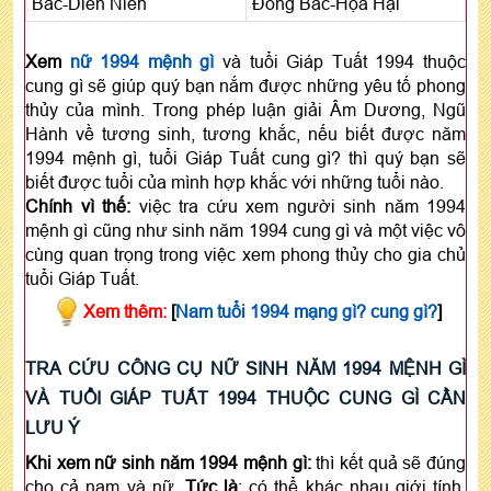
Bắc-Diên Niên
Đông Bắc-Họa Hại
Xem
nữ 1994 mệnh gì
và tuổi Giáp Tuất 1994 thuộc
cung gì sẽ giúp quý bạn nắm được những yêu tố phong
thủy của mình. Trong phép luận giải Âm Dương, Ngũ
Hành về tương sinh, tương khắc, nếu biết được năm
1994 mệnh gì, tuổi Giáp Tuất cung gì? thì quý bạn sẽ
biết được tuổi của mình hợp khắc với những tuổi nào.
Chính vì thế:
việc tra cứu xem người sinh năm 1994
mệnh gì cũng như sinh năm 1994 cung gì và một việc vô
cùng quan trọng trong việc xem phong thủy cho gia chủ
tuổi Giáp Tuất.
Xem thêm:
[
Nam tuổi 1994 mạng gì? cung gì?
]
TRA CỨU CÔNG CỤ NỮ SINH NĂM 1994 MỆNH GÌ
VÀ TUỔI GIÁP TUẤT 1994 THUỘC CUNG GÌ CẦN
LƯU Ý
Khi xem nữ sinh năm 1994 mệnh gì:
thì kết quả sẽ đúng
cho cả nam và nữ.
Tức là
: có thể khác nhau giới tính,