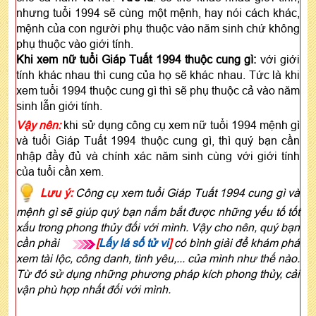
nhưng tuổi 1994 sẽ cùng một mệnh, hay nói cách khác,
mệnh của con người phụ thuộc vào năm sinh chứ không
phụ thuộc vào giới tính.
Khi xem nữ tuổi Giáp Tuất 1994 thuộc cung gì:
với giới
tính khác nhau thì cung của họ sẽ khác nhau. Tức là khi
xem tuổi 1994 thuộc cung gì thì sẽ phụ thuộc cả vào năm
sinh lẫn giới tính.
Vậy nên:
khi sử dụng công cụ xem nữ tuổi 1994 mệnh gì
và tuổi Giáp Tuất 1994 thuộc cung gì, thì quý bạn cần
nhập đầy đủ và chính xác năm sinh cùng với giới tính
của tuổi cần xem.
Lưu ý:
Công cụ xem tuổi Giáp Tuất 1994 cung gì và
mệnh gì sẽ giúp quý bạn nắm bắt được những yếu tố tốt
xấu trong phong thủy đối với mình. Vậy cho nên, quý bạn
cần phải
[
Lấy lá số tử vi
]
có bình giải để khám phá
xem tài lộc, công danh, tình yêu,... của mình như thế nào.
Từ đó sử dụng những phương pháp kích phong thủy, cải
vận phù hợp nhất đối với mình.