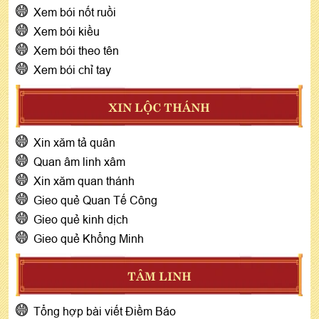
Xem bói nốt ruồi
Xem bói kiều
Xem bói theo tên
Xem bói chỉ tay
XIN LỘC THÁNH
Xin xăm tả quân
Quan âm linh xâm
Xin xăm quan thánh
Gieo quẻ Quan Tế Công
Gieo quẻ kinh dịch
Gieo quẻ Khổng Minh
TÂM LINH
Tổng hợp bài viết Điềm Báo