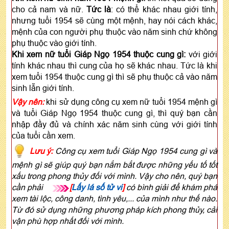
cho cả nam và nữ.
Tức là
: có thể khác nhau giới tính,
nhưng tuổi 1954 sẽ cùng một mệnh, hay nói cách khác,
mệnh của con người phụ thuộc vào năm sinh chứ không
phụ thuộc vào giới tính.
Khi xem nữ tuổi Giáp Ngọ 1954 thuộc cung gì:
với giới
tính khác nhau thì cung của họ sẽ khác nhau. Tức là khi
xem tuổi 1954 thuộc cung gì thì sẽ phụ thuộc cả vào năm
sinh lẫn giới tính.
Vậy nên:
khi sử dụng công cụ xem nữ tuổi 1954 mệnh gì
và tuổi Giáp Ngọ 1954 thuộc cung gì, thì quý bạn cần
nhập đầy đủ và chính xác năm sinh cùng với giới tính
của tuổi cần xem.
Lưu ý:
Công cụ xem tuổi Giáp Ngọ 1954 cung gì và
mệnh gì sẽ giúp quý bạn nắm bắt được những yếu tố tốt
xấu trong phong thủy đối với mình. Vậy cho nên, quý bạn
cần phải
[
Lấy lá số tử vi
]
có bình giải để khám phá
xem tài lộc, công danh, tình yêu,... của mình như thế nào.
Từ đó sử dụng những phương pháp kích phong thủy, cải
vận phù hợp nhất đối với mình.