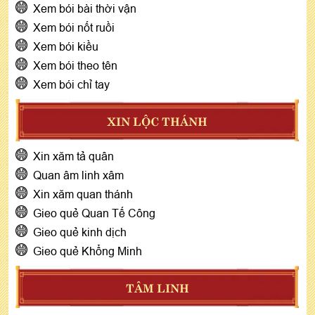
Xem bói bài thời vận
Xem bói nốt ruồi
Xem bói kiều
Xem bói theo tên
Xem bói chỉ tay
XIN LỘC THÁNH
Xin xăm tả quân
Quan âm linh xâm
Xin xăm quan thánh
Gieo quẻ Quan Tế Công
Gieo quẻ kinh dịch
Gieo quẻ Khổng Minh
TÂM LINH