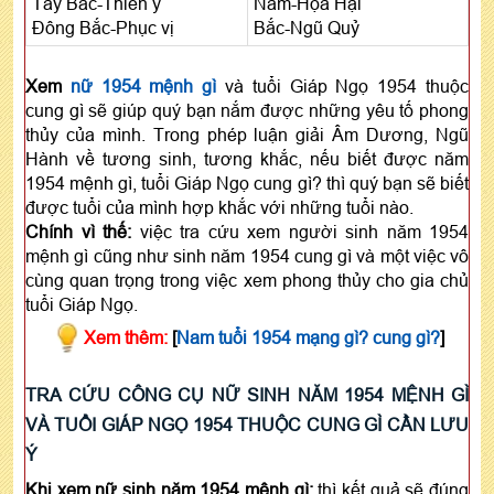
Tây Bắc-Thiên y
Nam-Họa Hại
Đông Bắc-Phục vị
Bắc-Ngũ Quỷ
Xem
nữ 1954 mệnh gì
và tuổi Giáp Ngọ 1954 thuộc
cung gì sẽ giúp quý bạn nắm được những yêu tố phong
thủy của mình. Trong phép luận giải Âm Dương, Ngũ
Hành về tương sinh, tương khắc, nếu biết được năm
1954 mệnh gì, tuổi Giáp Ngọ cung gì? thì quý bạn sẽ biết
được tuổi của mình hợp khắc với những tuổi nào.
Chính vì thế:
việc tra cứu xem người sinh năm 1954
mệnh gì cũng như sinh năm 1954 cung gì và một việc vô
cùng quan trọng trong việc xem phong thủy cho gia chủ
tuổi Giáp Ngọ.
Xem thêm:
[
Nam tuổi 1954 mạng gì? cung gì?
]
TRA CỨU CÔNG CỤ NỮ SINH NĂM 1954 MỆNH GÌ
VÀ TUỔI GIÁP NGỌ 1954 THUỘC CUNG GÌ CẦN LƯU
Ý
Khi xem nữ sinh năm 1954 mệnh gì:
thì kết quả sẽ đúng