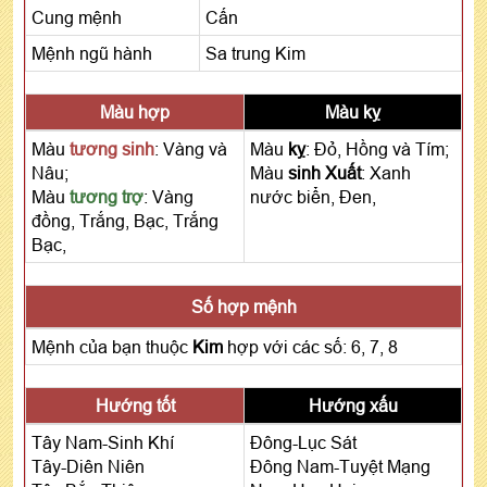
Cung mệnh
Cấn
Mệnh ngũ hành
Sa trung Kim
Màu hợp
Màu kỵ
Màu
tương sinh
: Vàng và
Màu
kỵ
: Đỏ, Hồng và Tím;
Nâu;
Màu
sinh Xuất
: Xanh
Màu
tương trợ
: Vàng
nước biển, Đen,
đồng, Trắng, Bạc, Trắng
Bạc,
Số hợp mệnh
Mệnh của bạn thuộc
Kim
hợp với các số: 6, 7, 8
Hướng tốt
Hướng xấu
Tây Nam-Sinh Khí
Đông-Lục Sát
Tây-Diên Niên
Đông Nam-Tuyệt Mạng