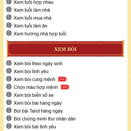
Xem tuổi hợp nhau
Xem tuổi làm nhà
Xem tuổi mua nhà
Xem tuổi làm ăn
Xem hướng nhà hợp tuổi
XEM BÓI
Xem bói theo ngày sinh
Xem bói tình yêu
Xem bói cung mệnh
Chọn màu hợp mệnh
Xem bói biển số xe
Xem bói bài hàng ngày
Bói bài Tarot hàng ngày
Bói chứng minh thư nhân dân
Xem bói bài tình yêu