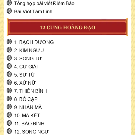
Tổng hợp bài viết Điềm Báo
Bài Viết Tâm Linh
12 CUNG HOÀNG ĐẠO
1. BẠCH DƯƠNG
2. KIM NGƯU
3. SONG TỬ
4. CỰ GIẢI
5. SƯ TỬ
6. XỬ NỮ
7. THIÊN BÌNH
8. BÒ CẠP
9. NHÂN MÃ
10. MA KẾT
11. BẢO BÌNH
12. SONG NGƯ