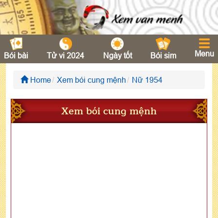
Menu
Bói bài
Tử vi 2024
Ngày tốt
Bói sim
Home
Xem bói cung mệnh
Nữ 1954
Xem bói cung mệnh