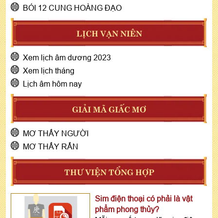
BÓI 12 CUNG HOÀNG ĐẠO
LỊCH VẠN NIÊN
Xem lịch âm dương 2023
Xem lịch tháng
Lịch âm hôm nay
GIẢI MÃ GIẤC MƠ
MƠ THẤY NGƯỜI
MƠ THẤY RẮN
THƯ VIỆN TỔNG HỢP
Sim điện thoại có phải là vật
phẩm phong thủy?