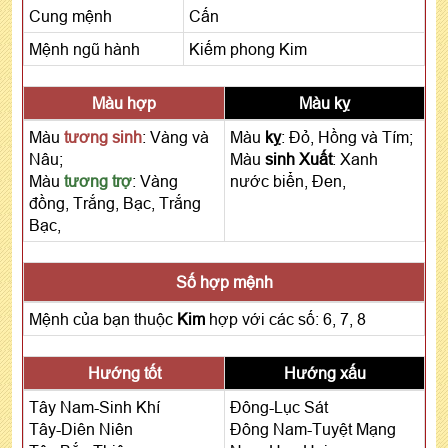
Cung mệnh
Cấn
Mệnh ngũ hành
Kiếm phong Kim
Màu hợp
Màu kỵ
Màu
tương sinh
: Vàng và
Màu
kỵ
: Đỏ, Hồng và Tím;
Nâu;
Màu
sinh Xuất
: Xanh
Màu
tương trợ
: Vàng
nước biển, Đen,
đồng, Trắng, Bạc, Trắng
Bạc,
Số hợp mệnh
Mệnh của bạn thuộc
Kim
hợp với các số: 6, 7, 8
Hướng tốt
Hướng xấu
Tây Nam-Sinh Khí
Đông-Lục Sát
Tây-Diên Niên
Đông Nam-Tuyệt Mạng