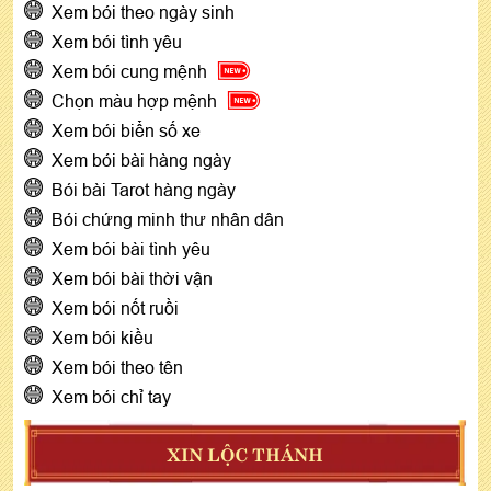
Xem bói theo ngày sinh
Xem bói tình yêu
Xem bói cung mệnh
Chọn màu hợp mệnh
Xem bói biển số xe
Xem bói bài hàng ngày
Bói bài Tarot hàng ngày
Bói chứng minh thư nhân dân
Xem bói bài tình yêu
Xem bói bài thời vận
Xem bói nốt ruồi
Xem bói kiều
Xem bói theo tên
Xem bói chỉ tay
XIN LỘC THÁNH