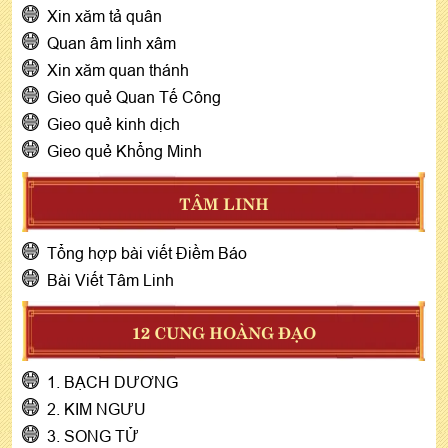
Xin xăm tả quân
Quan âm linh xâm
Xin xăm quan thánh
Gieo quẻ Quan Tế Công
Gieo quẻ kinh dịch
Gieo quẻ Khổng Minh
TÂM LINH
Tổng hợp bài viết Điềm Báo
Bài Viết Tâm Linh
12 CUNG HOÀNG ĐẠO
1. BẠCH DƯƠNG
2. KIM NGƯU
3. SONG TỬ