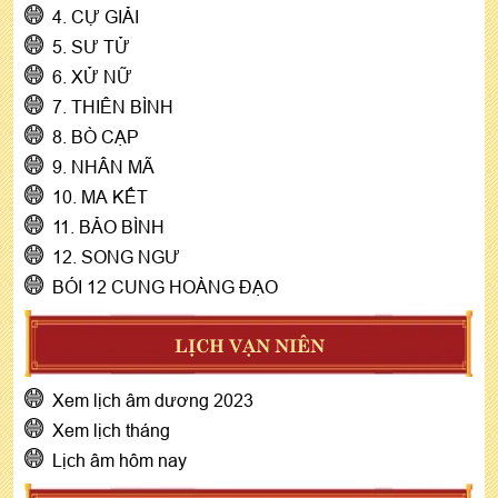
4. CỰ GIẢI
5. SƯ TỬ
6. XỬ NỮ
7. THIÊN BÌNH
8. BÒ CẠP
9. NHÂN MÃ
10. MA KẾT
11. BẢO BÌNH
12. SONG NGƯ
BÓI 12 CUNG HOÀNG ĐẠO
LỊCH VẠN NIÊN
Xem lịch âm dương 2023
Xem lịch tháng
Lịch âm hôm nay