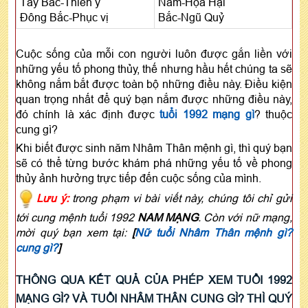
Tây Bắc-Thiên y
Nam-Họa Hại
Đông Bắc-Phục vị
Bắc-Ngũ Quỷ
Cuộc sống của mỗi con người luôn được gắn liền với
những yếu tố phong thủy, thế nhưng hầu hết chúng ta sẽ
không nắm bắt được toàn bộ những điều này. Điều kiện
quan trọng nhất để quý bạn nắm được những điều này,
đó chính là xác định được
tuổi 1992 mạng gì
? thuộc
cung gì?
Khi biết được sinh năm Nhâm Thân mệnh gì, thì quý bạn
sẽ có thể từng bước khám phá những yếu tố về phong
thủy ảnh hưởng trực tiếp đến cuộc sống của mình.
Lưu ý:
trong phạm vi bài viết này, chúng tôi chỉ gửi
tới cung mệnh tuổi 1992
NAM MẠNG
. Còn với nữ mạng,
mời quý bạn xem tại:
[
Nữ tuổi Nhâm Thân mệnh gì?
cung gì?
]
THÔNG QUA KẾT QUẢ CỦA PHÉP XEM TUỔI 1992
MẠNG GÌ? VÀ TUỔI NHÂM THÂN CUNG GÌ? THÌ QUÝ