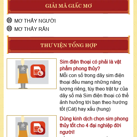
GIẢI MÃ GIẤC MƠ
MƠ THẤY NGƯỜI
MƠ THẤY RẮN
THƯ VIỆN TỔNG HỢP
Sim điện thoại có phải là vật
phẩm phong thủy?
Mỗi con số trong dãy sim điện
thoại đều mang những năng
lượng riêng, tùy theo trật tự của
dãy số mà Sim điện thoại có thể
ảnh hưởng tới bạn theo hướng
tốt (Cát) hay xấu (hung)
Dùng kinh dịch chọn sim phong
thủy tốt cho 4 đại nghiệp đời
người!