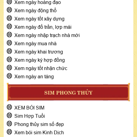
Xem ngày hoàng đạo
Xem ngày động thổ
Xem ngày tốt xây dựng
Xem ngày đổ trần, lợp mái
Xem ngày nhập trạch nhà mới
Xem ngày mua nhà
Xem ngày khai trương
Xem ngày ký hợp đồng
Xem ngày tốt nhận chức
Xem ngày an táng
SIM PHONG THỦY
XEM BÓI SIM
Sim Hợp Tuổi
Phong thủy sim số đẹp
Xem bói sim Kinh Dịch