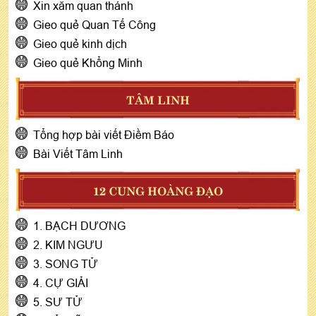
Xin xăm quan thánh
Gieo quẻ Quan Tế Công
Gieo quẻ kinh dịch
Gieo quẻ Khổng Minh
TÂM LINH
Tổng hợp bài viết Điềm Báo
Bài Viết Tâm Linh
12 CUNG HOÀNG ĐẠO
1. BẠCH DƯƠNG
2. KIM NGƯU
3. SONG TỬ
4. CỰ GIẢI
5. SƯ TỬ