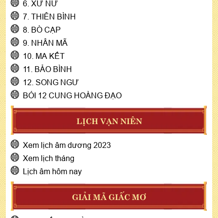
6. XỬ NỮ
7. THIÊN BÌNH
8. BÒ CẠP
9. NHÂN MÃ
10. MA KẾT
11. BẢO BÌNH
12. SONG NGƯ
BÓI 12 CUNG HOÀNG ĐẠO
LỊCH VẠN NIÊN
Xem lịch âm dương 2023
Xem lịch tháng
Lịch âm hôm nay
GIẢI MÃ GIẤC MƠ