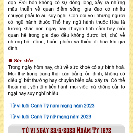
đẹp. Đôi bên không có sự đồng lòng, xảy ra những
mâu thuẫn về quan điểm sống, gia đạo có nhiều
chuyện phải lo âu suy nghĩ. Còn đối với những người
có ngũ hành thuộc Thổ hay ngũ hành thuộc Hỏa là
tương khắc nên ngày này chuyện tình cảm hay mối
quan hệ trong gia đạo đều không được lợi, chủ về
những bất đồng, buồn phiền và thiếu đi hòa khí gia
đình.
Sức khỏe:
Trong ngày hôm nay, chủ về sức khoẻ có sự bình hoà.
Mọi thứ trong trạng thái cân bằng, ổn định, không có
điều gì bất thường hay chuyển biến xấu xảy ra. Có thể
thoải mái, yên tâm tiến hành mọi việc mà không cần lo
ngại hay suy nghĩ nhiều.
Tử vi tuổi Canh Tý nam mạng năm 2023
Tử vi tuổi Canh Tý nữ mạng năm 2023
tử vi ngày 23/6/2023 Nhâm Tý 1972