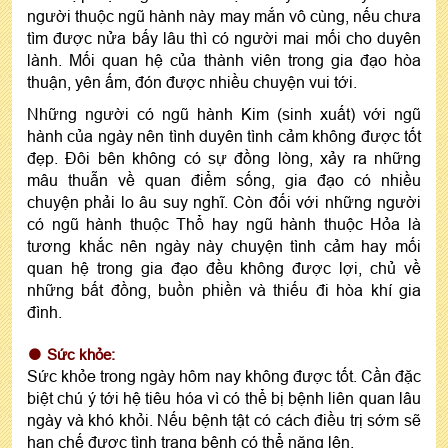
người thuộc ngũ hành này may mắn vô cùng, nếu chưa
tìm được nửa bấy lâu thì có người mai mối cho duyên
lành. Mối quan hệ của thành viên trong gia đạo hòa
thuận, yên ấm, đón được nhiều chuyện vui tới.
Những người có ngũ hành Kim (sinh xuất) với ngũ
hành của ngày nên tình duyên tình cảm không được tốt
đẹp. Đôi bên không có sự đồng lòng, xảy ra những
mâu thuẫn về quan điểm sống, gia đạo có nhiều
chuyện phải lo âu suy nghĩ. Còn đối với những người
có ngũ hành thuộc Thổ hay ngũ hành thuộc Hỏa là
tương khắc nên ngày này chuyện tình cảm hay mối
quan hệ trong gia đạo đều không được lợi, chủ về
những bất đồng, buồn phiền và thiếu đi hòa khí gia
đình.
Sức khỏe:
Sức khỏe trong ngày hôm nay không được tốt. Cần đặc
biệt chú ý tới hệ tiêu hóa vì có thể bị bệnh liên quan lâu
ngày và khó khỏi. Nếu bệnh tật có cách điều trị sớm sẽ
hạn chế được tình trạng bệnh có thể nặng lên.