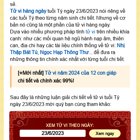
sẻ.
Tử vi hàng ngày
tuổi Tý ngày 23/6/2023 nói riêng về
các tuổi Tý theo từng năm sinh chi tiết. Nhưng về cơ
bản nó cũng là một phần của tử vi hàng ngày.
Dựa vào nhiều phương pháp tính
tử vi
trên nhiều khía
cạnh: như các mối quan hệ ngũ hành nạp âm, thiên
can, địa chi hay các tài liệu chính thống về tử vi:
Nhị
Thập Bát Tú
,
Ngọc Hạp Thông Thư
... để đưa ra
những thông tin chính xác nhất với từng tuổi chi tiết.
[⭐️Mới nhất]
Tử vi năm 2024 của 12 con giáp
chi tiết và chính xác 99%!
Sau đây là những luận giải chi tiết về tử vi tuổi Tý
ngày 23/6/2023 mời quý bạn cùng tham khảo:
XEM TỬ VI THEO NGÀY: