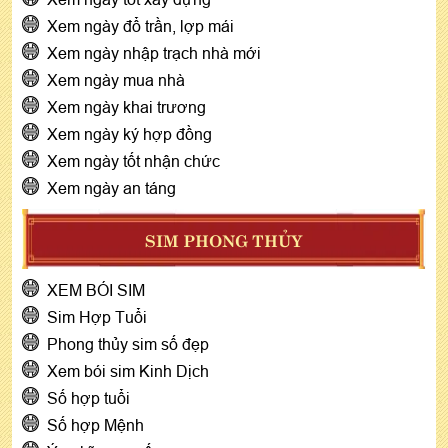
Xem ngày đổ trần, lợp mái
Xem ngày nhập trạch nhà mới
Xem ngày mua nhà
Xem ngày khai trương
Xem ngày ký hợp đồng
Xem ngày tốt nhận chức
Xem ngày an táng
SIM PHONG THỦY
XEM BÓI SIM
Sim Hợp Tuổi
Phong thủy sim số đẹp
Xem bói sim Kinh Dịch
Số hợp tuổi
Số hợp Mệnh