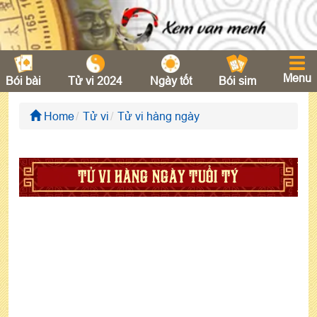
Menu
Bói bài
Tử vi 2024
Ngày tốt
Bói sim
Home
Tử vi
Tử vi hàng ngày
TỬ VI HÀNG NGÀY TUỔI TÝ