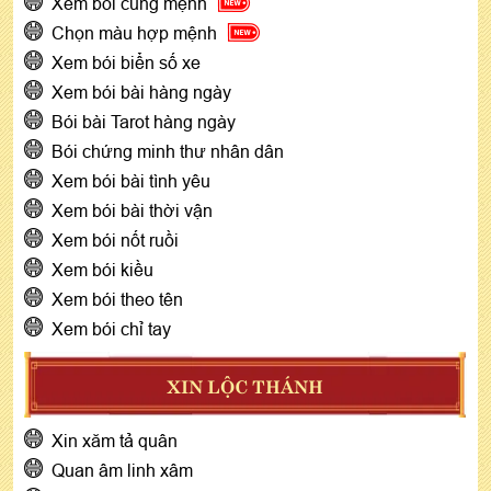
Xem bói cung mệnh
Chọn màu hợp mệnh
Xem bói biển số xe
Xem bói bài hàng ngày
Bói bài Tarot hàng ngày
Bói chứng minh thư nhân dân
Xem bói bài tình yêu
Xem bói bài thời vận
Xem bói nốt ruồi
Xem bói kiều
Xem bói theo tên
Xem bói chỉ tay
XIN LỘC THÁNH
Xin xăm tả quân
Quan âm linh xâm