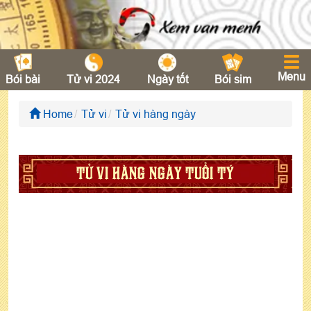
Menu
Bói bài
Tử vi 2024
Ngày tốt
Bói sim
Home
Tử vi
Tử vi hàng ngày
TỬ VI HÀNG NGÀY TUỔI TÝ