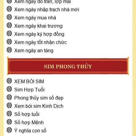
Xem ngày đổ trần, lợp mái
Xem ngày nhập trạch nhà mới
Xem ngày mua nhà
Xem ngày khai trương
Xem ngày ký hợp đồng
Xem ngày tốt nhận chức
Xem ngày an táng
SIM PHONG THỦY
XEM BÓI SIM
Sim Hợp Tuổi
Phong thủy sim số đẹp
Xem bói sim Kinh Dịch
Số hợp tuổi
Số hợp Mệnh
Ý nghĩa con số