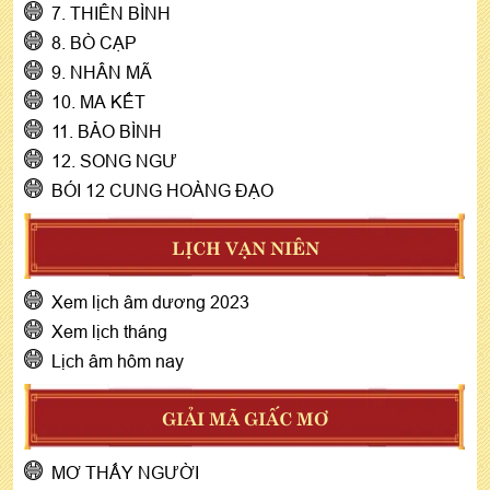
7. THIÊN BÌNH
8. BÒ CẠP
9. NHÂN MÃ
10. MA KẾT
11. BẢO BÌNH
12. SONG NGƯ
BÓI 12 CUNG HOÀNG ĐẠO
LỊCH VẠN NIÊN
Xem lịch âm dương 2023
Xem lịch tháng
Lịch âm hôm nay
GIẢI MÃ GIẤC MƠ
MƠ THẤY NGƯỜI