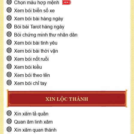
Chọn màu hợp mệnh
Xem bói biển số xe
Xem bói bài hàng ngày
Bói bài Tarot hàng ngày
Bói chứng minh thư nhân dân
Xem bói bài tình yêu
Xem bói bài thời vận
Xem bói nốt ruồi
Xem bói kiều
Xem bói theo tên
Xem bói chỉ tay
XIN LỘC THÁNH
Xin xăm tả quân
Quan âm linh xâm
Xin xăm quan thánh