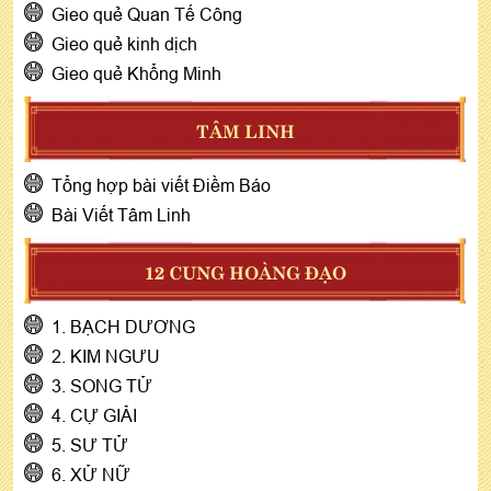
Gieo quẻ Quan Tế Công
Gieo quẻ kinh dịch
Gieo quẻ Khổng Minh
TÂM LINH
Tổng hợp bài viết Điềm Báo
Bài Viết Tâm Linh
12 CUNG HOÀNG ĐẠO
1. BẠCH DƯƠNG
2. KIM NGƯU
3. SONG TỬ
4. CỰ GIẢI
5. SƯ TỬ
6. XỬ NỮ