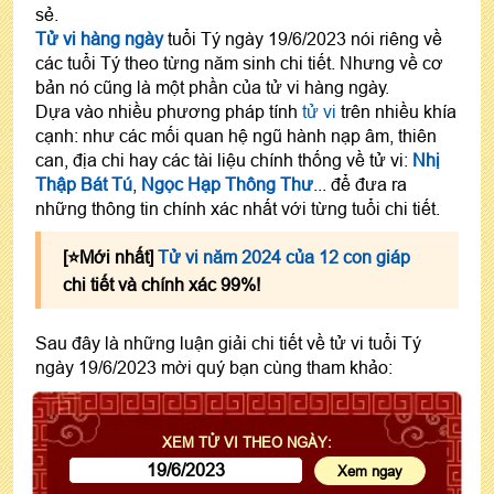
sẻ.
Tử vi hàng ngày
tuổi Tý ngày 19/6/2023 nói riêng về
các tuổi Tý theo từng năm sinh chi tiết. Nhưng về cơ
bản nó cũng là một phần của tử vi hàng ngày.
Dựa vào nhiều phương pháp tính
tử vi
trên nhiều khía
cạnh: như các mối quan hệ ngũ hành nạp âm, thiên
can, địa chi hay các tài liệu chính thống về tử vi:
Nhị
Thập Bát Tú
,
Ngọc Hạp Thông Thư
... để đưa ra
những thông tin chính xác nhất với từng tuổi chi tiết.
[⭐️Mới nhất]
Tử vi năm 2024 của 12 con giáp
chi tiết và chính xác 99%!
Sau đây là những luận giải chi tiết về tử vi tuổi Tý
ngày 19/6/2023 mời quý bạn cùng tham khảo:
XEM TỬ VI THEO NGÀY: