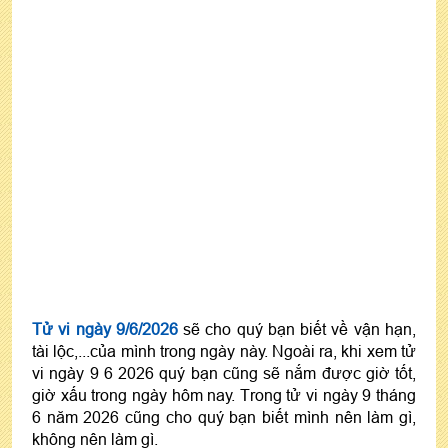
Tử vi ngày 9/6/2026
sẽ cho quý bạn biết về vận hạn,
tài lộc,...của mình trong ngày này. Ngoài ra, khi xem tử
vi ngày 9 6 2026 quý bạn cũng sẽ nắm được giờ tốt,
giờ xấu trong ngày hôm nay. Trong tử vi ngày 9 tháng
6 năm 2026 cũng cho quý bạn biết mình nên làm gì,
không nên làm gì.