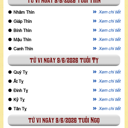
tử vi ngày 9/6/2026 tuổi Thìn
Xem chi tiết
Nhâm Thìn
Xem chi tiết
Giáp Thìn
Xem chi tiết
Bính Thìn
Xem chi tiết
Mậu Thìn
Xem chi tiết
Canh Thìn
tử vi ngày 9/6/2026 tuổi Tỵ
Xem chi tiết
Quý Tỵ
Xem chi tiết
Ất Tỵ
Xem chi tiết
Đinh Tỵ
Xem chi tiết
Kỷ Tỵ
Xem chi tiết
Tân Tỵ
tử vi ngày 9/6/2026 tuổi Ngọ