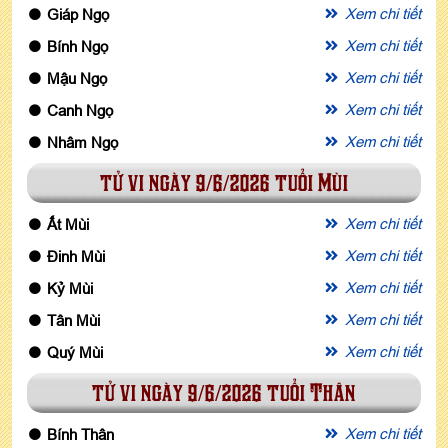
Xem chi tiết
Giáp Ngọ
Xem chi tiết
Bính Ngọ
Xem chi tiết
Mậu Ngọ
Xem chi tiết
Canh Ngọ
Xem chi tiết
Nhâm Ngọ
tử vi ngày 9/6/2026 tuổi Mùi
Xem chi tiết
Ất Mùi
Xem chi tiết
Đinh Mùi
Xem chi tiết
Kỷ Mùi
Xem chi tiết
Tân Mùi
Xem chi tiết
Quý Mùi
tử vi ngày 9/6/2026 tuổi Thân
Xem chi tiết
Bính Thân