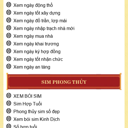
Xem ngày động thổ
Xem ngày tốt xây dựng
Xem ngày đổ trần, lợp mái
Xem ngày nhập trạch nhà mới
Xem ngày mua nhà
Xem ngày khai trương
Xem ngày ký hợp đồng
Xem ngày tốt nhận chức
Xem ngày an táng
SIM PHONG THỦY
XEM BÓI SIM
Sim Hợp Tuổi
Phong thủy sim số đẹp
Xem bói sim Kinh Dịch
Số hợp tuổi