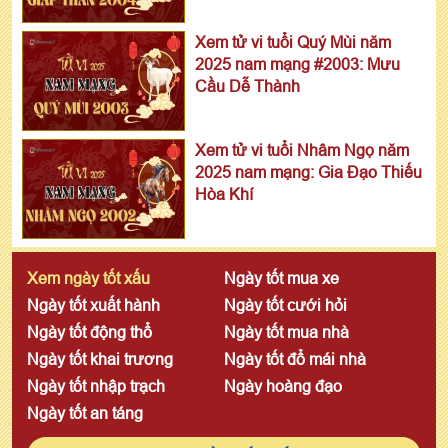
Xem tử vi tuổi Quý Mùi năm
2025 nam mạng #2003: Mưu
Cầu Dễ Thành
Xem tử vi tuổi Nhâm Ngọ năm
2025 nam mạng: Gia Đạo Thiếu
Hòa Khí
Xem ngày tốt xấu
Ngày tốt mua xe
Ngày tốt xuất hành
Ngày tốt cưới hỏi
Ngày tốt động thổ
Ngày tốt mua nhà
Ngày tốt khai trương
Ngày tốt đổ mái nhà
Ngày tốt nhập trạch
Ngày hoàng đạo
Ngày tốt an táng