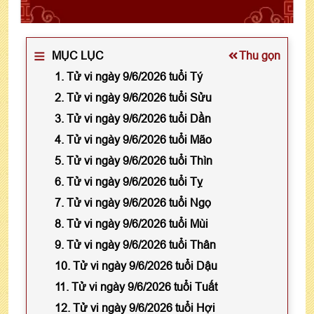
MỤC LỤC
Thu gọn
1. Tử vi ngày 9/6/2026 tuổi Tý
2. Tử vi ngày 9/6/2026 tuổi Sửu
3. Tử vi ngày 9/6/2026 tuổi Dần
4. Tử vi ngày 9/6/2026 tuổi Mão
5. Tử vi ngày 9/6/2026 tuổi Thìn
6. Tử vi ngày 9/6/2026 tuổi Tỵ
7. Tử vi ngày 9/6/2026 tuổi Ngọ
8. Tử vi ngày 9/6/2026 tuổi Mùi
9. Tử vi ngày 9/6/2026 tuổi Thân
10. Tử vi ngày 9/6/2026 tuổi Dậu
11. Tử vi ngày 9/6/2026 tuổi Tuất
12. Tử vi ngày 9/6/2026 tuổi Hợi