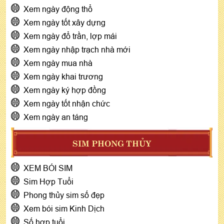
Xem ngày động thổ
Xem ngày tốt xây dựng
Xem ngày đổ trần, lợp mái
Xem ngày nhập trạch nhà mới
Xem ngày mua nhà
Xem ngày khai trương
Xem ngày ký hợp đồng
Xem ngày tốt nhận chức
Xem ngày an táng
SIM PHONG THỦY
XEM BÓI SIM
Sim Hợp Tuổi
Phong thủy sim số đẹp
Xem bói sim Kinh Dịch
Số hợp tuổi