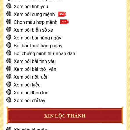
Xem bói tình yêu
Xem bói cung mệnh
Chọn màu hợp mệnh
Xem bói biển số xe
Xem bói bài hàng ngày
Bói bài Tarot hàng ngày
Bói chứng minh thư nhân dân
Xem bói bài tình yêu
Xem bói bài thời vận
Xem bói nốt ruồi
Xem bói kiều
Xem bói theo tên
Xem bói chỉ tay
XIN LỘC THÁNH
Xin xăm tả quân