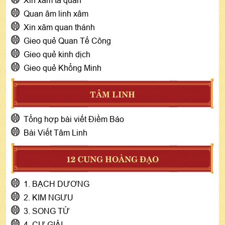
Quan âm linh xâm
Xin xăm quan thánh
Gieo quẻ Quan Tế Công
Gieo quẻ kinh dịch
Gieo quẻ Khổng Minh
TÂM LINH
Tổng hợp bài viết Điềm Báo
Bài Viết Tâm Linh
12 CUNG HOÀNG ĐẠO
1. BẠCH DƯƠNG
2. KIM NGƯU
3. SONG TỬ
4. CỰ GIẢI