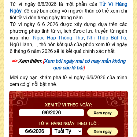
Tử vi ngày 6/6/2026 là một phần của
Tử Vi Hàng
Ngày
, để quý bạn cùng với người thân có thể xem chi
tiết tử vi đến từng ngày trong năm.
Tử vi ngày 6 6 2026 được xây dựng dựa trên các
phương pháp tính tử vi, lịch được lưu truyền từ ngàn
xưa như:
Ngọc Hạp Thông Thư
,
Nhị Thập Bát Tú
,
Ngũ Hành,..., thế nên kết quả của phép xem tử vi ngày
6 tháng 6 năm 2026 sẽ là kết quả chính xác nhất.
=>
Xem thêm:
[
Xem bói ngày mai có may mắn không
qua các lá bài
]
Mời quý bạn khám phá tử vi ngày 6/6/2026 của mình
xem có gì nổi bật nhé.
XEM TỬ VI THEO NGÀY:
TỬ VI HÀNG NGÀY THEO TUỔI: