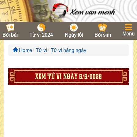
Menu
Bói bài
Tử vi 2024
Ngày tốt
Bói sim
Home
Tử vi
Tử vi hàng ngày
XEM TỬ VI NGÀY 6/6/2026