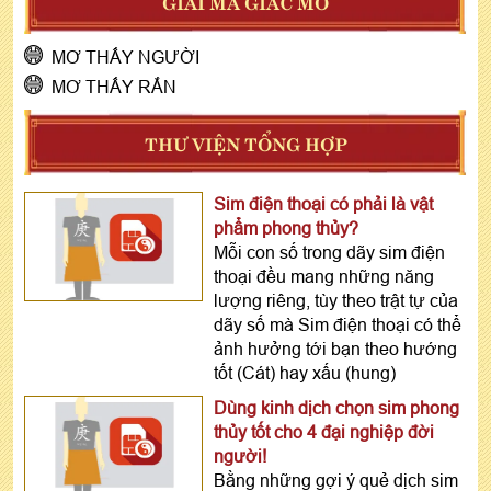
GIẢI MÃ GIẤC MƠ
MƠ THẤY NGƯỜI
MƠ THẤY RẮN
THƯ VIỆN TỔNG HỢP
Sim điện thoại có phải là vật
phẩm phong thủy?
Mỗi con số trong dãy sim điện
thoại đều mang những năng
lượng riêng, tùy theo trật tự của
dãy số mà Sim điện thoại có thể
ảnh hưởng tới bạn theo hướng
tốt (Cát) hay xấu (hung)
Dùng kinh dịch chọn sim phong
thủy tốt cho 4 đại nghiệp đời
người!
Bằng những gợi ý quẻ dịch sim