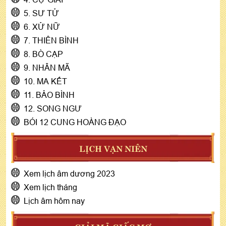
5. SƯ TỬ
6. XỬ NỮ
7. THIÊN BÌNH
8. BÒ CẠP
9. NHÂN MÃ
10. MA KẾT
11. BẢO BÌNH
12. SONG NGƯ
BÓI 12 CUNG HOÀNG ĐẠO
LỊCH VẠN NIÊN
Xem lịch âm dương 2023
Xem lịch tháng
Lịch âm hôm nay