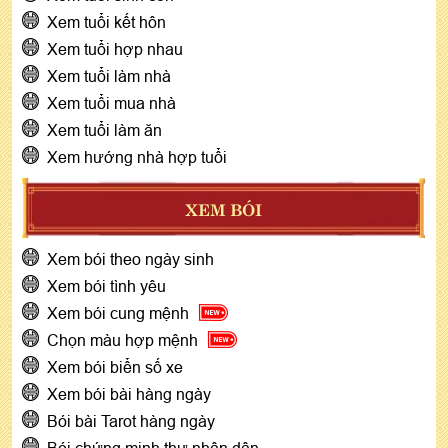
Xem tuổi kết hôn
Xem tuổi hợp nhau
Xem tuổi làm nhà
Xem tuổi mua nhà
Xem tuổi làm ăn
Xem hướng nhà hợp tuổi
XEM BÓI
Xem bói theo ngày sinh
Xem bói tình yêu
Xem bói cung mệnh
Chọn màu hợp mệnh
Xem bói biển số xe
Xem bói bài hàng ngày
Bói bài Tarot hàng ngày