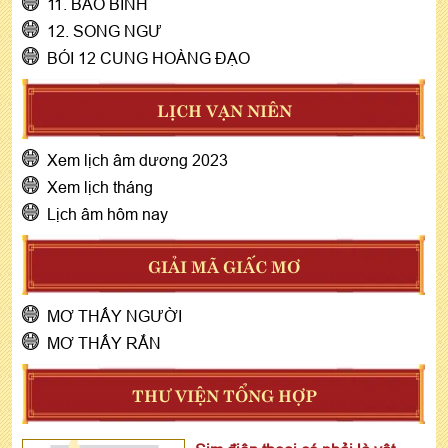
11. BẢO BÌNH
12. SONG NGƯ
BÓI 12 CUNG HOÀNG ĐẠO
LỊCH VẠN NIÊN
Xem lịch âm dương 2023
Xem lịch tháng
Lịch âm hôm nay
GIẢI MÃ GIẤC MƠ
MƠ THẤY NGƯỜI
MƠ THẤY RẮN
THƯ VIỆN TỔNG HỢP