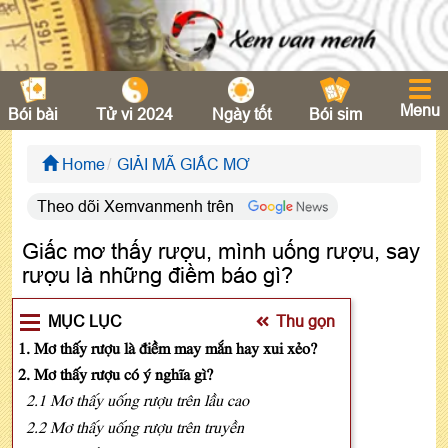
Menu
Bói bài
Tử vi 2024
Ngày tốt
Bói sim
Home
GIẢI MÃ GIẤC MƠ
Theo dõi Xemvanmenh trên
Giấc mơ thấy rượu, mình uống rượu, say
rượu là những điềm báo gì?
MỤC LỤC
Thu gọn
1. Mơ thấy rượu là điềm may mắn hay xui xẻo?
2. Mơ thấy rượu có ý nghĩa gì?
2.1 Mơ thấy uống rượu trên lầu cao
2.2 Mơ thấy uống rượu trên truyền