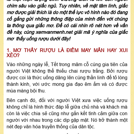
chìm sâu vào giấc ngủ. Tuy nhiên, về mặt tâm linh, giấc
mơ được giải thích là do một thế lực vô hình nào đó đang
cố gắng gửi những thông điệp của mình đến với chúng
ta thông qua giấc mơ. Để có cái nhìn rõ nét hơn về vấn
đề này, cùng xemvanmenh.net giải mã ý nghĩa của giấc
mơ thấy uống rượu dưới đây!
1. MƠ THẤY RƯỢU LÀ ĐIỀM MAY MẮN HAY XUI
XẺO?
Vào những ngày lễ, Tết trong mâm cỗ cúng gia tiên của
người Việt không thể thiếu chai rượu trắng. Bởi rượu
được coi là thức uống dâng lên cúng thần linh để tỏ lòng
thành kính, với ước mong gia đạo êm ấm và có được
mùa màng bội thu.
Bên cạnh đó, đối với người Việt xưa việc uống rượu
không chỉ là hình thức đáp lễ giữa chủ nhà và khách mà
còn là việc chia sẻ cũng như gắn kết tình cảm giữa con
người với nhau trong các dịp gặp mặt. Nó trở thành một
nét đẹp văn hóa truyền thống của dân tộc.