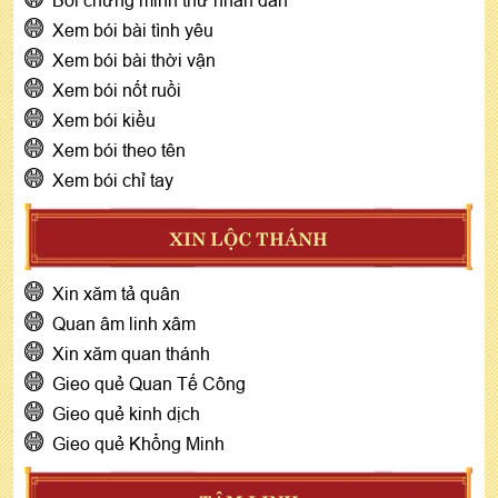
Bói chứng minh thư nhân dân
Xem bói bài tình yêu
Xem bói bài thời vận
Xem bói nốt ruồi
Xem bói kiều
Xem bói theo tên
Xem bói chỉ tay
XIN LỘC THÁNH
Xin xăm tả quân
Quan âm linh xâm
Xin xăm quan thánh
Gieo quẻ Quan Tế Công
Gieo quẻ kinh dịch
Gieo quẻ Khổng Minh