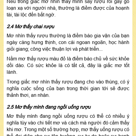
Nếu trong giấc mơ nhìn thấy mình say rượu rồi gây gổ
loạn xạ với người nhà, thường là điềm được của hoạnh
tài, tài lộc đến bất ngờ.
2.4 Mơ thấy chai rượu
Mơ nhìn thấy rượu thường là điềm báo gia vận của bạn
ngày càng hưng thịnh, con cái ngoan ngoãn, học hành
giỏi giang; công việc thuận lợi và phát triển...
Nằm mơ thấy rượu màu đỏ là điềm báo chủ về sức khỏe
dồi dào. Có sức khỏe là có tất cả, đây là giấc mơ tốt
lành.
Trong giấc mơ nhìn thấy rượu đang cho vào thùng, có ý
nghĩa cuộc sống của bạn trong thời gian tới sẽ được
thảnh thơi, an nhàn.
2.5 Mơ thấy mình đang ngồi uống rượu
Mơ thấy mình đang ngồi uống rượu có thể có nhiều ý
nghĩa tùy vào chi tiết mơ và cách mà người đó cảm thấy
khi mơ. Trong một số trường hợp, mơ thấy uống rượu có