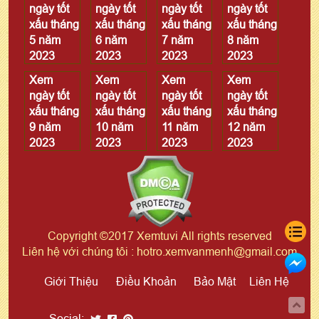
ngày tốt
ngày tốt
ngày tốt
ngày tốt
xấu tháng
xấu tháng
xấu tháng
xấu tháng
5 năm
6 năm
7 năm
8 năm
2023
2023
2023
2023
Xem
Xem
Xem
Xem
ngày tốt
ngày tốt
ngày tốt
ngày tốt
xấu tháng
xấu tháng
xấu tháng
xấu tháng
9 năm
10 năm
11 năm
12 năm
2023
2023
2023
2023
Copyright ©2017 Xemtuvi All rights reserved
Liên hệ với chúng tôi : hotro.xemvanmenh@gmail.com
Giới Thiệu
Điều Khoản
Bảo Mật
Liên Hệ
Social: