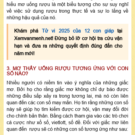
hiểu mơ uống rượu là một biểu tượng cho sự suy nghĩ
về việc sử dụng rượu trong thực tế và sự lo lắng về
những hậu quả của nó.
Khám phá
Tử vi 2025 của 12 con giáp
tại
Xemvanmenh.net! Đừng bỏ lỡ cơ hội tra cứu vận
hạn và đưa ra những quyết định đúng đắn cho
năm mới!
3. MƠ THẤY UỐNG RƯỢU TƯƠNG ỨNG VỚI CON
SỐ NÀO?
Nhiều người có niềm tin vào ý nghĩa của những giấc
mơ. Bởi họ cho rằng giấc mơ không chỉ dự báo được
những điều sắp xảy ra trong tương lai, mà nó còn liên
quan đến các con số may mắn. Họ tin rằng những con số
này sẽ giúp họ tìm kiếm được cơ hội, vận may đổi đời
cho chính bản thân. Bằng cách tham gia vào các trò chơi
cá cược như xổ số, vietlott, số đề. Đối với giấc mơ liên
quan đến rượu sẽ có những con số tương ứng như sau: