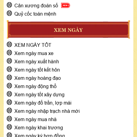
Cân xương đoán số
Quỷ cốc toán mệnh
XEM NGÀY
XEM NGÀY TỐT
Xem ngày mua xe
Xem ngày xuất hành
Xem ngày tốt kết hôn
Xem ngày hoàng đạo
Xem ngày động thổ
Xem ngày tốt xây dựng
Xem ngày đổ trần, lợp mái
Xem ngày nhập trạch nhà mới
Xem ngày mua nhà
Xem ngày khai trương
Xem ngày ký hợp đồng