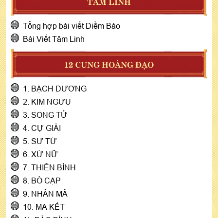
TÂM LINH
Tổng hợp bài viết Điềm Báo
Bài Viết Tâm Linh
12 CUNG HOÀNG ĐẠO
1. BẠCH DƯƠNG
2. KIM NGƯU
3. SONG TỬ
4. CỰ GIẢI
5. SƯ TỬ
6. XỬ NỮ
7. THIÊN BÌNH
8. BÒ CẠP
9. NHÂN MÃ
10. MA KẾT