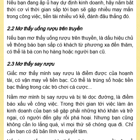
Nếu bạn đang ấp ủ hay dự định kinh doanh, hãy nắm bắt
thời cơ vì thời gian sắp tới bạn sẽ gặp nhiều may mắn
trong công việc, tiền tài nhiều vô kể, đánh đâu thắng đó.
2.2 Mơ thấy uống rượu trên truyền
Nếu bạn mơ thấy uống rượu trên thuyền, là dấu hiệu chủ
về thông báo bạn sắp có khách từ phương xa đến thăm,
có thể là bà con họ hàng hoặc người bạn cũ.
2.3 Mơ thấy say rượu
Giấc mơ thấy mình say rượu là điềm được của hoạnh
tài, có vận may về tiền bạc. Có thể là trúng số hoặc tiền
bạc thắng trong các trò chơi cá cược...
Nằm mơ mình bị say rượu và bị té dọc đường, là điềm
báo xấu về công việc. Trong thời gian tới việc làm ăn
kinh doanh của bạn sẽ gặp phải những khó khăn và trở
ngại, có người đến gây rối phá hoại. Nhưng bạn cũng
không cần lo lắng quá, vì mọi thứ sẽ chóng qua đi. Chỉ
cần bạn có đủ bản lĩnh và quyết tâm.