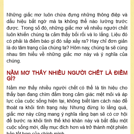
Những giấc mơ luôn chứa đựng những thông điệp và
dấu hiệu bất ngờ mà ta không thể nào lường trước
được. Trong số đó, những giấc mơ về nhiều người chết
luôn khiến chúng ta cảm thấy bối rối và lo lắng. Liệu đó
có phải là điềm báo gì đó sắp xảy ra? Hay chỉ đơn giản
là do tâm trạng của chúng ta? Hôm nay, chúng ta sẽ cùng
nhau tìm hiểu về những giấc mơ này và ý nghĩa của
chúng.
NẰM MƠ THẤY NHIỀU NGƯỜI CHẾT LÀ ĐIỀM
GÌ?
Nằm mơ thấy nhiều người chết có thể là tín hiệu cho
thấy bạn đang chìm đắm trong cảm giác mệt mỏi và áp
lực của cuộc sống hiện tại, không biết làm cách nào để
thoát ra khỏi tình trạng này. Nhưng đừng lo lắng quá,
giấc mơ này cũng mang ý nghĩa rằng bạn sẽ có cơ hội
để bước ra khỏi tình thế khó khăn này và bắt đầu một
cuộc sống mới, đầy mục đích hơn và trở thành một phiên
bản tốt hơn của chính mình.