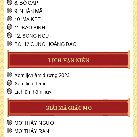
8. BÒ CẠP
9. NHÂN MÃ
10. MA KẾT
11. BẢO BÌNH
12. SONG NGƯ
BÓI 12 CUNG HOÀNG ĐẠO
LỊCH VẠN NIÊN
Xem lịch âm dương 2023
Xem lịch tháng
Lịch âm hôm nay
GIẢI MÃ GIẤC MƠ
MƠ THẤY NGƯỜI
MƠ THẤY RẮN