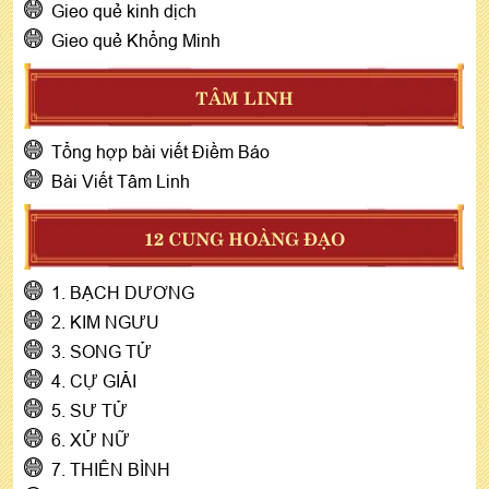
Gieo quẻ kinh dịch
Gieo quẻ Khổng Minh
TÂM LINH
Tổng hợp bài viết Điềm Báo
Bài Viết Tâm Linh
12 CUNG HOÀNG ĐẠO
1. BẠCH DƯƠNG
2. KIM NGƯU
3. SONG TỬ
4. CỰ GIẢI
5. SƯ TỬ
6. XỬ NỮ
7. THIÊN BÌNH