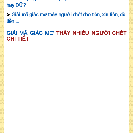
hay DỮ?
➤
Giải mã giấc mơ thấy người chết cho tiền, xin tiền, đòi
tiền,...
GIẢI MÃ GIẤC MƠ
THẤY NHIỀU NGƯỜI CHẾT
CHI TIẾT