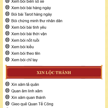
Xem bói biển số xe
Xem bói bài hàng ngày
Bói bài Tarot hàng ngày
Bói chứng minh thư nhân dân
Xem bói bài tình yêu
Xem bói bài thời vận
Xem bói nốt ruồi
Xem bói kiều
Xem bói theo tên
Xem bói chỉ tay
XIN LỘC THÁNH
Xin xăm tả quân
Quan âm linh xâm
Xin xăm quan thánh
Gieo quẻ Quan Tế Công