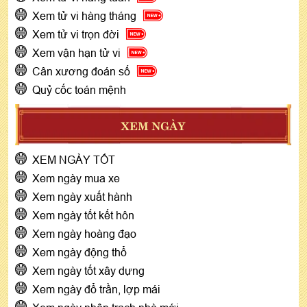
Xem tử vi hàng tháng
Xem tử vi trọn đời
Xem vận hạn tử vi
Cân xương đoán số
Quỷ cốc toán mệnh
XEM NGÀY
XEM NGÀY TỐT
Xem ngày mua xe
Xem ngày xuất hành
Xem ngày tốt kết hôn
Xem ngày hoàng đạo
Xem ngày động thổ
Xem ngày tốt xây dựng
Xem ngày đổ trần, lợp mái