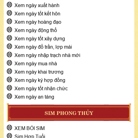
Xem ngày xuất hành
Xem ngày tốt kết hôn
Xem ngày hoàng đạo
Xem ngày động thổ
Xem ngày tốt xây dựng
Xem ngày đổ trần, lợp mái
Xem ngày nhập trạch nhà mới
Xem ngày mua nhà
Xem ngày khai trương
Xem ngày ký hợp đồng
Xem ngày tốt nhận chức
Xem ngày an táng
SIM PHONG THỦY
XEM BÓI SIM
Sim Hợp Tuổi