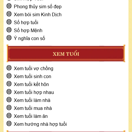
Phong thủy sim số đẹp
Xem bói sim Kinh Dịch
Số hợp tuổi
Số hợp Mệnh
Ý nghĩa con số
XEM TUỔI
Xem tuổi vợ chồng
Xem tuổi sinh con
Xem tuổi kết hôn
Xem tuổi hợp nhau
Xem tuổi làm nhà
Xem tuổi mua nhà
Xem tuổi làm ăn
Xem hướng nhà hợp tuổi