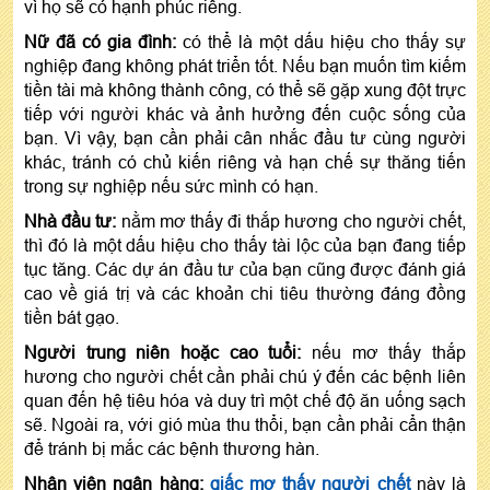
vì họ sẽ có hạnh phúc riêng.
Nữ đã có gia đình:
có thể là một dấu hiệu cho thấy sự
nghiệp đang không phát triển tốt. Nếu bạn muốn tìm kiếm
tiền tài mà không thành công, có thể sẽ gặp xung đột trực
tiếp với người khác và ảnh hưởng đến cuộc sống của
bạn. Vì vậy, bạn cần phải cân nhắc đầu tư cùng người
khác, tránh có chủ kiến riêng và hạn chế sự thăng tiến
trong sự nghiệp nếu sức mình có hạn.
Nhà đầu tư:
nằm mơ thấy đi thắp hương cho người chết,
thì đó là một dấu hiệu cho thấy tài lộc của bạn đang tiếp
tục tăng. Các dự án đầu tư của bạn cũng được đánh giá
cao về giá trị và các khoản chi tiêu thường đáng đồng
tiền bát gạo.
Người trung niên hoặc cao tuổi:
nếu mơ thấy thắp
hương cho người chết cần phải chú ý đến các bệnh liên
quan đến hệ tiêu hóa và duy trì một chế độ ăn uống sạch
sẽ. Ngoài ra, với gió mùa thu thổi, bạn cần phải cẩn thận
để tránh bị mắc các bệnh thương hàn.
Nhân viên ngân hàng:
giấc mơ thấy người chết
này là