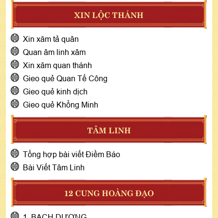
XIN LỘC THÁNH
Xin xăm tả quân
Quan âm linh xâm
Xin xăm quan thánh
Gieo quẻ Quan Tế Công
Gieo quẻ kinh dịch
Gieo quẻ Khổng Minh
TÂM LINH
Tổng hợp bài viết Điềm Báo
Bài Viết Tâm Linh
12 CUNG HOÀNG ĐẠO
1. BẠCH DƯƠNG