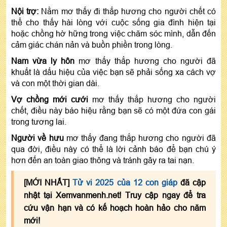
Nội trợ:
Nằm mơ thấy đi thắp hương cho người chết có
thể cho thấy hài lòng với cuộc sống gia đình hiện tại
hoặc chồng hờ hững trong việc chăm sóc mình, dẫn đến
cảm giác chán nản và buồn phiền trong lòng.
Nam vừa ly hôn
mơ thấy thắp hương cho người đã
khuất là dấu hiệu của việc bạn sẽ phải sống xa cách vợ
và con một thời gian dài.
Vợ chồng mới cưới
mơ thấy thắp hương cho người
chết, điều này báo hiệu rằng bạn sẽ có một đứa con gái
trong tương lai.
Người về hưu
mơ thấy đang thắp hương cho người đã
qua đời, điều này có thể là lời cảnh báo để bạn chú ý
hơn đến an toàn giao thông và tránh gây ra tai nạn.
[MỚI NHẤT]
Tử vi 2025 của 12 con giáp
đã cập
nhật tại Xemvanmenh.net! Truy cập ngay để tra
cứu vận hạn và có kế hoạch hoàn hảo cho năm
mới!