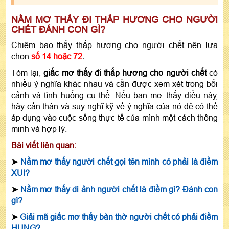
NẰM MƠ THẤY ĐI THẮP HƯƠNG CHO NGƯỜI
CHẾT ĐÁNH CON GÌ?
Chiêm bao thấy thắp hương cho người chết nên lựa
chọn
số 14 hoặc 72
.
Tóm lại,
giấc mơ thấy đi thắp hương cho người chết
có
nhiều ý nghĩa khác nhau và cần được xem xét trong bối
cảnh và tình huống cụ thể. Nếu bạn mơ thấy điều này,
hãy cẩn thận và suy nghĩ kỹ về ý nghĩa của nó để có thể
áp dụng vào cuộc sống thực tế của mình một cách thông
minh và hợp lý.
Bài viết liên quan:
➤
Nằm mơ thấy người chết gọi tên mình có phải là điềm
XUI?
➤
Nằm mơ thấy di ảnh người chết là điềm gì? Đánh con
gì?
➤
Giải mã giấc mơ thấy bàn thờ người chết có phải điềm
HUNG?