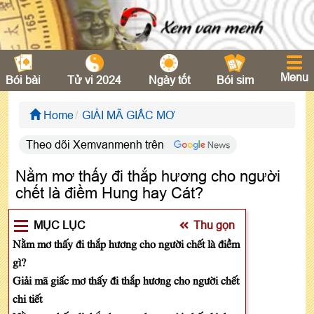
Menu
Bói bài
Tử vi 2024
Ngày tốt
Bói sim
Home
GIẢI MÃ GIẤC MƠ
Theo dõi Xemvanmenh trên
Nằm mơ thấy đi thắp hương cho người
chết là điềm Hung hay Cát?
MỤC LỤC
Thu gọn
Nằm mơ thấy đi thắp hương cho người chết là điềm
gì?
Giải mã giấc mơ thấy đi thắp hương cho người chết
chi tiết