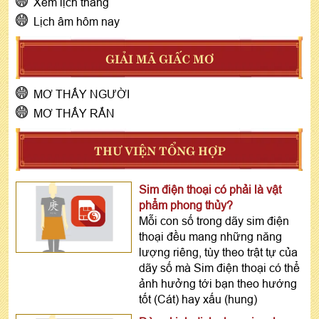
Xem lịch tháng
Lịch âm hôm nay
GIẢI MÃ GIẤC MƠ
MƠ THẤY NGƯỜI
MƠ THẤY RẮN
THƯ VIỆN TỔNG HỢP
Sim điện thoại có phải là vật
phẩm phong thủy?
Mỗi con số trong dãy sim điện
thoại đều mang những năng
lượng riêng, tùy theo trật tự của
dãy số mà Sim điện thoại có thể
ảnh hưởng tới bạn theo hướng
tốt (Cát) hay xấu (hung)