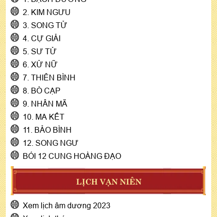
2. KIM NGƯU
3. SONG TỬ
4. CỰ GIẢI
5. SƯ TỬ
6. XỬ NỮ
7. THIÊN BÌNH
8. BÒ CẠP
9. NHÂN MÃ
10. MA KẾT
11. BẢO BÌNH
12. SONG NGƯ
BÓI 12 CUNG HOÀNG ĐẠO
LỊCH VẠN NIÊN
Xem lịch âm dương 2023