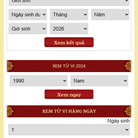
Xem kết quả
XEM TỬ VI 2024
Xem ngay
XEM TỬ VI HÀNG NGÀY
Ngày sinh