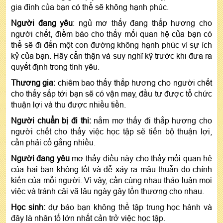
gia đình của bạn có thể sẽ không hạnh phúc.
Người đang yêu
: ngủ mơ thấy đang thắp hương cho
người chết, điềm báo cho thấy mối quan hệ của bạn có
thể sẽ đi đến một con đường không hạnh phúc vì sự ích
kỷ của bạn. Hãy cẩn thận và suy nghĩ kỹ trước khi đưa ra
quyết định trong tình yêu.
Thương gia:
chiêm bao thấy thắp hương cho người chết
cho thấy sắp tới bạn sẽ có vận may, đầu tư được tổ chức
thuận lợi và thu được nhiều tiền.
Người chuẩn bị đi thi:
nằm mơ thấy đi thắp hương cho
người chết cho thấy việc học tập sẽ tiến bộ thuận lợi,
cần phải cố gắng nhiều.
Người đang yêu
mơ thấy điều này cho thấy mối quan hệ
của hai bạn không tốt và dễ xảy ra mâu thuẫn do chính
kiến ​​của mỗi người. Vì vậy, cần cùng nhau thảo luận mọi
việc và tránh cãi vã lâu ngày gây tổn thương cho nhau.
Học sinh:
dự báo bạn không thể tập trung học hành và
đây là nhân tố lớn nhất cản trở việc học tập.