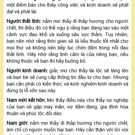
một điềm báo cho thấy công việc và kinh doanh sẽ phát
đạt và phát tài.
Người thất tình:
nằm mơ thấy đi thắp hương cho người
chết, thì điều đó có thể ngụ ý rằng bạn đang lao vào một
cảnh vực đau khổ và xuống sâu vực thẳm. Tuy nhiên,
bạn nên nhớ rằng thời gian sẽ là liều thuốc tốt nhất cho
mọi thứ và không nên tiếp tục chìm đắm trong nỗi đau
thất tình. Hãy nhớ rằng tình cảm là của riêng bạn, nếu
không thuộc về bạn thì hãy buông bỏ.
Người kinh doanh:
giấc mơ cho thấy tài lộc sẽ tăng lên
và bạn bè sẽ cung cấp thông tin đầu tư cho bạn. Nhưng
bạn cần phải có kiến thức và kinh nghiệm kinh doanh và
đừng bị lỗ vốn sau này.
Nam mới kết hôn:
Mơ thấy điều này cho thấy sự nghiệp
của bạn sẽ gặp may mắn, vợ đảm đang, gia đình hòa
thuận và phúc lộc dồi dào.
Nam giới:
nằm mơ thấy đi thắp hương cho người chết,
ám chỉ có người muốn hại bạn. Hãy cẩn thận với lời nói