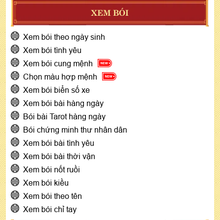
XEM BÓI
Xem bói theo ngày sinh
Xem bói tình yêu
Xem bói cung mệnh
Chọn màu hợp mệnh
Xem bói biển số xe
Xem bói bài hàng ngày
Bói bài Tarot hàng ngày
Bói chứng minh thư nhân dân
Xem bói bài tình yêu
Xem bói bài thời vận
Xem bói nốt ruồi
Xem bói kiều
Xem bói theo tên
Xem bói chỉ tay