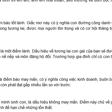
a đình thì êm ấm, anh em hòa thuận, yêu thương và đùm bọc 
ềm báo tốt lành. Giấc mơ này có ý nghĩa con đường công danh
ng tương lai, được mọi người tôn trọng và có cơ hội thăng t
là một điềm lành. Dấu hiệu về tương lai con gái của bạn sẽ đ
ó nề nếp và môn đăng hộ đối. Trường hợp gia đình chỉ có con t
là điềm báo may mắn, có ý nghĩa công việc kinh doanh, buôn 
còn phát đạt gấp nhiều lần so với trước.
mình sinh con, là dấu hiệu không may mắn. Điềm này chủ về 
anh để hạn chế những tổn thất.