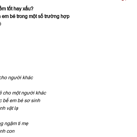
ềm tốt hay xấu?
h em bé trong một số trường hợp
é
 cho người khác
ẻ cho một người khác
c bế em bé sơ sinh
nh vật lạ
ng ngậm ti mẹ
inh con