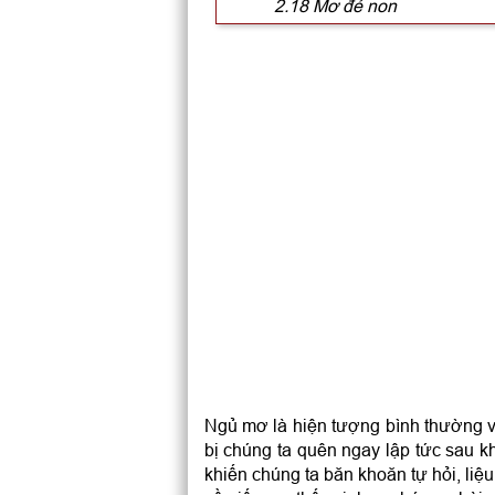
2.18 Mơ đẻ non
2.19 Mơ đẻ em bé rất to
2.20 Mơ thấy sau khi sinh, 
2.21 Đàn ông mơ thấy mình
2.22 Mơ thấy sinh con nhưng
2.23 Mơ thấy sinh con dưới
2.24 Mơ thấy sinh con khi cò
2.25 Nằm mơ thấy mình chư
2.26 Nằm mơ thấy mình trở 
sinh
2.27 Mơ thấy phụ nữ sinh c
2.28 Nằm mơ thấy sinh con 
2.29 Mơ đứa trẻ sinh ra có 
3. Mơ đẻ em bé tương ứng với c
Ngủ mơ là hiện tượng bình thường v
bị chúng ta quên ngay lập tức sau k
khiến chúng ta băn khoăn tự hỏi, li