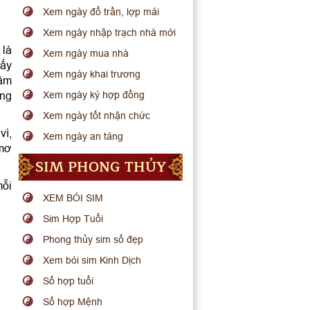
Xem ngày đổ trần, lợp mái
Xem ngày nhập trạch nhà mới
 là
Xem ngày mua nhà
hấy
Xem ngày khai trương
tâm
ang
Xem ngày ký hợp đồng
Xem ngày tốt nhận chức
vì,
Xem ngày an táng
 mơ
SIM PHONG THỦY
mỗi
XEM BÓI SIM
Sim Hợp Tuổi
Phong thủy sim số đẹp
Xem bói sim Kinh Dịch
Số hợp tuổi
Số hợp Mệnh