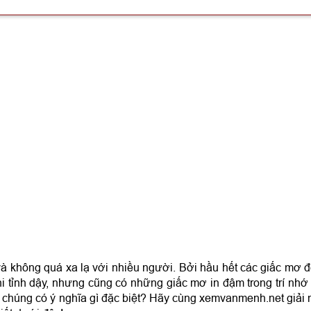
người mẹ mất
 có bầu
 bé mất tích sau sinh
 nước
n quá trẻ
a kết hôn nhưng đã sinh con
thành người đang bế em bé sơ sinh hoặc nắm tay em bé sơ
on nhưng không có ai giúp đỡ
nhưng sau đó lại xảy ra những điều xui xẻo
khuyết điểm
on số nào?
à không quá xa lạ với nhiều người. Bởi hầu hết các giấc mơ 
hi tỉnh dậy, nhưng cũng có những giấc mơ in đậm trong trí nhớ
ệu chúng có ý nghĩa gì đặc biệt? Hãy cùng xemvanmenh.net giải