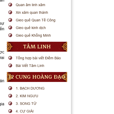
lẫn
Quan âm linh xâm
Xin xăm quan thánh
Gieo quẻ Quan Tế Công
 sự
Gieo quẻ kinh dịch
iến
Gieo quẻ Khổng Minh
TÂM LINH
ược
rai
Tổng hợp bài viết Điềm Báo
Bài Viết Tâm Linh
12 CUNG HOÀNG ĐẠO
bán
1. BẠCH DƯƠNG
2. KIM NGƯU
gia
3. SONG TỬ
4. CỰ GIẢI