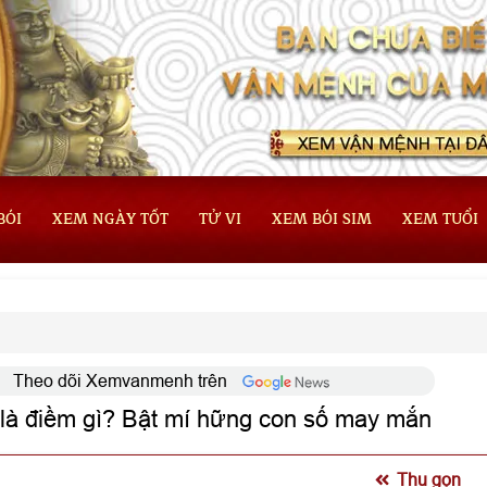
BÓI
XEM NGÀY TỐT
TỬ VI
XEM BÓI SIM
XEM TUỔI
Theo dõi Xemvanmenh trên
là điềm gì? Bật mí hững con số may mắn
Thu gọn