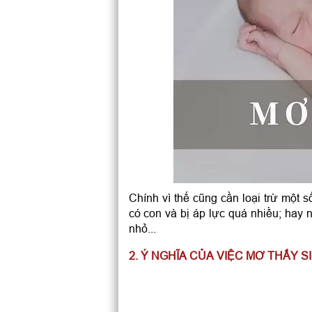
Chính vì thế cũng cần loại trừ mộ
có con và bị áp lực quá nhiều; hay 
nhỏ...
2. Ý NGHĨA CỦA VIỆC MƠ THẤY