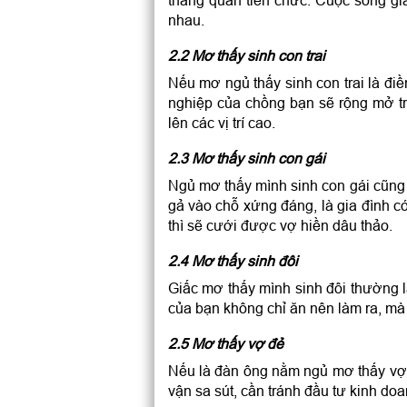
thăng quan tiến chức. Cuộc sống gi
nhau.
2.2 Mơ thấy sinh con trai
Nếu mơ ngủ thấy sinh con trai là đi
nghiệp của chồng bạn sẽ rộng mở tro
lên các vị trí cao.
2.3 Mơ thấy sinh con gái
Ngủ mơ thấy mình sinh con gái cũng 
gả vào chỗ xứng đáng, là gia đình c
thì sẽ cưới được vợ hiền dâu thảo.
2.4 Mơ thấy sinh đôi
Giấc mơ thấy mình sinh đôi thường 
của bạn không chỉ ăn nên làm ra, mà 
2.5 Mơ thấy vợ đẻ
Nếu là đàn ông nằm ngủ mơ thấy vợ 
vận sa sút, cần tránh đầu tư kinh do