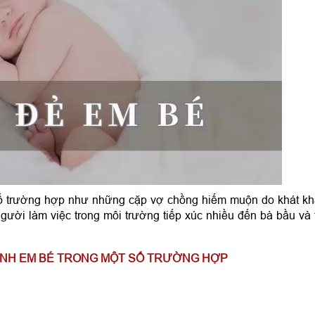
t số trường hợp như những cặp vợ chồng hiếm muộn do khát k
người làm việc trong môi trường tiếp xúc nhiều đến bà bầu và 
 SINH EM BÉ TRONG MỘT SỐ TRƯỜNG HỢP