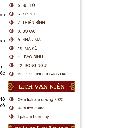
5. SƯ TỬ
6. XỬ NỮ
iền
7. THIÊN BÌNH
8. BÒ CẠP
9. NHÂN MÃ
bạn
10. MA KẾT
11. BẢO BÌNH
12. SONG NGƯ
ược
uộc
BÓI 12 CUNG HOÀNG ĐẠO
LỊCH VẠN NIÊN
 Nó
Xem lịch âm dương 2023
 có
Xem lịch tháng
Lịch âm hôm nay