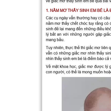
về giấc mơ thấy sinh em bé qua bài v
1. NẰM MƠ THẤY SINH EM BÉ LÀ 
Các cụ ngày vẫn thường hay có câu “
nằm mơ thấy chết chóc tuy rằng có 
sinh đẻ lại mang đến những điều khô
lý bất an với những người gặp giấ
mang bầu.
Tuy nhiên, thực thế thì giấc mơ liên
vẫn có những giấc mơ nhìn thấy sin
nhìn thấy sinh em bé là điềm báo cả
Về mặt khoa học, giấc mơ được lý gi
con người, có thể là mong muốn hoặc