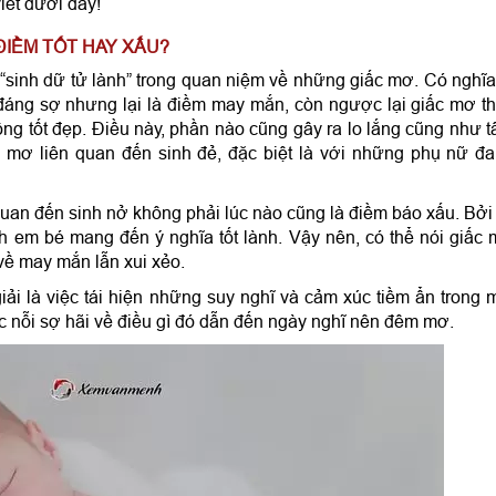
iết dưới đây!
ĐIỀM TỐT HAY XẤU?
sinh dữ tử lành” trong quan niệm về những giấc mơ. Có nghĩa
đáng sợ nhưng lại là điềm may mắn, còn ngược lại giấc mơ t
ng tốt đẹp. Điều này, phần nào cũng gây ra lo lắng cũng như 
c mơ liên quan đến sinh đẻ, đặc biệt là với những phụ nữ đ
 quan đến sinh nở không phải lúc nào cũng là điềm báo xấu. Bởi 
h em bé mang đến ý nghĩa tốt lành. Vậy nên, có thể nói giấc
 về may mắn lẫn xui xẻo.
ải là việc tái hiện những suy nghĩ và cảm xúc tiềm ẩn trong 
 nỗi sợ hãi về điều gì đó dẫn đến ngày nghĩ nên đêm mơ.