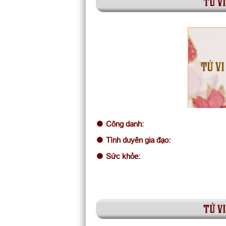
tử vi
TỬ VI
Công danh:
Tình duyên gia đạo:
Sức khỏe:
tử vi