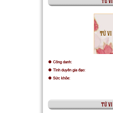
tử vi
TỬ VI
Công danh:
Tình duyên gia đạo:
Sức khỏe:
tử vi