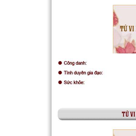
TỬ VI
Công danh:
Tình duyên gia đạo:
Sức khỏe:
tử vi