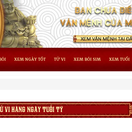
BÓI
XEM NGÀY TỐT
TỬ VI
XEM BÓI SIM
XEM TUỔI
Ử VI HÀNG NGÀY TUỔI TÝ