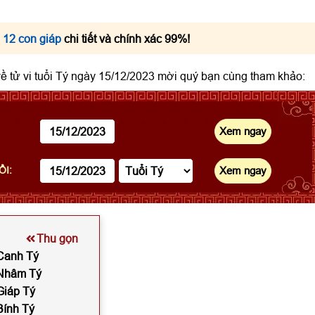
 12 con giáp
chi tiết và chính xác 99%!
 về tử vi tuổi Tý ngày 15/12/2023 mời quý bạn cùng tham khảo:
ỔI:
Thu gọn
 Canh Tý
 Nhâm Tý
Giáp Tý
Bính Tý