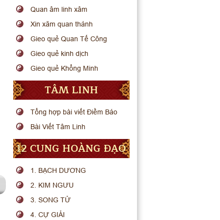
Quan âm linh xâm
Xin xăm quan thánh
Gieo quẻ Quan Tế Công
Gieo quẻ kinh dịch
Gieo quẻ Khổng Minh
TÂM LINH
Tổng hợp bài viết Điềm Báo
Bài Viết Tâm Linh
12 CUNG HOÀNG ĐẠO
1. BẠCH DƯƠNG
2. KIM NGƯU
3. SONG TỬ
4. CỰ GIẢI