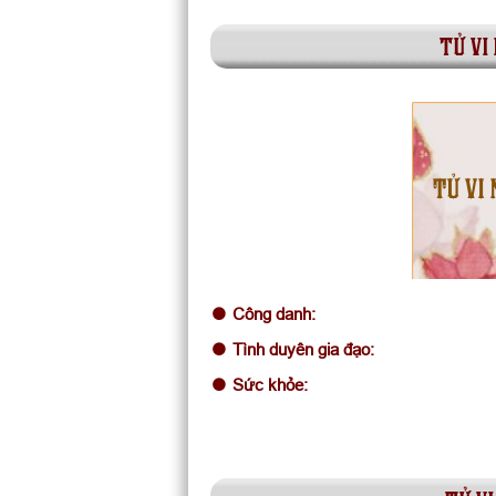
tử vi
TỬ VI 
Công danh:
Tình duyên gia đạo:
Sức khỏe: