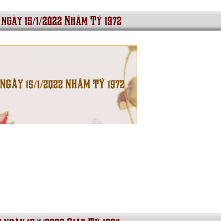
 ngày 15/1/2022 Nhâm Tý 1972
 NGÀY 15/1/2022 NHÂM TÝ 1972