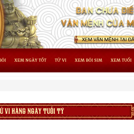
BÓI
XEM NGÀY TỐT
TỬ VI
XEM BÓI SIM
XEM TUỔI
Ử VI HÀNG NGÀY TUỔI TÝ