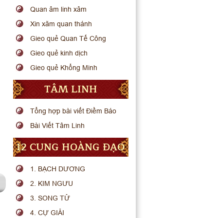
Quan âm linh xâm
Xin xăm quan thánh
Gieo quẻ Quan Tế Công
Gieo quẻ kinh dịch
Gieo quẻ Khổng Minh
TÂM LINH
Tổng hợp bài viết Điềm Báo
Bài Viết Tâm Linh
12 CUNG HOÀNG ĐẠO
1. BẠCH DƯƠNG
2. KIM NGƯU
3. SONG TỬ
4. CỰ GIẢI