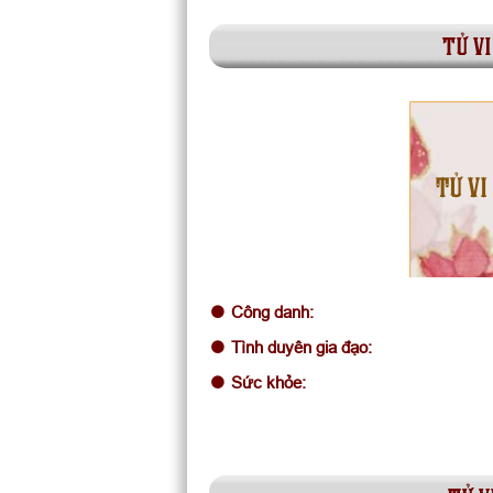
tử vi
TỬ VI
Công danh:
Tình duyên gia đạo:
Sức khỏe: