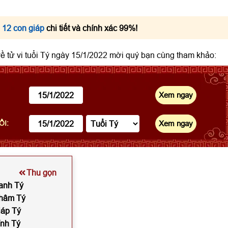
 12 con giáp
chi tiết và chính xác 99%!
 về tử vi tuổi Tý ngày 15/1/2022 mời quý bạn cùng tham khảo:
ỔI:
Thu gọn
Canh Tý
Nhâm Tý
iáp Tý
ính Tý