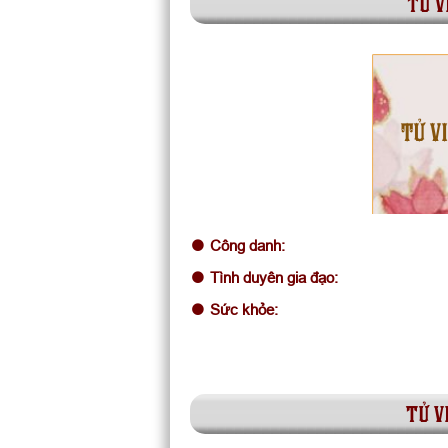
tử v
TỬ VI
Công danh:
Tình duyên gia đạo:
Sức khỏe:
tử v