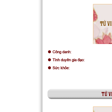
TỬ VI
Công danh:
Tình duyên gia đạo:
Sức khỏe:
tử v