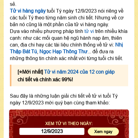
sẻ.
Tử vi hàng ngày
tuổi Tý ngày 12/9/2023 nói riêng về
các tuổi Tý theo từng năm sinh chi tiết. Nhưng về cơ
bản nó cũng là một phần của tử vi hàng ngày.
Dựa vào nhiều phương pháp tính
tử vi
trên nhiều khía
cạnh: như các mối quan hệ ngũ hành nạp âm, thiên
can, địa chi hay các tài liệu chính thống về tử vi:
Nhị
Thập Bát Tú
,
Ngọc Hạp Thông Thư
... để đưa ra
những thông tin chính xác nhất với từng tuổi chi tiết.
[⭐️Mới nhất]
Tử vi năm 2024 của 12 con giáp
chi tiết và chính xác 99%!
Sau đây là những luận giải chi tiết về tử vi tuổi Tý
ngày 12/9/2023 mời quý bạn cùng tham khảo:
XEM TỬ VI THEO NGÀY: