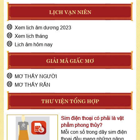
LỊCH VẠN NIÊN
Xem lịch âm dương 2023
Xem lịch tháng
Lịch âm hôm nay
GIẢI MÃ GIẤC MƠ
MƠ THẤY NGƯỜI
MƠ THẤY RẮN
THƯ VIỆN TỔNG HỢP
Sim điện thoại có phải là vật
phẩm phong thủy?
Mỗi con số trong dãy sim điện
thoại đều mang những năng