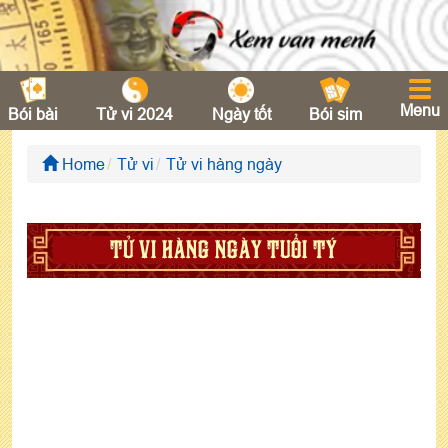
Menu
Bói bài
Tử vi 2024
Ngày tốt
Bói sim
Home
Tử vi
Tử vi hàng ngày
TỬ VI HÀNG NGÀY TUỔI TÝ