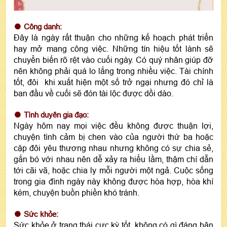
Công danh:
Đây là ngày rất thuận cho những kế hoạch phát triển
hay mở mang công việc. Những tín hiệu tốt lành sẽ
chuyển biến rõ rệt vào cuối ngày. Có quý nhân giúp đỡ
nên không phải quá lo lắng trong nhiều việc. Tài chính
tốt, đôi khi xuất hiện một số trở ngại nhưng đó chỉ là
ban đầu về cuối sẽ đón tài lộc được dồi dào.
Tình duyên gia đạo:
Ngày hôm nay mọi việc đều không được thuận lợi,
chuyện tình cảm bị chen vào của người thứ ba hoặc
cặp đôi yêu thương nhau nhưng không có sự chia sẻ,
gắn bó với nhau nên dễ xảy ra hiểu lầm, thậm chí dẫn
tới cãi vã, hoặc chia ly mỗi người một ngả. Cuộc sống
trong gia đình ngày này không được hòa hợp, hòa khí
kém, chuyện buồn phiền khó tránh.
Sức khỏe:
Sức khỏe ở trạng thái cực kỳ tốt, không có gì đáng bận