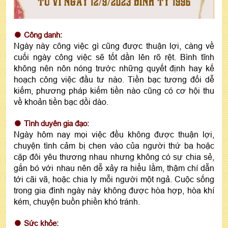
TỬ VI NGÀY 12/9/2023 BÍNH TÝ 1996
Công danh:
Ngày này công việc gì cũng được thuận lợi, càng về
cuối ngày công việc sẽ tốt dần lên rõ rệt. Bình tĩnh
không nên nôn nóng trước những quyết định hay kế
hoạch công việc đầu tư nào. Tiền bạc tương đối dễ
kiếm, phương pháp kiếm tiền nào cũng có cơ hội thu
về khoản tiền bạc dồi dào.
Tình duyên gia đạo:
Ngày hôm nay mọi việc đều không được thuận lợi,
chuyện tình cảm bị chen vào của người thứ ba hoặc
cặp đôi yêu thương nhau nhưng không có sự chia sẻ,
gắn bó với nhau nên dễ xảy ra hiểu lầm, thậm chí dẫn
tới cãi vã, hoặc chia ly mỗi người một ngả. Cuộc sống
trong gia đình ngày này không được hòa hợp, hòa khí
kém, chuyện buồn phiền khó tránh.
Sức khỏe: