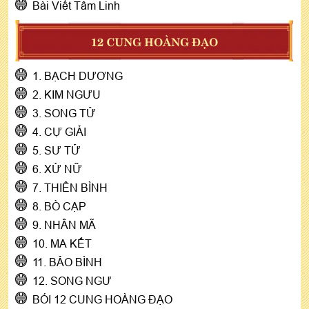
Bài Viết Tâm Linh
12 CUNG HOÀNG ĐẠO
1. BẠCH DƯƠNG
2. KIM NGƯU
3. SONG TỬ
4. CỰ GIẢI
5. SƯ TỬ
6. XỬ NỮ
7. THIÊN BÌNH
8. BÒ CẠP
9. NHÂN MÃ
10. MA KẾT
11. BẢO BÌNH
12. SONG NGƯ
BÓI 12 CUNG HOÀNG ĐẠO