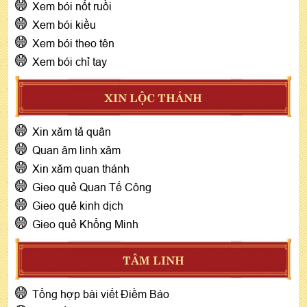
Xem bói nốt ruồi
Xem bói kiều
Xem bói theo tên
Xem bói chỉ tay
XIN LỘC THÁNH
Xin xăm tả quân
Quan âm linh xâm
Xin xăm quan thánh
Gieo quẻ Quan Tế Công
Gieo quẻ kinh dịch
Gieo quẻ Khổng Minh
TÂM LINH
Tổng hợp bài viết Điềm Báo