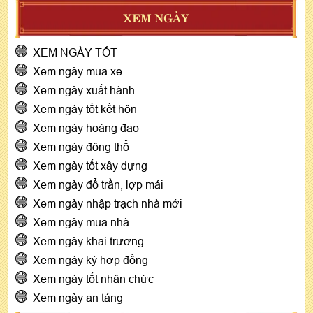
XEM NGÀY
XEM NGÀY TỐT
Xem ngày mua xe
Xem ngày xuất hành
Xem ngày tốt kết hôn
Xem ngày hoàng đạo
Xem ngày động thổ
Xem ngày tốt xây dựng
Xem ngày đổ trần, lợp mái
Xem ngày nhập trạch nhà mới
Xem ngày mua nhà
Xem ngày khai trương
Xem ngày ký hợp đồng
Xem ngày tốt nhận chức
Xem ngày an táng