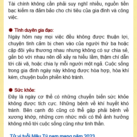
Tài chính không cần phải suy nghĩ nhiều, nguồn tiền
bạc kiếm ra đảm bảo cho chi tiêu của gia đình và công
việc.
Tình duyên gia đạo:
Ngày hôm nay mọi việc đều không được thuận lợi,
chuyện tình cảm bị chen vào của người thứ ba hoặc
cặp đôi yêu thương nhau nhưng không có sự chia sẻ,
gắn bó với nhau nên dễ xảy ra hiểu lầm, thậm chí dẫn
tới cãi vã, hoặc chia ly mỗi người một ngả. Cuộc sống
trong gia đình ngày này không được hòa hợp, hòa khí
kém, chuyện buồn phiền khó tránh.
Sức khỏe:
Đây là ngày cơ thể có những chuyển biến sức khỏe
không được tích cực. Những bệnh về khí huyết khó
tránh. Bên cạnh đó cũng có thể gặp phải bệnh về
xương khớp, những cơn nhức mỏi có thể ảnh hưởng
không nhỏ tới cuộc sống cũng như tinh thần.
Tử vi tuổi Mậu Tý nam mạng năm 2023