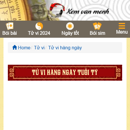
Menu
Bói bài
Tử vi 2024
Ngày tốt
Bói sim
Home
Tử vi
Tử vi hàng ngày
TỬ VI HÀNG NGÀY TUỔI TÝ