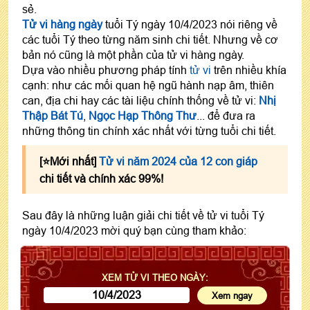
sẻ.
Tử vi hàng ngày
tuổi Tý ngày 10/4/2023 nói riêng về
các tuổi Tý theo từng năm sinh chi tiết. Nhưng về cơ
bản nó cũng là một phần của tử vi hàng ngày.
Dựa vào nhiều phương pháp tính
tử vi
trên nhiều khía
cạnh: như các mối quan hệ ngũ hành nạp âm, thiên
can, địa chi hay các tài liệu chính thống về tử vi:
Nhị
Thập Bát Tú
,
Ngọc Hạp Thông Thư
... để đưa ra
những thông tin chính xác nhất với từng tuổi chi tiết.
[⭐️Mới nhất]
Tử vi năm 2024 của 12 con giáp
chi tiết và chính xác 99%!
Sau đây là những luận giải chi tiết về tử vi tuổi Tý
ngày 10/4/2023 mời quý bạn cùng tham khảo:
XEM TỬ VI THEO NGÀY: