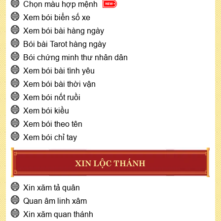
Chọn màu hợp mệnh
Xem bói biển số xe
Xem bói bài hàng ngày
Bói bài Tarot hàng ngày
Bói chứng minh thư nhân dân
Xem bói bài tình yêu
Xem bói bài thời vận
Xem bói nốt ruồi
Xem bói kiều
Xem bói theo tên
Xem bói chỉ tay
XIN LỘC THÁNH
Xin xăm tả quân
Quan âm linh xâm
Xin xăm quan thánh