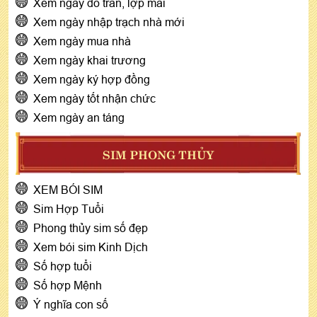
Xem ngày đổ trần, lợp mái
Xem ngày nhập trạch nhà mới
Xem ngày mua nhà
Xem ngày khai trương
Xem ngày ký hợp đồng
Xem ngày tốt nhận chức
Xem ngày an táng
SIM PHONG THỦY
XEM BÓI SIM
Sim Hợp Tuổi
Phong thủy sim số đẹp
Xem bói sim Kinh Dịch
Số hợp tuổi
Số hợp Mệnh
Ý nghĩa con số