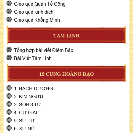
Gieo quẻ Quan Tế Công
Gieo quẻ kinh dịch
Gieo quẻ Khổng Minh
TÂM LINH
Tổng hợp bài viết Điềm Báo
Bài Viết Tâm Linh
12 CUNG HOÀNG ĐẠO
1. BẠCH DƯƠNG
2. KIM NGƯU
3. SONG TỬ
4. CỰ GIẢI
5. SƯ TỬ
6. XỬ NỮ