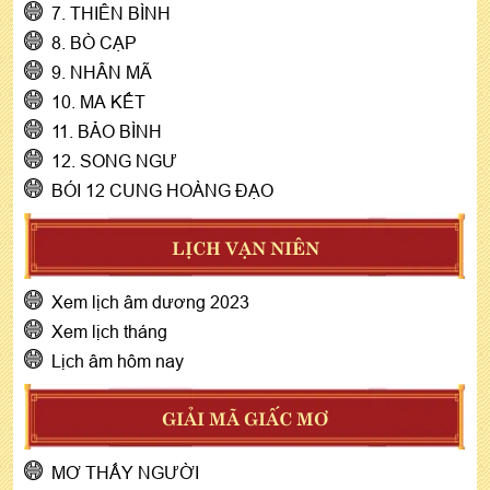
7. THIÊN BÌNH
8. BÒ CẠP
9. NHÂN MÃ
10. MA KẾT
11. BẢO BÌNH
12. SONG NGƯ
BÓI 12 CUNG HOÀNG ĐẠO
LỊCH VẠN NIÊN
Xem lịch âm dương 2023
Xem lịch tháng
Lịch âm hôm nay
GIẢI MÃ GIẤC MƠ
MƠ THẤY NGƯỜI