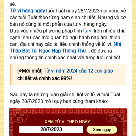
sẻ.
Tử vi hàng ngày
tuổi Tuất ngày 28/7/2023 nói riêng về
các tuổi Tuất theo từng năm sinh chi tiết. Nhưng về cơ
bản nó cũng là một phần của tử vi hàng ngày.
Dựa vào nhiều phương pháp tính
tử vi
trên nhiều khía
cạnh: như các mối quan hệ ngũ hành nạp âm, thiên
can, địa chi hay các tài liệu chính thống về tử vi:
Nhị
Thập Bát Tú
,
Ngọc Hạp Thông Thư
... để đưa ra
những thông tin chính xác nhất với từng tuổi chi tiết.
[⭐️Mới nhất]
Tử vi năm 2024 của 12 con giáp
chi tiết và chính xác 99%!
Sau đây là những luận giải chi tiết về tử vi tuổi Tuất
ngày 28/7/2023 mời quý bạn cùng tham khảo:
XEM TỬ VI THEO NGÀY: