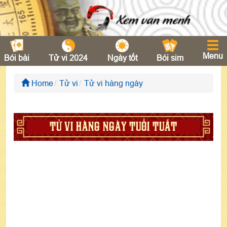
Menu
Bói bài
Tử vi 2024
Ngày tốt
Bói sim
Home
Tử vi
Tử vi hàng ngày
TỬ VI HÀNG NGÀY TUỔI TUẤT