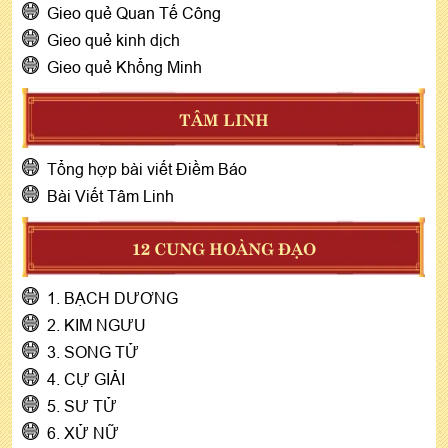
Gieo quẻ Quan Tế Công
Gieo quẻ kinh dịch
Gieo quẻ Khổng Minh
TÂM LINH
Tổng hợp bài viết Điềm Báo
Bài Viết Tâm Linh
12 CUNG HOÀNG ĐẠO
1. BẠCH DƯƠNG
2. KIM NGƯU
3. SONG TỬ
4. CỰ GIẢI
5. SƯ TỬ
6. XỬ NỮ