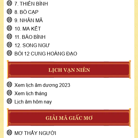
7. THIÊN BÌNH
8. BÒ CẠP
9. NHÂN MÃ
10. MA KẾT
11. BẢO BÌNH
12. SONG NGƯ
BÓI 12 CUNG HOÀNG ĐẠO
LỊCH VẠN NIÊN
Xem lịch âm dương 2023
Xem lịch tháng
Lịch âm hôm nay
GIẢI MÃ GIẤC MƠ
MƠ THẤY NGƯỜI