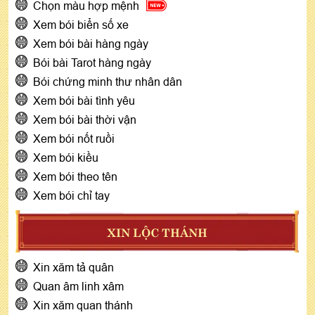
Chọn màu hợp mệnh
Xem bói biển số xe
Xem bói bài hàng ngày
Bói bài Tarot hàng ngày
Bói chứng minh thư nhân dân
Xem bói bài tình yêu
Xem bói bài thời vận
Xem bói nốt ruồi
Xem bói kiều
Xem bói theo tên
Xem bói chỉ tay
XIN LỘC THÁNH
Xin xăm tả quân
Quan âm linh xâm
Xin xăm quan thánh