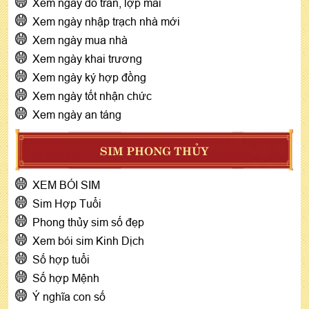
Xem ngày đổ trần, lợp mái
Xem ngày nhập trạch nhà mới
Xem ngày mua nhà
Xem ngày khai trương
Xem ngày ký hợp đồng
Xem ngày tốt nhận chức
Xem ngày an táng
SIM PHONG THỦY
XEM BÓI SIM
Sim Hợp Tuổi
Phong thủy sim số đẹp
Xem bói sim Kinh Dịch
Số hợp tuổi
Số hợp Mệnh
Ý nghĩa con số