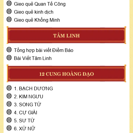
Gieo quẻ Quan Tế Công
Gieo quẻ kinh dịch
Gieo quẻ Khổng Minh
TÂM LINH
Tổng hợp bài viết Điềm Báo
Bài Viết Tâm Linh
12 CUNG HOÀNG ĐẠO
1. BẠCH DƯƠNG
2. KIM NGƯU
3. SONG TỬ
4. CỰ GIẢI
5. SƯ TỬ
6. XỬ NỮ