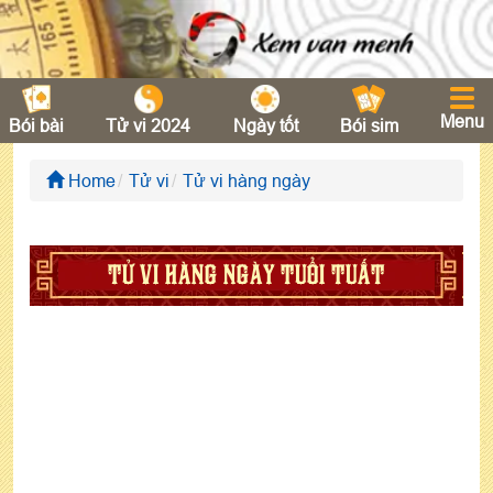
Menu
Bói bài
Tử vi 2024
Ngày tốt
Bói sim
Home
Tử vi
Tử vi hàng ngày
TỬ VI HÀNG NGÀY TUỔI TUẤT