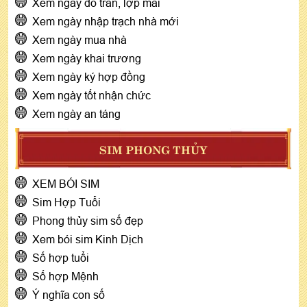
Xem ngày đổ trần, lợp mái
Xem ngày nhập trạch nhà mới
Xem ngày mua nhà
Xem ngày khai trương
Xem ngày ký hợp đồng
Xem ngày tốt nhận chức
Xem ngày an táng
SIM PHONG THỦY
XEM BÓI SIM
Sim Hợp Tuổi
Phong thủy sim số đẹp
Xem bói sim Kinh Dịch
Số hợp tuổi
Số hợp Mệnh
Ý nghĩa con số