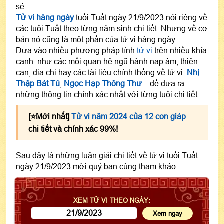
sẻ.
Tử vi hàng ngày
tuổi Tuất ngày 21/9/2023 nói riêng về
các tuổi Tuất theo từng năm sinh chi tiết. Nhưng về cơ
bản nó cũng là một phần của tử vi hàng ngày.
Dựa vào nhiều phương pháp tính
tử vi
trên nhiều khía
cạnh: như các mối quan hệ ngũ hành nạp âm, thiên
can, địa chi hay các tài liệu chính thống về tử vi:
Nhị
Thập Bát Tú
,
Ngọc Hạp Thông Thư
... để đưa ra
những thông tin chính xác nhất với từng tuổi chi tiết.
[⭐️Mới nhất]
Tử vi năm 2024 của 12 con giáp
chi tiết và chính xác 99%!
Sau đây là những luận giải chi tiết về tử vi tuổi Tuất
ngày 21/9/2023 mời quý bạn cùng tham khảo:
XEM TỬ VI THEO NGÀY: