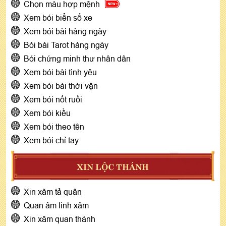
Chọn màu hợp mệnh
Xem bói biển số xe
Xem bói bài hàng ngày
Bói bài Tarot hàng ngày
Bói chứng minh thư nhân dân
Xem bói bài tình yêu
Xem bói bài thời vận
Xem bói nốt ruồi
Xem bói kiều
Xem bói theo tên
Xem bói chỉ tay
XIN LỘC THÁNH
Xin xăm tả quân
Quan âm linh xâm
Xin xăm quan thánh