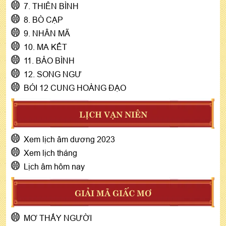
7. THIÊN BÌNH
8. BÒ CẠP
9. NHÂN MÃ
10. MA KẾT
11. BẢO BÌNH
12. SONG NGƯ
BÓI 12 CUNG HOÀNG ĐẠO
LỊCH VẠN NIÊN
Xem lịch âm dương 2023
Xem lịch tháng
Lịch âm hôm nay
GIẢI MÃ GIẤC MƠ
MƠ THẤY NGƯỜI