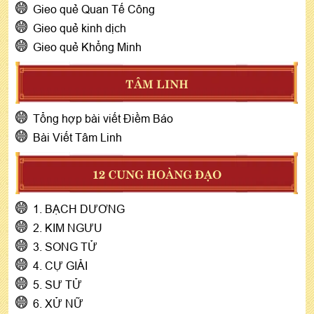
Gieo quẻ Quan Tế Công
Gieo quẻ kinh dịch
Gieo quẻ Khổng Minh
TÂM LINH
Tổng hợp bài viết Điềm Báo
Bài Viết Tâm Linh
12 CUNG HOÀNG ĐẠO
1. BẠCH DƯƠNG
2. KIM NGƯU
3. SONG TỬ
4. CỰ GIẢI
5. SƯ TỬ
6. XỬ NỮ