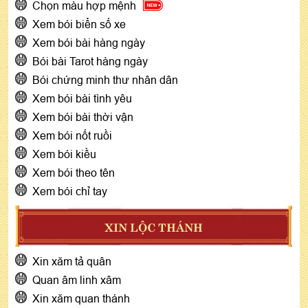
Chọn màu hợp mệnh
Xem bói biển số xe
Xem bói bài hàng ngày
Bói bài Tarot hàng ngày
Bói chứng minh thư nhân dân
Xem bói bài tình yêu
Xem bói bài thời vận
Xem bói nốt ruồi
Xem bói kiều
Xem bói theo tên
Xem bói chỉ tay
XIN LỘC THÁNH
Xin xăm tả quân
Quan âm linh xâm
Xin xăm quan thánh