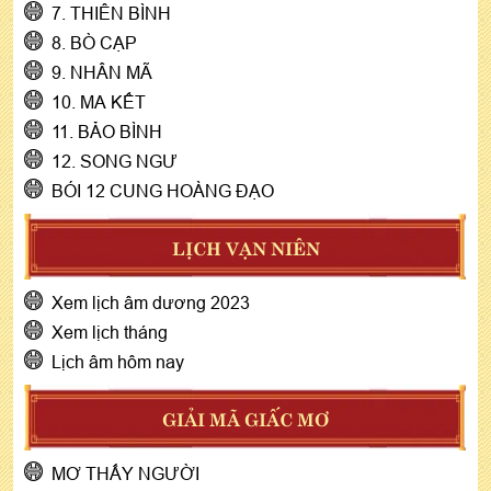
7. THIÊN BÌNH
8. BÒ CẠP
9. NHÂN MÃ
10. MA KẾT
11. BẢO BÌNH
12. SONG NGƯ
BÓI 12 CUNG HOÀNG ĐẠO
LỊCH VẠN NIÊN
Xem lịch âm dương 2023
Xem lịch tháng
Lịch âm hôm nay
GIẢI MÃ GIẤC MƠ
MƠ THẤY NGƯỜI