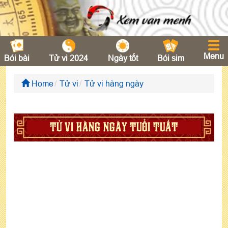
Menu
Bói bài
Tử vi 2024
Ngày tốt
Bói sim
Home
Tử vi
Tử vi hàng ngày
TỬ VI HÀNG NGÀY TUỔI TUẤT