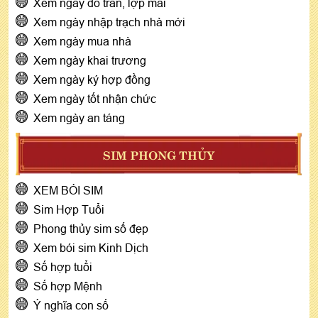
Xem ngày đổ trần, lợp mái
Xem ngày nhập trạch nhà mới
Xem ngày mua nhà
Xem ngày khai trương
Xem ngày ký hợp đồng
Xem ngày tốt nhận chức
Xem ngày an táng
SIM PHONG THỦY
XEM BÓI SIM
Sim Hợp Tuổi
Phong thủy sim số đẹp
Xem bói sim Kinh Dịch
Số hợp tuổi
Số hợp Mệnh
Ý nghĩa con số