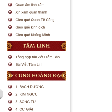
Quan âm linh xâm
Xin xăm quan thánh
Gieo quẻ Quan Tế Công
Gieo quẻ kinh dịch
Gieo quẻ Khổng Minh
TÂM LINH
Tổng hợp bài viết Điềm Báo
Bài Viết Tâm Linh
12 CUNG HOÀNG ĐẠO
1. BẠCH DƯƠNG
2. KIM NGƯU
3. SONG TỬ
4. CỰ GIẢI