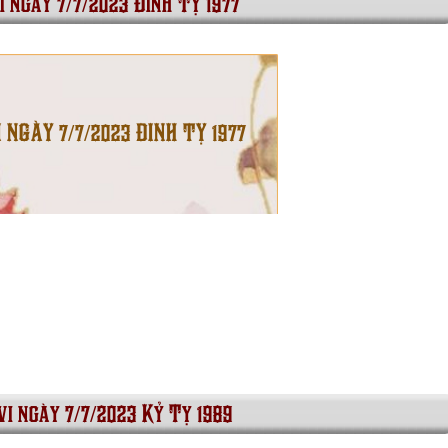
i ngày 7/7/2023 Đinh Tỵ 1977
I NGÀY 7/7/2023 ĐINH TỴ 1977
vi ngày 7/7/2023 Kỷ Tỵ 1989