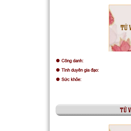
TỬ 
Công danh:
Tình duyên gia đạo:
Sức khỏe:
tử v