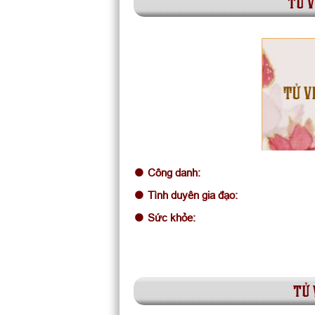
tử v
TỬ V
Công danh:
Tình duyên gia đạo:
Sức khỏe:
tử 