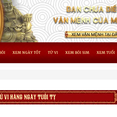
BÓI
XEM NGÀY TỐT
TỬ VI
XEM BÓI SIM
XEM TUỔI
Ử VI HÀNG NGÀY TUỔI TỴ