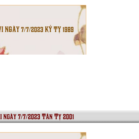
VI NGÀY 7/7/2023 KỶ TỴ 1989
i ngày 7/7/2023 Tân Tỵ 2001