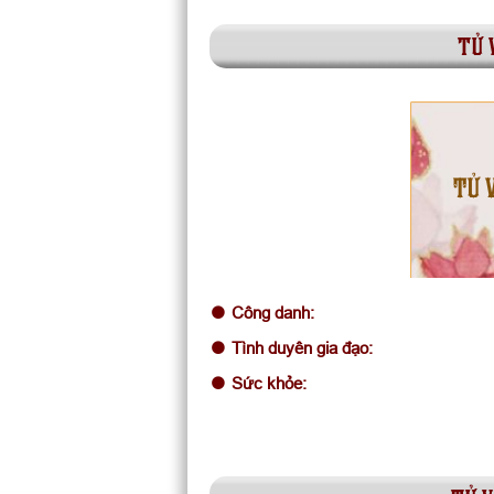
tử 
TỬ V
Công danh:
Tình duyên gia đạo:
Sức khỏe: