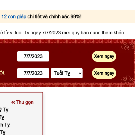
 12 con giáp
chi tiết và chính xác 99%!
 về tử vi tuổi Tỵ ngày 7/7/2023 mời quý bạn cùng tham khảo:
ỔI:
Thu gọn
ý Tỵ
Tỵ
nh Tỵ
 Tỵ