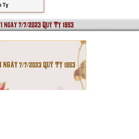
n Tỵ
i ngày 7/7/2023 Quý Tỵ 1953
I NGÀY 7/7/2023 QUÝ TỴ 1953