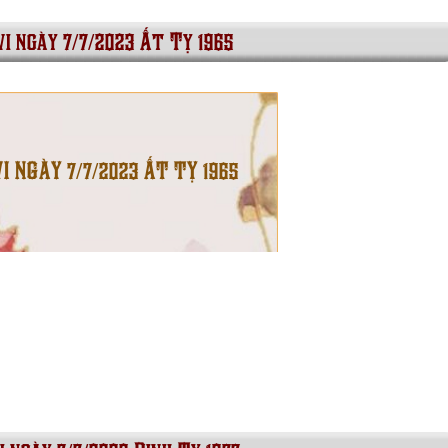
vi ngày 7/7/2023 Ất Tỵ 1965
I NGÀY 7/7/2023 ẤT TỴ 1965