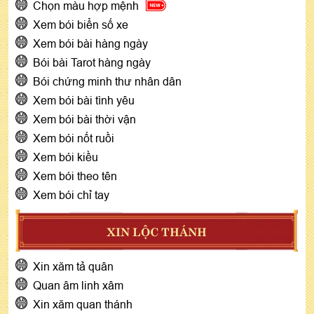
Chọn màu hợp mệnh
Xem bói biển số xe
Xem bói bài hàng ngày
Bói bài Tarot hàng ngày
Bói chứng minh thư nhân dân
Xem bói bài tình yêu
Xem bói bài thời vận
Xem bói nốt ruồi
Xem bói kiều
Xem bói theo tên
Xem bói chỉ tay
XIN LỘC THÁNH
Xin xăm tả quân
Quan âm linh xâm
Xin xăm quan thánh