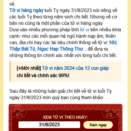
sẻ.
Tử vi hàng ngày
tuổi Tỵ ngày 31/8/2023 nói riêng về
các tuổi Tỵ theo từng năm sinh chi tiết. Nhưng về cơ
bản nó cũng là một phần của tử vi hàng ngày.
Dựa vào nhiều phương pháp tính
tử vi
trên nhiều khía
cạnh: như các mối quan hệ ngũ hành nạp âm, thiên
can, địa chi hay các tài liệu chính thống về tử vi:
Nhị
Thập Bát Tú
,
Ngọc Hạp Thông Thư
... để đưa ra
những thông tin chính xác nhất với từng tuổi chi tiết.
[⭐️Mới nhất]
Tử vi năm 2024 của 12 con giáp
chi tiết và chính xác 99%!
Sau đây là những luận giải chi tiết về tử vi tuổi Tỵ
ngày 31/8/2023 mời quý bạn cùng tham khảo:
XEM TỬ VI THEO NGÀY: