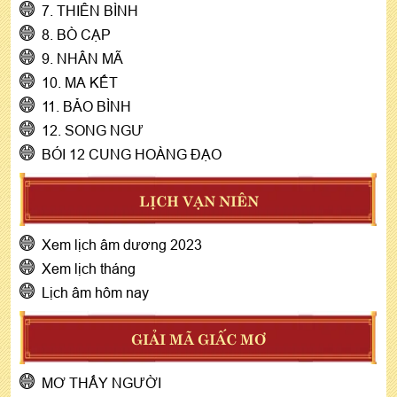
7. THIÊN BÌNH
8. BÒ CẠP
9. NHÂN MÃ
10. MA KẾT
11. BẢO BÌNH
12. SONG NGƯ
BÓI 12 CUNG HOÀNG ĐẠO
LỊCH VẠN NIÊN
Xem lịch âm dương 2023
Xem lịch tháng
Lịch âm hôm nay
GIẢI MÃ GIẤC MƠ
MƠ THẤY NGƯỜI