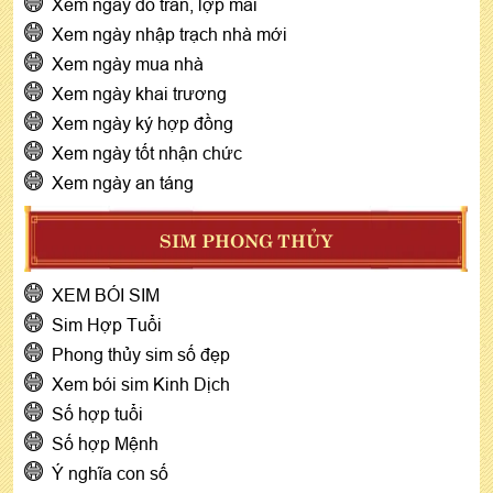
Xem ngày đổ trần, lợp mái
Xem ngày nhập trạch nhà mới
Xem ngày mua nhà
Xem ngày khai trương
Xem ngày ký hợp đồng
Xem ngày tốt nhận chức
Xem ngày an táng
SIM PHONG THỦY
XEM BÓI SIM
Sim Hợp Tuổi
Phong thủy sim số đẹp
Xem bói sim Kinh Dịch
Số hợp tuổi
Số hợp Mệnh
Ý nghĩa con số