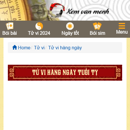
Menu
Bói bài
Tử vi 2024
Ngày tốt
Bói sim
Home
Tử vi
Tử vi hàng ngày
TỬ VI HÀNG NGÀY TUỔI TỴ