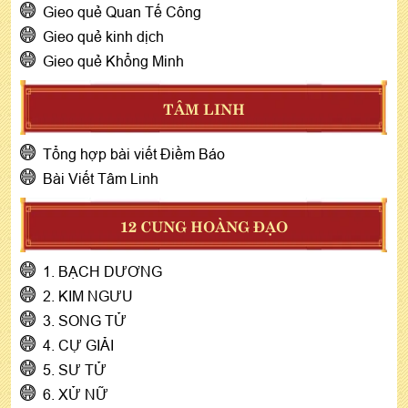
Gieo quẻ Quan Tế Công
Gieo quẻ kinh dịch
Gieo quẻ Khổng Minh
TÂM LINH
Tổng hợp bài viết Điềm Báo
Bài Viết Tâm Linh
12 CUNG HOÀNG ĐẠO
1. BẠCH DƯƠNG
2. KIM NGƯU
3. SONG TỬ
4. CỰ GIẢI
5. SƯ TỬ
6. XỬ NỮ