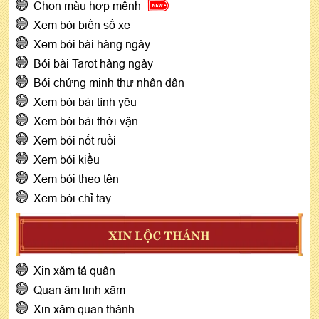
Chọn màu hợp mệnh
Xem bói biển số xe
Xem bói bài hàng ngày
Bói bài Tarot hàng ngày
Bói chứng minh thư nhân dân
Xem bói bài tình yêu
Xem bói bài thời vận
Xem bói nốt ruồi
Xem bói kiều
Xem bói theo tên
Xem bói chỉ tay
XIN LỘC THÁNH
Xin xăm tả quân
Quan âm linh xâm
Xin xăm quan thánh