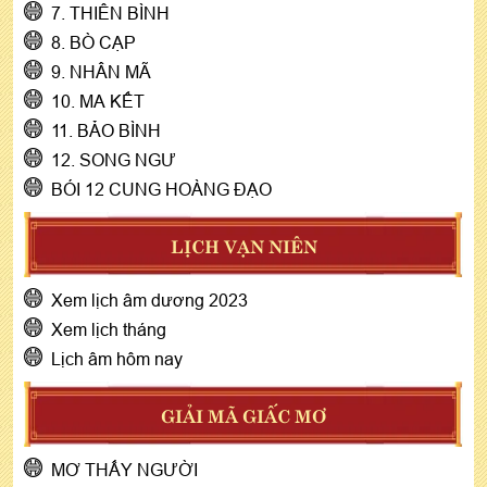
7. THIÊN BÌNH
8. BÒ CẠP
9. NHÂN MÃ
10. MA KẾT
11. BẢO BÌNH
12. SONG NGƯ
BÓI 12 CUNG HOÀNG ĐẠO
LỊCH VẠN NIÊN
Xem lịch âm dương 2023
Xem lịch tháng
Lịch âm hôm nay
GIẢI MÃ GIẤC MƠ
MƠ THẤY NGƯỜI