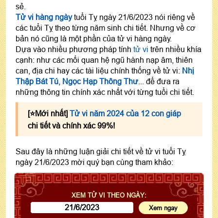
sẻ.
Tử vi hàng ngày
tuổi Tỵ ngày 21/6/2023 nói riêng về
các tuổi Tỵ theo từng năm sinh chi tiết. Nhưng về cơ
bản nó cũng là một phần của tử vi hàng ngày.
Dựa vào nhiều phương pháp tính
tử vi
trên nhiều khía
cạnh: như các mối quan hệ ngũ hành nạp âm, thiên
can, địa chi hay các tài liệu chính thống về tử vi:
Nhị
Thập Bát Tú
,
Ngọc Hạp Thông Thư
... để đưa ra
những thông tin chính xác nhất với từng tuổi chi tiết.
[⭐️Mới nhất]
Tử vi năm 2024 của 12 con giáp
chi tiết và chính xác 99%!
Sau đây là những luận giải chi tiết về tử vi tuổi Tỵ
ngày 21/6/2023 mời quý bạn cùng tham khảo:
XEM TỬ VI THEO NGÀY: