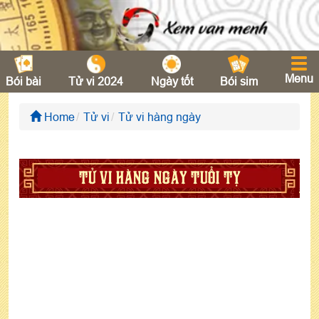
Menu
Bói bài
Tử vi 2024
Ngày tốt
Bói sim
Home
Tử vi
Tử vi hàng ngày
TỬ VI HÀNG NGÀY TUỔI TỴ