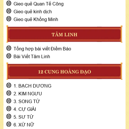
Gieo quẻ Quan Tế Công
Gieo quẻ kinh dịch
Gieo quẻ Khổng Minh
TÂM LINH
Tổng hợp bài viết Điềm Báo
Bài Viết Tâm Linh
12 CUNG HOÀNG ĐẠO
1. BẠCH DƯƠNG
2. KIM NGƯU
3. SONG TỬ
4. CỰ GIẢI
5. SƯ TỬ
6. XỬ NỮ