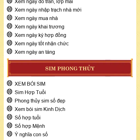
Xem ngày đổ trần, lợp mái
Xem ngày nhập trạch nhà mới
Xem ngày mua nhà
Xem ngày khai trương
Xem ngày ký hợp đồng
Xem ngày tốt nhận chức
Xem ngày an táng
SIM PHONG THỦY
XEM BÓI SIM
Sim Hợp Tuổi
Phong thủy sim số đẹp
Xem bói sim Kinh Dịch
Số hợp tuổi
Số hợp Mệnh
Ý nghĩa con số