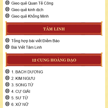
Gieo quẻ Quan Tế Công
Gieo quẻ kinh dịch
Gieo quẻ Khổng Minh
TÂM LINH
Tổng hợp bài viết Điềm Báo
Bài Viết Tâm Linh
12 CUNG HOÀNG ĐẠO
1. BẠCH DƯƠNG
2. KIM NGƯU
3. SONG TỬ
4. CỰ GIẢI
5. SƯ TỬ
6. XỬ NỮ