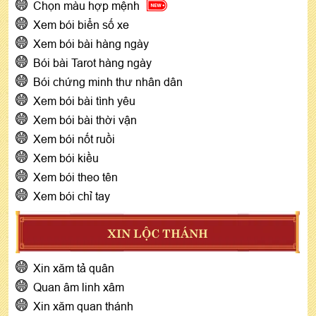
Chọn màu hợp mệnh
Xem bói biển số xe
Xem bói bài hàng ngày
Bói bài Tarot hàng ngày
Bói chứng minh thư nhân dân
Xem bói bài tình yêu
Xem bói bài thời vận
Xem bói nốt ruồi
Xem bói kiều
Xem bói theo tên
Xem bói chỉ tay
XIN LỘC THÁNH
Xin xăm tả quân
Quan âm linh xâm
Xin xăm quan thánh