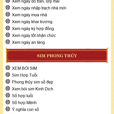
Xem ngày đổ trần, lợp mái
Xem ngày nhập trạch nhà mới
Xem ngày mua nhà
Xem ngày khai trương
Xem ngày ký hợp đồng
Xem ngày tốt nhận chức
Xem ngày an táng
SIM PHONG THỦY
XEM BÓI SIM
Sim Hợp Tuổi
Phong thủy sim số đẹp
Xem bói sim Kinh Dịch
Số hợp tuổi
Số hợp Mệnh
Ý nghĩa con số