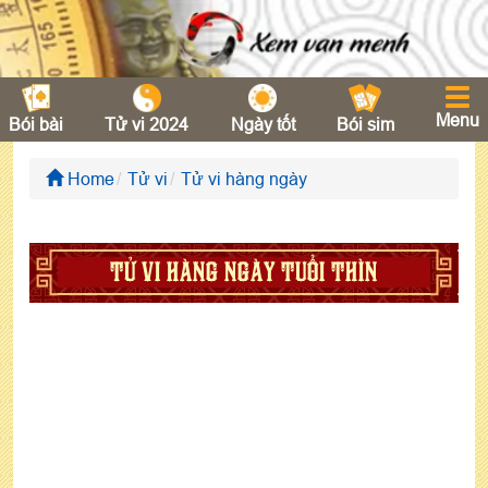
Menu
Bói bài
Tử vi 2024
Ngày tốt
Bói sim
Home
Tử vi
Tử vi hàng ngày
TỬ VI HÀNG NGÀY TUỔI THÌN