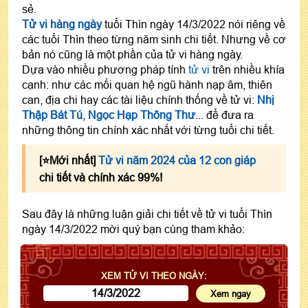
sẻ.
Tử vi hàng ngày
tuổi Thìn ngày 14/3/2022 nói riêng về
các tuổi Thìn theo từng năm sinh chi tiết. Nhưng về cơ
bản nó cũng là một phần của tử vi hàng ngày.
Dựa vào nhiều phương pháp tính
tử vi
trên nhiều khía
cạnh: như các mối quan hệ ngũ hành nạp âm, thiên
can, địa chi hay các tài liệu chính thống về tử vi:
Nhị
Thập Bát Tú
,
Ngọc Hạp Thông Thư
... để đưa ra
những thông tin chính xác nhất với từng tuổi chi tiết.
[⭐️Mới nhất]
Tử vi năm 2024 của 12 con giáp
chi tiết và chính xác 99%!
Sau đây là những luận giải chi tiết về tử vi tuổi Thìn
ngày 14/3/2022 mời quý bạn cùng tham khảo:
XEM TỬ VI THEO NGÀY: