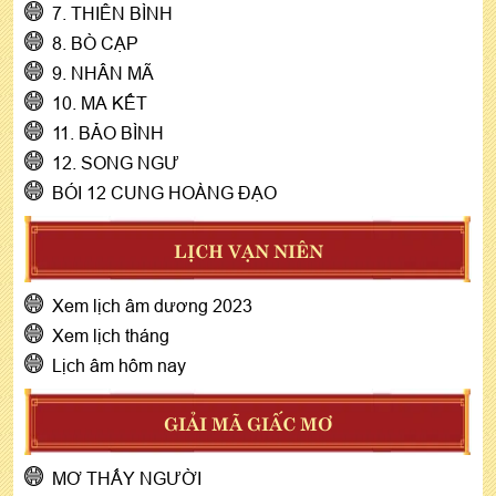
7. THIÊN BÌNH
8. BÒ CẠP
9. NHÂN MÃ
10. MA KẾT
11. BẢO BÌNH
12. SONG NGƯ
BÓI 12 CUNG HOÀNG ĐẠO
LỊCH VẠN NIÊN
Xem lịch âm dương 2023
Xem lịch tháng
Lịch âm hôm nay
GIẢI MÃ GIẤC MƠ
MƠ THẤY NGƯỜI