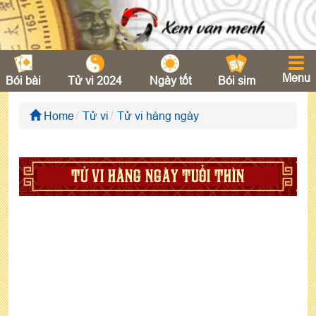
Menu
Bói bài
Tử vi 2024
Ngày tốt
Bói sim
Home
Tử vi
Tử vi hàng ngày
TỬ VI HÀNG NGÀY TUỔI THÌN