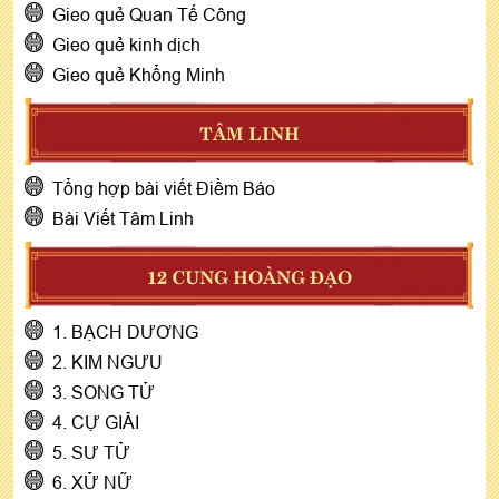
Gieo quẻ Quan Tế Công
Gieo quẻ kinh dịch
Gieo quẻ Khổng Minh
TÂM LINH
Tổng hợp bài viết Điềm Báo
Bài Viết Tâm Linh
12 CUNG HOÀNG ĐẠO
1. BẠCH DƯƠNG
2. KIM NGƯU
3. SONG TỬ
4. CỰ GIẢI
5. SƯ TỬ
6. XỬ NỮ