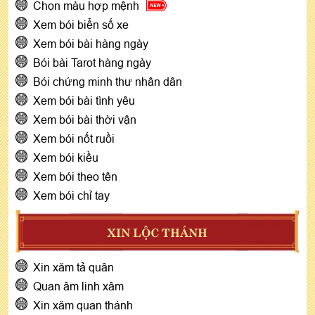
Chọn màu hợp mệnh
Xem bói biển số xe
Xem bói bài hàng ngày
Bói bài Tarot hàng ngày
Bói chứng minh thư nhân dân
Xem bói bài tình yêu
Xem bói bài thời vận
Xem bói nốt ruồi
Xem bói kiều
Xem bói theo tên
Xem bói chỉ tay
XIN LỘC THÁNH
Xin xăm tả quân
Quan âm linh xâm
Xin xăm quan thánh