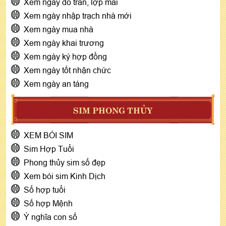
Xem ngày đổ trần, lợp mái
Xem ngày nhập trạch nhà mới
Xem ngày mua nhà
Xem ngày khai trương
Xem ngày ký hợp đồng
Xem ngày tốt nhận chức
Xem ngày an táng
SIM PHONG THỦY
XEM BÓI SIM
Sim Hợp Tuổi
Phong thủy sim số đẹp
Xem bói sim Kinh Dịch
Số hợp tuổi
Số hợp Mệnh
Ý nghĩa con số