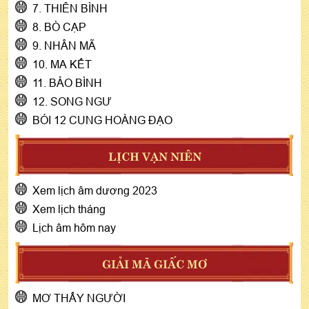
7. THIÊN BÌNH
8. BÒ CẠP
9. NHÂN MÃ
10. MA KẾT
11. BẢO BÌNH
12. SONG NGƯ
BÓI 12 CUNG HOÀNG ĐẠO
LỊCH VẠN NIÊN
Xem lịch âm dương 2023
Xem lịch tháng
Lịch âm hôm nay
GIẢI MÃ GIẤC MƠ
MƠ THẤY NGƯỜI