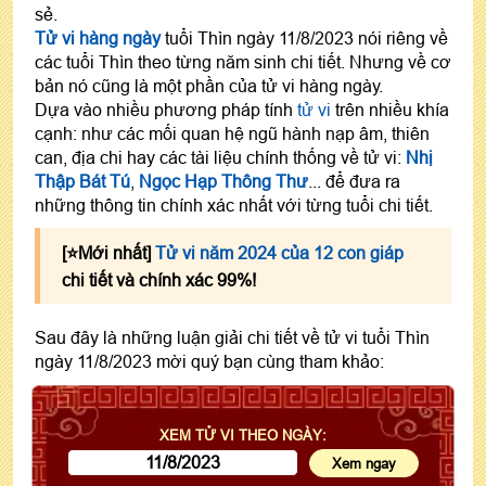
sẻ.
Tử vi hàng ngày
tuổi Thìn ngày 11/8/2023 nói riêng về
các tuổi Thìn theo từng năm sinh chi tiết. Nhưng về cơ
bản nó cũng là một phần của tử vi hàng ngày.
Dựa vào nhiều phương pháp tính
tử vi
trên nhiều khía
cạnh: như các mối quan hệ ngũ hành nạp âm, thiên
can, địa chi hay các tài liệu chính thống về tử vi:
Nhị
Thập Bát Tú
,
Ngọc Hạp Thông Thư
... để đưa ra
những thông tin chính xác nhất với từng tuổi chi tiết.
[⭐️Mới nhất]
Tử vi năm 2024 của 12 con giáp
chi tiết và chính xác 99%!
Sau đây là những luận giải chi tiết về tử vi tuổi Thìn
ngày 11/8/2023 mời quý bạn cùng tham khảo:
XEM TỬ VI THEO NGÀY: