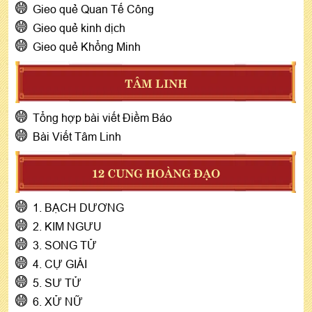
Gieo quẻ Quan Tế Công
Gieo quẻ kinh dịch
Gieo quẻ Khổng Minh
TÂM LINH
Tổng hợp bài viết Điềm Báo
Bài Viết Tâm Linh
12 CUNG HOÀNG ĐẠO
1. BẠCH DƯƠNG
2. KIM NGƯU
3. SONG TỬ
4. CỰ GIẢI
5. SƯ TỬ
6. XỬ NỮ