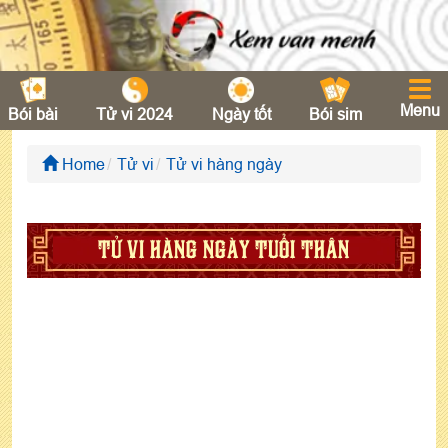
Menu
Bói bài
Tử vi 2024
Ngày tốt
Bói sim
Home
Tử vi
Tử vi hàng ngày
TỬ VI HÀNG NGÀY TUỔI THÂN