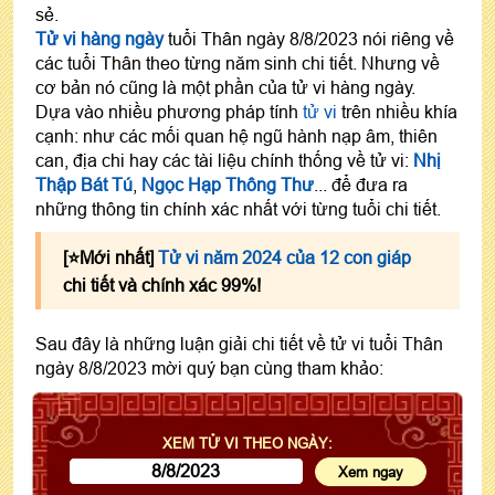
sẻ.
Tử vi hàng ngày
tuổi Thân ngày 8/8/2023 nói riêng về
các tuổi Thân theo từng năm sinh chi tiết. Nhưng về
cơ bản nó cũng là một phần của tử vi hàng ngày.
Dựa vào nhiều phương pháp tính
tử vi
trên nhiều khía
cạnh: như các mối quan hệ ngũ hành nạp âm, thiên
can, địa chi hay các tài liệu chính thống về tử vi:
Nhị
Thập Bát Tú
,
Ngọc Hạp Thông Thư
... để đưa ra
những thông tin chính xác nhất với từng tuổi chi tiết.
[⭐️Mới nhất]
Tử vi năm 2024 của 12 con giáp
chi tiết và chính xác 99%!
Sau đây là những luận giải chi tiết về tử vi tuổi Thân
ngày 8/8/2023 mời quý bạn cùng tham khảo:
XEM TỬ VI THEO NGÀY: