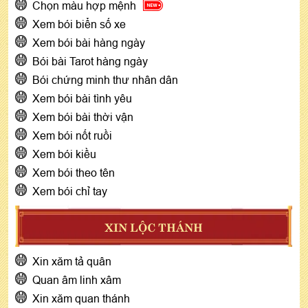
Chọn màu hợp mệnh
Xem bói biển số xe
Xem bói bài hàng ngày
Bói bài Tarot hàng ngày
Bói chứng minh thư nhân dân
Xem bói bài tình yêu
Xem bói bài thời vận
Xem bói nốt ruồi
Xem bói kiều
Xem bói theo tên
Xem bói chỉ tay
XIN LỘC THÁNH
Xin xăm tả quân
Quan âm linh xâm
Xin xăm quan thánh