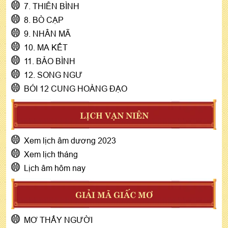
7. THIÊN BÌNH
8. BÒ CẠP
9. NHÂN MÃ
10. MA KẾT
11. BẢO BÌNH
12. SONG NGƯ
BÓI 12 CUNG HOÀNG ĐẠO
LỊCH VẠN NIÊN
Xem lịch âm dương 2023
Xem lịch tháng
Lịch âm hôm nay
GIẢI MÃ GIẤC MƠ
MƠ THẤY NGƯỜI