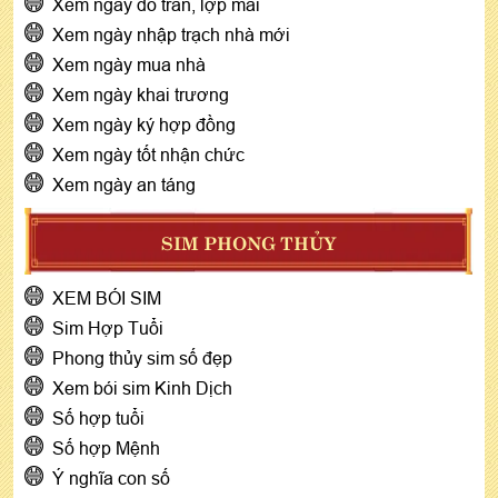
Xem ngày đổ trần, lợp mái
Xem ngày nhập trạch nhà mới
Xem ngày mua nhà
Xem ngày khai trương
Xem ngày ký hợp đồng
Xem ngày tốt nhận chức
Xem ngày an táng
SIM PHONG THỦY
XEM BÓI SIM
Sim Hợp Tuổi
Phong thủy sim số đẹp
Xem bói sim Kinh Dịch
Số hợp tuổi
Số hợp Mệnh
Ý nghĩa con số