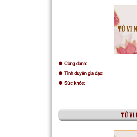
TỬ VI 
Công danh:
Tình duyên gia đạo:
Sức khỏe:
tử vi