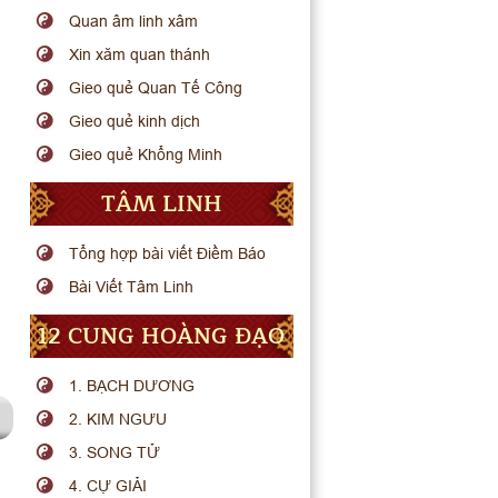
Quan âm linh xâm
Xin xăm quan thánh
Gieo quẻ Quan Tế Công
Gieo quẻ kinh dịch
Gieo quẻ Khổng Minh
TÂM LINH
Tổng hợp bài viết Điềm Báo
Bài Viết Tâm Linh
12 CUNG HOÀNG ĐẠO
1. BẠCH DƯƠNG
2. KIM NGƯU
3. SONG TỬ
4. CỰ GIẢI