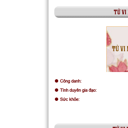
tử vi
TỬ VI
Công danh:
Tình duyên gia đạo:
Sức khỏe: