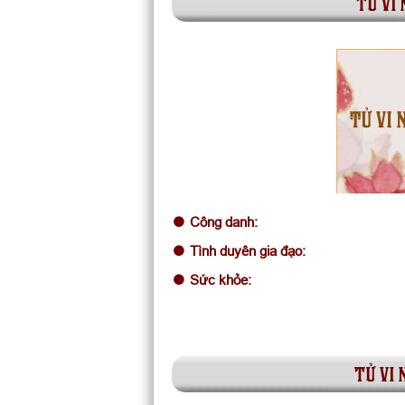
tử vi
TỬ VI 
Công danh:
Tình duyên gia đạo:
Sức khỏe:
tử vi 