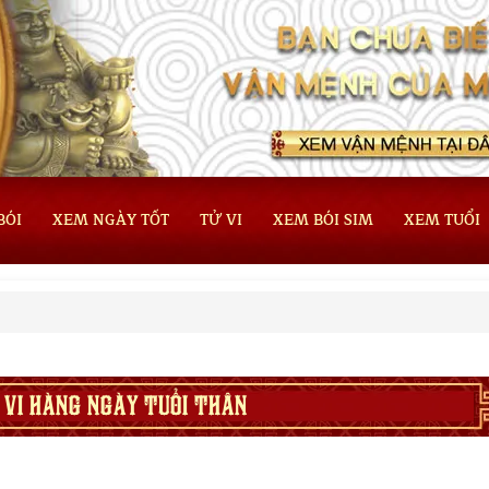
BÓI
XEM NGÀY TỐT
TỬ VI
XEM BÓI SIM
XEM TUỔI
 VI HÀNG NGÀY TUỔI THÂN