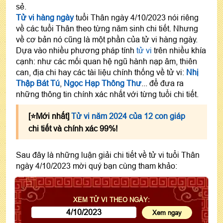
sẻ.
Tử vi hàng ngày
tuổi Thân ngày 4/10/2023 nói riêng
về các tuổi Thân theo từng năm sinh chi tiết. Nhưng
về cơ bản nó cũng là một phần của tử vi hàng ngày.
Dựa vào nhiều phương pháp tính
tử vi
trên nhiều khía
cạnh: như các mối quan hệ ngũ hành nạp âm, thiên
can, địa chi hay các tài liệu chính thống về tử vi:
Nhị
Thập Bát Tú
,
Ngọc Hạp Thông Thư
... để đưa ra
những thông tin chính xác nhất với từng tuổi chi tiết.
[⭐️Mới nhất]
Tử vi năm 2024 của 12 con giáp
chi tiết và chính xác 99%!
Sau đây là những luận giải chi tiết về tử vi tuổi Thân
ngày 4/10/2023 mời quý bạn cùng tham khảo:
XEM TỬ VI THEO NGÀY: