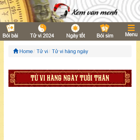
Menu
Bói bài
Tử vi 2024
Ngày tốt
Bói sim
Home
Tử vi
Tử vi hàng ngày
TỬ VI HÀNG NGÀY TUỔI THÂN