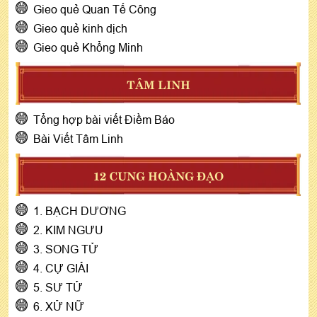
Gieo quẻ Quan Tế Công
Gieo quẻ kinh dịch
Gieo quẻ Khổng Minh
TÂM LINH
Tổng hợp bài viết Điềm Báo
Bài Viết Tâm Linh
12 CUNG HOÀNG ĐẠO
1. BẠCH DƯƠNG
2. KIM NGƯU
3. SONG TỬ
4. CỰ GIẢI
5. SƯ TỬ
6. XỬ NỮ