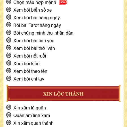
Chọn màu hợp mệnh
Xem bói biển số xe
Xem bói bài hàng ngày
Bói bài Tarot hàng ngày
Bói chứng minh thư nhân dân
Xem bói bài tình yêu
Xem bói bài thời vận
Xem bói nốt ruồi
Xem bói kiều
Xem bói theo tên
Xem bói chỉ tay
XIN LỘC THÁNH
Xin xăm tả quân
Quan âm linh xâm
Xin xăm quan thánh