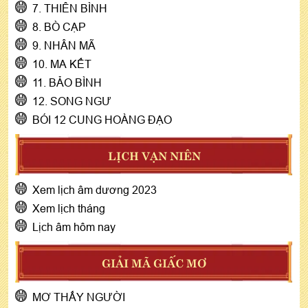
7. THIÊN BÌNH
8. BÒ CẠP
9. NHÂN MÃ
10. MA KẾT
11. BẢO BÌNH
12. SONG NGƯ
BÓI 12 CUNG HOÀNG ĐẠO
LỊCH VẠN NIÊN
Xem lịch âm dương 2023
Xem lịch tháng
Lịch âm hôm nay
GIẢI MÃ GIẤC MƠ
MƠ THẤY NGƯỜI