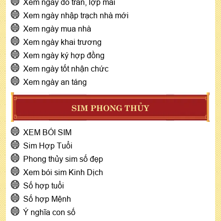
Xem ngày đổ trần, lợp mái
Xem ngày nhập trạch nhà mới
Xem ngày mua nhà
Xem ngày khai trương
Xem ngày ký hợp đồng
Xem ngày tốt nhận chức
Xem ngày an táng
SIM PHONG THỦY
XEM BÓI SIM
Sim Hợp Tuổi
Phong thủy sim số đẹp
Xem bói sim Kinh Dịch
Số hợp tuổi
Số hợp Mệnh
Ý nghĩa con số