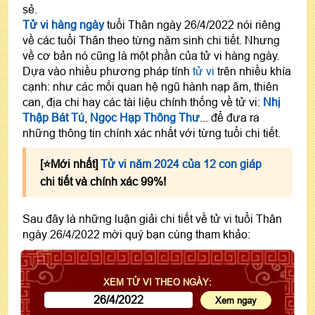
sẻ.
Tử vi hàng ngày
tuổi Thân ngày 26/4/2022 nói riêng
về các tuổi Thân theo từng năm sinh chi tiết. Nhưng
về cơ bản nó cũng là một phần của tử vi hàng ngày.
Dựa vào nhiều phương pháp tính
tử vi
trên nhiều khía
cạnh: như các mối quan hệ ngũ hành nạp âm, thiên
can, địa chi hay các tài liệu chính thống về tử vi:
Nhị
Thập Bát Tú
,
Ngọc Hạp Thông Thư
... để đưa ra
những thông tin chính xác nhất với từng tuổi chi tiết.
[⭐️Mới nhất]
Tử vi năm 2024 của 12 con giáp
chi tiết và chính xác 99%!
Sau đây là những luận giải chi tiết về tử vi tuổi Thân
ngày 26/4/2022 mời quý bạn cùng tham khảo:
XEM TỬ VI THEO NGÀY: