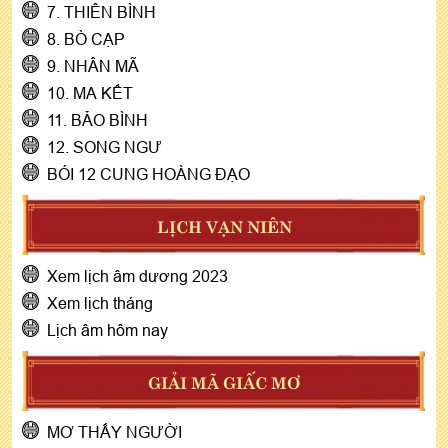
7. THIÊN BÌNH
8. BÒ CẠP
9. NHÂN MÃ
10. MA KẾT
11. BẢO BÌNH
12. SONG NGƯ
BÓI 12 CUNG HOÀNG ĐẠO
LỊCH VẠN NIÊN
Xem lịch âm dương 2023
Xem lịch tháng
Lịch âm hôm nay
GIẢI MÃ GIẤC MƠ
MƠ THẤY NGƯỜI