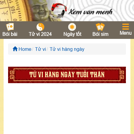
Menu
Bói bài
Tử vi 2024
Ngày tốt
Bói sim
Home
Tử vi
Tử vi hàng ngày
TỬ VI HÀNG NGÀY TUỔI THÂN