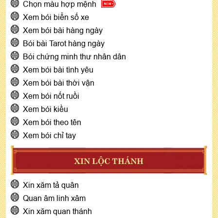
Chọn màu hợp mệnh
Xem bói biển số xe
Xem bói bài hàng ngày
Bói bài Tarot hàng ngày
Bói chứng minh thư nhân dân
Xem bói bài tình yêu
Xem bói bài thời vận
Xem bói nốt ruồi
Xem bói kiều
Xem bói theo tên
Xem bói chỉ tay
XIN LỘC THÁNH
Xin xăm tả quân
Quan âm linh xâm
Xin xăm quan thánh