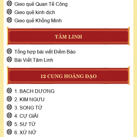
Gieo quẻ Quan Tế Công
Gieo quẻ kinh dịch
Gieo quẻ Khổng Minh
TÂM LINH
Tổng hợp bài viết Điềm Báo
Bài Viết Tâm Linh
12 CUNG HOÀNG ĐẠO
1. BẠCH DƯƠNG
2. KIM NGƯU
3. SONG TỬ
4. CỰ GIẢI
5. SƯ TỬ
6. XỬ NỮ