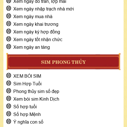
Xem ngày đổ trần, lợp mái
Xem ngày nhập trạch nhà mới
Xem ngày mua nhà
Xem ngày khai trương
Xem ngày ký hợp đồng
Xem ngày tốt nhận chức
Xem ngày an táng
SIM PHONG THỦY
XEM BÓI SIM
Sim Hợp Tuổi
Phong thủy sim số đẹp
Xem bói sim Kinh Dịch
Số hợp tuổi
Số hợp Mệnh
Ý nghĩa con số