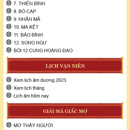
7. THIÊN BÌNH
8. BÒ CẠP
9. NHÂN MÃ
10. MA KẾT
11. BẢO BÌNH
12. SONG NGƯ
BÓI 12 CUNG HOÀNG ĐẠO
LỊCH VẠN NIÊN
Xem lịch âm dương 2023
Xem lịch tháng
Lịch âm hôm nay
GIẢI MÃ GIẤC MƠ
MƠ THẤY NGƯỜI