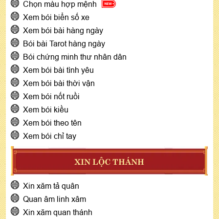
Chọn màu hợp mệnh
Xem bói biển số xe
Xem bói bài hàng ngày
Bói bài Tarot hàng ngày
Bói chứng minh thư nhân dân
Xem bói bài tình yêu
Xem bói bài thời vận
Xem bói nốt ruồi
Xem bói kiều
Xem bói theo tên
Xem bói chỉ tay
XIN LỘC THÁNH
Xin xăm tả quân
Quan âm linh xâm
Xin xăm quan thánh