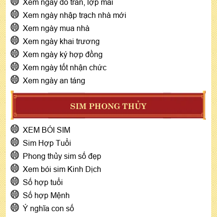
Xem ngày đổ trần, lợp mái
Xem ngày nhập trạch nhà mới
Xem ngày mua nhà
Xem ngày khai trương
Xem ngày ký hợp đồng
Xem ngày tốt nhận chức
Xem ngày an táng
SIM PHONG THỦY
XEM BÓI SIM
Sim Hợp Tuổi
Phong thủy sim số đẹp
Xem bói sim Kinh Dịch
Số hợp tuổi
Số hợp Mệnh
Ý nghĩa con số