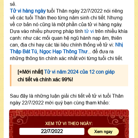
sẻ.
Tử vi hàng ngày
tuổi Thân ngày 22/7/2022 nói riêng
về các tuổi Thân theo từng năm sinh chi tiết. Nhưng
về cơ bản nó cũng là một phần của tử vi hàng ngày.
Dựa vào nhiều phương pháp tính
tử vi
trên nhiều khía
cạnh: như các mối quan hệ ngũ hành nạp âm, thiên
can, địa chi hay các tài liệu chính thống về tử vi:
Nhị
Thập Bát Tú
,
Ngọc Hạp Thông Thư
... để đưa ra
những thông tin chính xác nhất với từng tuổi chi tiết.
[⭐️Mới nhất]
Tử vi năm 2024 của 12 con giáp
chi tiết và chính xác 99%!
Sau đây là những luận giải chi tiết về tử vi tuổi Thân
ngày 22/7/2022 mời quý bạn cùng tham khảo:
XEM TỬ VI THEO NGÀY: