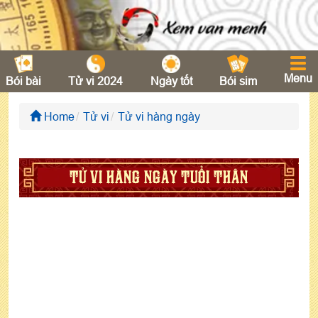
Menu
Bói bài
Tử vi 2024
Ngày tốt
Bói sim
Home
Tử vi
Tử vi hàng ngày
TỬ VI HÀNG NGÀY TUỔI THÂN