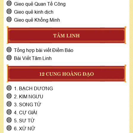
Gieo quẻ Quan Tế Công
Gieo quẻ kinh dịch
Gieo quẻ Khổng Minh
TÂM LINH
Tổng hợp bài viết Điềm Báo
Bài Viết Tâm Linh
12 CUNG HOÀNG ĐẠO
1. BẠCH DƯƠNG
2. KIM NGƯU
3. SONG TỬ
4. CỰ GIẢI
5. SƯ TỬ
6. XỬ NỮ