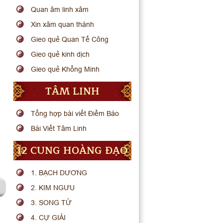
Quan âm linh xâm
Xin xăm quan thánh
Gieo quẻ Quan Tế Công
Gieo quẻ kinh dịch
Gieo quẻ Khổng Minh
TÂM LINH
Tổng hợp bài viết Điềm Báo
Bài Viết Tâm Linh
12 CUNG HOÀNG ĐẠO
1. BẠCH DƯƠNG
2. KIM NGƯU
3. SONG TỬ
4. CỰ GIẢI