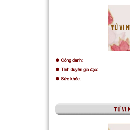
TỬ VI 
Công danh:
Tình duyên gia đạo:
Sức khỏe:
tử vi 