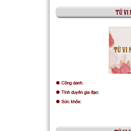
tử vi
TỬ VI 
Công danh:
Tình duyên gia đạo:
Sức khỏe: