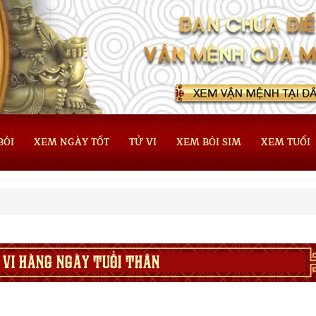
BÓI
XEM NGÀY TỐT
TỬ VI
XEM BÓI SIM
XEM TUỔI
 VI HÀNG NGÀY TUỔI THÂN