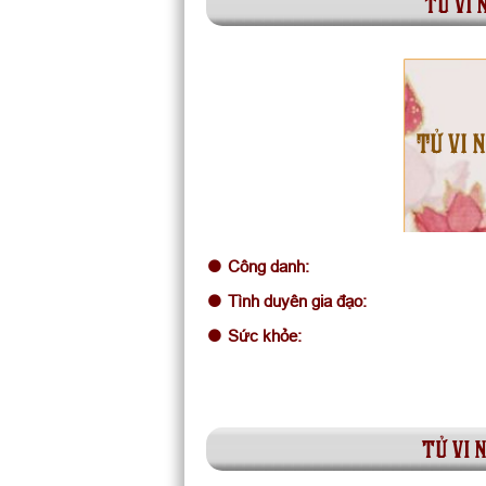
tử vi 
TỬ VI 
Công danh:
Tình duyên gia đạo:
Sức khỏe:
tử vi 