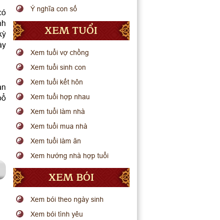
Ý nghĩa con số
có
nh
XEM TUỔI
kỳ
ày
Xem tuổi vợ chồng
Xem tuổi sinh con
Xem tuổi kết hôn
an
Xem tuổi hợp nhau
bổ
Xem tuổi làm nhà
Xem tuổi mua nhà
Xem tuổi làm ăn
Xem hướng nhà hợp tuổi
XEM BÓI
Xem bói theo ngày sinh
Xem bói tình yêu