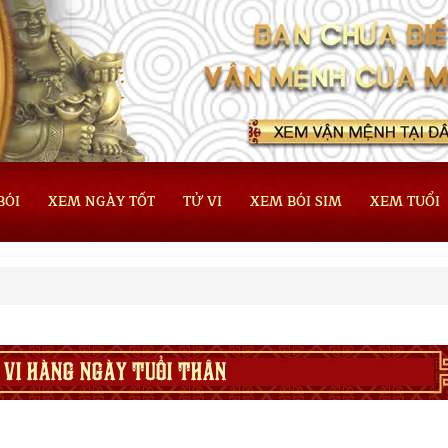
BÓI
XEM NGÀY TỐT
TỬ VI
XEM BÓI SIM
XEM TUỔI
 VI HÀNG NGÀY TUỔI THÂN