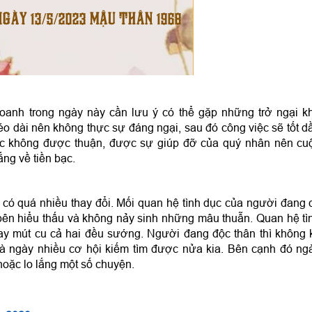
NGÀY 13/5/2023 MẬU THÂN 1968
oanh trong ngày này cần lưu ý có thể gặp những trở ngại k
 dài nên không thực sự đáng ngại, sau đó công việc sẽ tốt d
ạc không được thuận, được sự giúp đỡ của quý nhân nên cu
ắng về tiền bạc.
có quá nhiều thay đổi. Mối quan hệ tình dục của người đang 
bên hiểu thấu và không nảy sinh những mâu thuẫn. Quan hệ tì
ay mút cu cả hai đều sướng. Người đang độc thân thì không 
là ngày nhiều cơ hội kiếm tìm được nửa kia. Bên cạnh đó ng
hoặc lo lắng một số chuyện.