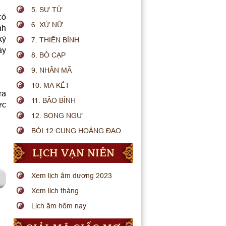
5. SƯ TỬ
có
6. XỬ NỮ
nh
kỳ
7. THIÊN BÌNH
ày
8. BÒ CẠP
9. NHÂN MÃ
10. MA KẾT
ra
11. BẢO BÌNH
ức
12. SONG NGƯ
BÓI 12 CUNG HOÀNG ĐẠO
LỊCH VẠN NIÊN
Xem lịch âm dương 2023
Xem lịch tháng
Lịch âm hôm nay