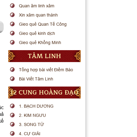
Quan âm linh xâm
Xin xăm quan thánh
Gieo quẻ Quan Tế Công
Gieo quẻ kinh dịch
Gieo quẻ Khổng Minh
TÂM LINH
Tổng hợp bài viết Điềm Báo
Bài Viết Tâm Linh
12 CUNG HOÀNG ĐẠO
1. BẠCH DƯƠNG
úc
uả
2. KIM NGƯU
kế
3. SONG TỬ
4. CỰ GIẢI