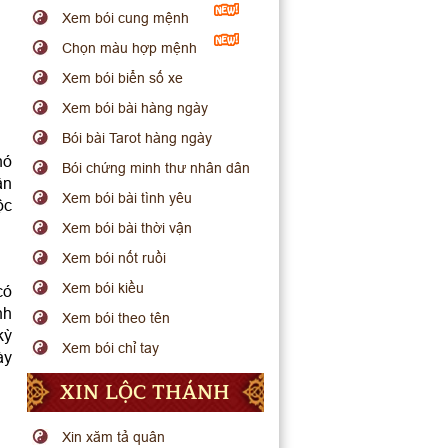
Xem bói cung mệnh
Chọn màu hợp mệnh
Xem bói biển số xe
Xem bói bài hàng ngày
Bói bài Tarot hàng ngày
hó
Bói chứng minh thư nhân dân
ần
Xem bói bài tình yêu
ộc
Xem bói bài thời vận
Xem bói nốt ruồi
Xem bói kiều
có
nh
Xem bói theo tên
kỳ
Xem bói chỉ tay
ày
XIN LỘC THÁNH
Xin xăm tả quân