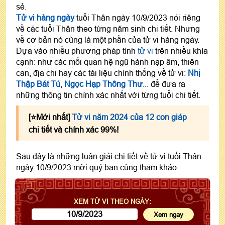
sẻ.
Tử vi hàng ngày
tuổi Thân ngày 10/9/2023 nói riêng
về các tuổi Thân theo từng năm sinh chi tiết. Nhưng
về cơ bản nó cũng là một phần của tử vi hàng ngày.
Dựa vào nhiều phương pháp tính
tử vi
trên nhiều khía
cạnh: như các mối quan hệ ngũ hành nạp âm, thiên
can, địa chi hay các tài liệu chính thống về tử vi:
Nhị
Thập Bát Tú
,
Ngọc Hạp Thông Thư
... để đưa ra
những thông tin chính xác nhất với từng tuổi chi tiết.
[⭐️Mới nhất]
Tử vi năm 2024 của 12 con giáp
chi tiết và chính xác 99%!
Sau đây là những luận giải chi tiết về tử vi tuổi Thân
ngày 10/9/2023 mời quý bạn cùng tham khảo:
XEM TỬ VI THEO NGÀY: