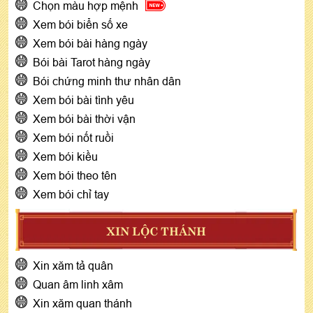
Chọn màu hợp mệnh
Xem bói biển số xe
Xem bói bài hàng ngày
Bói bài Tarot hàng ngày
Bói chứng minh thư nhân dân
Xem bói bài tình yêu
Xem bói bài thời vận
Xem bói nốt ruồi
Xem bói kiều
Xem bói theo tên
Xem bói chỉ tay
XIN LỘC THÁNH
Xin xăm tả quân
Quan âm linh xâm
Xin xăm quan thánh