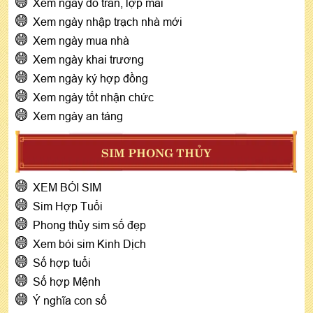
Xem ngày đổ trần, lợp mái
Xem ngày nhập trạch nhà mới
Xem ngày mua nhà
Xem ngày khai trương
Xem ngày ký hợp đồng
Xem ngày tốt nhận chức
Xem ngày an táng
SIM PHONG THỦY
XEM BÓI SIM
Sim Hợp Tuổi
Phong thủy sim số đẹp
Xem bói sim Kinh Dịch
Số hợp tuổi
Số hợp Mệnh
Ý nghĩa con số