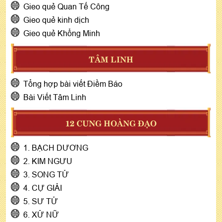
Gieo quẻ Quan Tế Công
Gieo quẻ kinh dịch
Gieo quẻ Khổng Minh
TÂM LINH
Tổng hợp bài viết Điềm Báo
Bài Viết Tâm Linh
12 CUNG HOÀNG ĐẠO
1. BẠCH DƯƠNG
2. KIM NGƯU
3. SONG TỬ
4. CỰ GIẢI
5. SƯ TỬ
6. XỬ NỮ