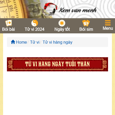
Menu
Bói bài
Tử vi 2024
Ngày tốt
Bói sim
Home
Tử vi
Tử vi hàng ngày
TỬ VI HÀNG NGÀY TUỔI THÂN