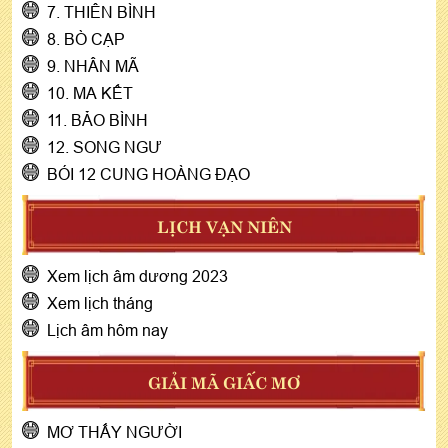
7. THIÊN BÌNH
8. BÒ CẠP
9. NHÂN MÃ
10. MA KẾT
11. BẢO BÌNH
12. SONG NGƯ
BÓI 12 CUNG HOÀNG ĐẠO
LỊCH VẠN NIÊN
Xem lịch âm dương 2023
Xem lịch tháng
Lịch âm hôm nay
GIẢI MÃ GIẤC MƠ
MƠ THẤY NGƯỜI