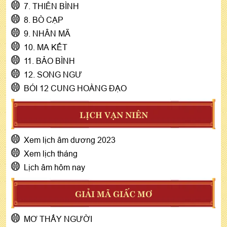
7. THIÊN BÌNH
8. BÒ CẠP
9. NHÂN MÃ
10. MA KẾT
11. BẢO BÌNH
12. SONG NGƯ
BÓI 12 CUNG HOÀNG ĐẠO
LỊCH VẠN NIÊN
Xem lịch âm dương 2023
Xem lịch tháng
Lịch âm hôm nay
GIẢI MÃ GIẤC MƠ
MƠ THẤY NGƯỜI