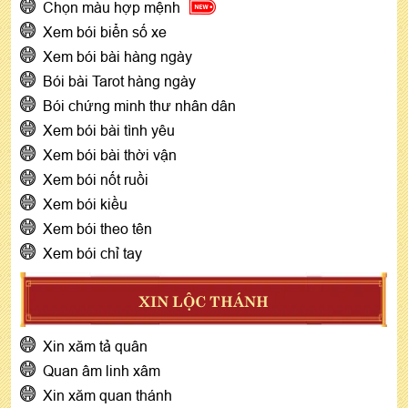
Chọn màu hợp mệnh
Xem bói biển số xe
Xem bói bài hàng ngày
Bói bài Tarot hàng ngày
Bói chứng minh thư nhân dân
Xem bói bài tình yêu
Xem bói bài thời vận
Xem bói nốt ruồi
Xem bói kiều
Xem bói theo tên
Xem bói chỉ tay
XIN LỘC THÁNH
Xin xăm tả quân
Quan âm linh xâm
Xin xăm quan thánh