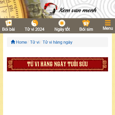
Menu
Bói bài
Tử vi 2024
Ngày tốt
Bói sim
Home
Tử vi
Tử vi hàng ngày
TỬ VI HÀNG NGÀY TUỔI SỬU