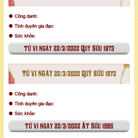
Công danh:
Tình duyên gia đạo:
Sức khỏe:
tử vi ngày 22/3/2022 Quý Sửu 1973
TỬ VI NGÀY 22/3/2022 QUÝ SỬU 1973
Công danh:
Tình duyên gia đạo:
Sức khỏe:
tử vi ngày 22/3/2022 Ất Sửu 1985