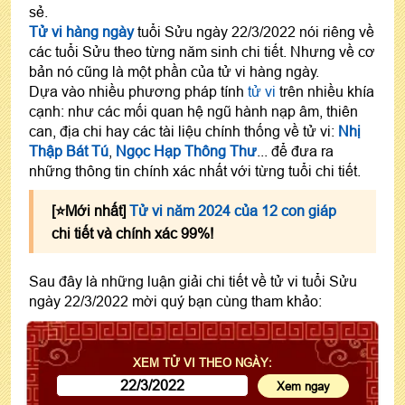
sẻ.
Tử vi hàng ngày
tuổi Sửu ngày 22/3/2022 nói riêng về
các tuổi Sửu theo từng năm sinh chi tiết. Nhưng về cơ
bản nó cũng là một phần của tử vi hàng ngày.
Dựa vào nhiều phương pháp tính
tử vi
trên nhiều khía
cạnh: như các mối quan hệ ngũ hành nạp âm, thiên
can, địa chi hay các tài liệu chính thống về tử vi:
Nhị
Thập Bát Tú
,
Ngọc Hạp Thông Thư
... để đưa ra
những thông tin chính xác nhất với từng tuổi chi tiết.
[⭐️Mới nhất]
Tử vi năm 2024 của 12 con giáp
chi tiết và chính xác 99%!
Sau đây là những luận giải chi tiết về tử vi tuổi Sửu
ngày 22/3/2022 mời quý bạn cùng tham khảo:
XEM TỬ VI THEO NGÀY: