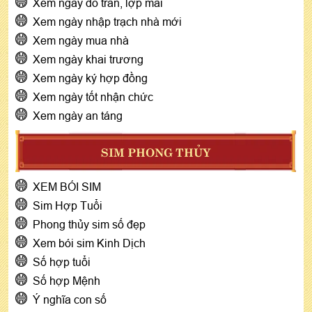
Xem ngày đổ trần, lợp mái
Xem ngày nhập trạch nhà mới
Xem ngày mua nhà
Xem ngày khai trương
Xem ngày ký hợp đồng
Xem ngày tốt nhận chức
Xem ngày an táng
SIM PHONG THỦY
XEM BÓI SIM
Sim Hợp Tuổi
Phong thủy sim số đẹp
Xem bói sim Kinh Dịch
Số hợp tuổi
Số hợp Mệnh
Ý nghĩa con số