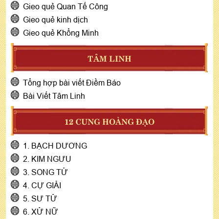
Gieo quẻ Quan Tế Công
Gieo quẻ kinh dịch
Gieo quẻ Khổng Minh
TÂM LINH
Tổng hợp bài viết Điềm Báo
Bài Viết Tâm Linh
12 CUNG HOÀNG ĐẠO
1. BẠCH DƯƠNG
2. KIM NGƯU
3. SONG TỬ
4. CỰ GIẢI
5. SƯ TỬ
6. XỬ NỮ