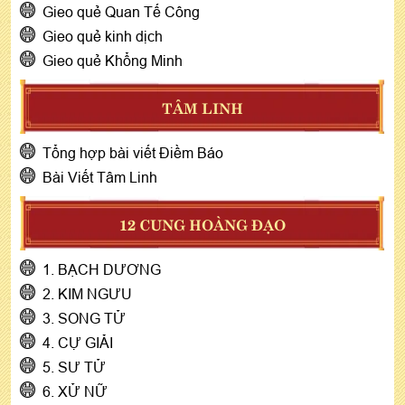
Gieo quẻ Quan Tế Công
Gieo quẻ kinh dịch
Gieo quẻ Khổng Minh
TÂM LINH
Tổng hợp bài viết Điềm Báo
Bài Viết Tâm Linh
12 CUNG HOÀNG ĐẠO
1. BẠCH DƯƠNG
2. KIM NGƯU
3. SONG TỬ
4. CỰ GIẢI
5. SƯ TỬ
6. XỬ NỮ