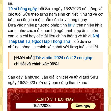
sẻ.
Tử vi hàng ngày
tuổi Sửu ngày 16/2/2023 nói riêng về
các tuổi Sửu theo từng năm sinh chi tiết. Nhưng về cơ
bản nó cũng là một phần của tử vi hàng ngày.
Dựa vào nhiều phương pháp tính
tử vi
trên nhiều khía
cạnh: như các mối quan hệ ngũ hành nạp âm, thiên
can, địa chi hay các tài liệu chính thống về tử vi:
Nhị
Thập Bát Tú
,
Ngọc Hạp Thông Thư
... để đưa ra
những thông tin chính xác nhất với từng tuổi chi tiết.
[⭐️Mới nhất]
Tử vi năm 2024 của 12 con giáp
chi tiết và chính xác 99%!
Sau đây là những luận giải chi tiết về tử vi tuổi Sửu
ngày 16/2/2023 mời quý bạn cùng tham khảo:
XEM TỬ VI THEO NGÀY: