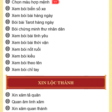
Chọn màu hợp mệnh
Xem bói biển số xe
Xem bói bài hàng ngày
Bói bài Tarot hàng ngày
Bói chứng minh thư nhân dân
Xem bói bài tình yêu
Xem bói bài thời vận
Xem bói nốt ruồi
Xem bói kiều
Xem bói theo tên
Xem bói chỉ tay
XIN LỘC THÁNH
Xin xăm tả quân
Quan âm linh xâm
Xin xăm quan thánh