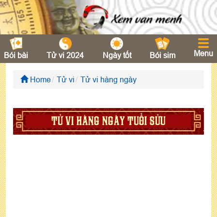
Menu
Bói bài
Tử vi 2024
Ngày tốt
Bói sim
Home
Tử vi
Tử vi hàng ngày
TỬ VI HÀNG NGÀY TUỔI SỬU