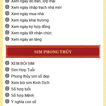
Xem ngày đổ trần, lợp mái
Xem ngày nhập trạch nhà mới
Xem ngày mua nhà
Xem ngày khai trương
Xem ngày ký hợp đồng
Xem ngày tốt nhận chức
Xem ngày an táng
SIM PHONG THỦY
XEM BÓI SIM
Sim Hợp Tuổi
Phong thủy sim số đẹp
Xem bói sim Kinh Dịch
Số hợp tuổi
Số hợp Mệnh
Ý nghĩa con số