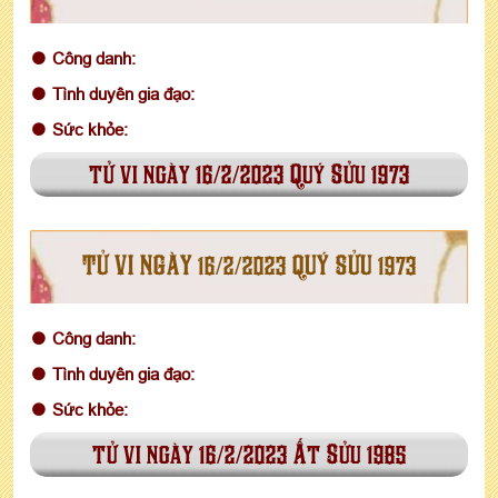
Công danh:
Tình duyên gia đạo:
Sức khỏe:
tử vi ngày 16/2/2023 Quý Sửu 1973
TỬ VI NGÀY 16/2/2023 QUÝ SỬU 1973
Công danh:
Tình duyên gia đạo:
Sức khỏe:
tử vi ngày 16/2/2023 Ất Sửu 1985