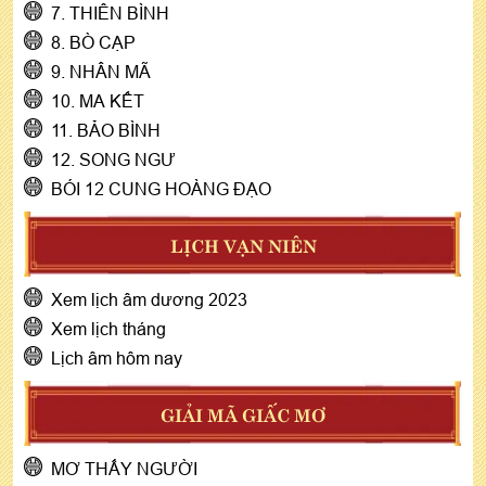
7. THIÊN BÌNH
8. BÒ CẠP
9. NHÂN MÃ
10. MA KẾT
11. BẢO BÌNH
12. SONG NGƯ
BÓI 12 CUNG HOÀNG ĐẠO
LỊCH VẠN NIÊN
Xem lịch âm dương 2023
Xem lịch tháng
Lịch âm hôm nay
GIẢI MÃ GIẤC MƠ
MƠ THẤY NGƯỜI