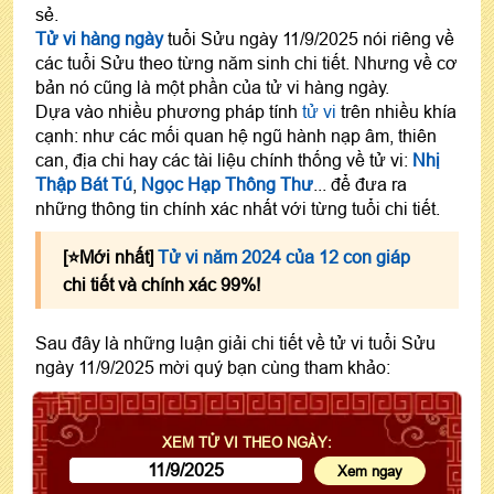
sẻ.
Tử vi hàng ngày
tuổi Sửu ngày 11/9/2025 nói riêng về
các tuổi Sửu theo từng năm sinh chi tiết. Nhưng về cơ
bản nó cũng là một phần của tử vi hàng ngày.
Dựa vào nhiều phương pháp tính
tử vi
trên nhiều khía
cạnh: như các mối quan hệ ngũ hành nạp âm, thiên
can, địa chi hay các tài liệu chính thống về tử vi:
Nhị
Thập Bát Tú
,
Ngọc Hạp Thông Thư
... để đưa ra
những thông tin chính xác nhất với từng tuổi chi tiết.
[⭐️Mới nhất]
Tử vi năm 2024 của 12 con giáp
chi tiết và chính xác 99%!
Sau đây là những luận giải chi tiết về tử vi tuổi Sửu
ngày 11/9/2025 mời quý bạn cùng tham khảo:
XEM TỬ VI THEO NGÀY: