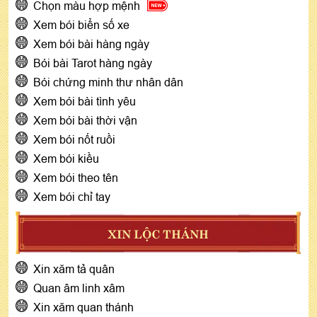
Chọn màu hợp mệnh
Xem bói biển số xe
Xem bói bài hàng ngày
Bói bài Tarot hàng ngày
Bói chứng minh thư nhân dân
Xem bói bài tình yêu
Xem bói bài thời vận
Xem bói nốt ruồi
Xem bói kiều
Xem bói theo tên
Xem bói chỉ tay
XIN LỘC THÁNH
Xin xăm tả quân
Quan âm linh xâm
Xin xăm quan thánh