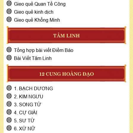
Gieo quẻ Quan Tế Công
Gieo quẻ kinh dịch
Gieo quẻ Khổng Minh
TÂM LINH
Tổng hợp bài viết Điềm Báo
Bài Viết Tâm Linh
12 CUNG HOÀNG ĐẠO
1. BẠCH DƯƠNG
2. KIM NGƯU
3. SONG TỬ
4. CỰ GIẢI
5. SƯ TỬ
6. XỬ NỮ