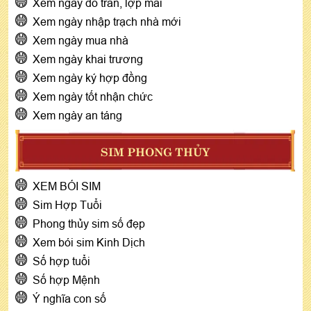
Xem ngày đổ trần, lợp mái
Xem ngày nhập trạch nhà mới
Xem ngày mua nhà
Xem ngày khai trương
Xem ngày ký hợp đồng
Xem ngày tốt nhận chức
Xem ngày an táng
SIM PHONG THỦY
XEM BÓI SIM
Sim Hợp Tuổi
Phong thủy sim số đẹp
Xem bói sim Kinh Dịch
Số hợp tuổi
Số hợp Mệnh
Ý nghĩa con số