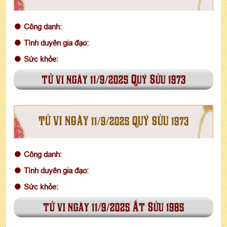
Công danh:
Tình duyên gia đạo:
Sức khỏe:
tử vi ngày 11/9/2025 Quý Sửu 1973
TỬ VI NGÀY 11/9/2025 QUÝ SỬU 1973
Công danh:
Tình duyên gia đạo:
Sức khỏe:
tử vi ngày 11/9/2025 Ất Sửu 1985