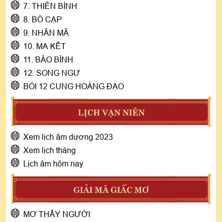
7. THIÊN BÌNH
8. BÒ CẠP
9. NHÂN MÃ
10. MA KẾT
11. BẢO BÌNH
12. SONG NGƯ
BÓI 12 CUNG HOÀNG ĐẠO
LỊCH VẠN NIÊN
Xem lịch âm dương 2023
Xem lịch tháng
Lịch âm hôm nay
GIẢI MÃ GIẤC MƠ
MƠ THẤY NGƯỜI