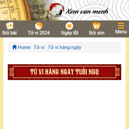
Menu
Bói bài
Tử vi 2024
Ngày tốt
Bói sim
Home
Tử vi
Tử vi hàng ngày
TỬ VI HÀNG NGÀY TUỔI NGỌ