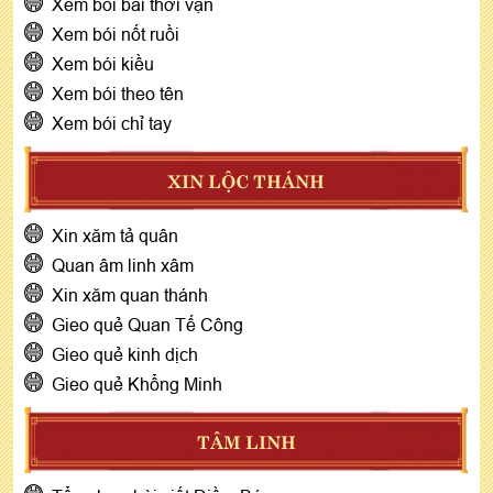
Xem bói bài thời vận
Xem bói nốt ruồi
Xem bói kiều
Xem bói theo tên
Xem bói chỉ tay
XIN LỘC THÁNH
Xin xăm tả quân
Quan âm linh xâm
Xin xăm quan thánh
Gieo quẻ Quan Tế Công
Gieo quẻ kinh dịch
Gieo quẻ Khổng Minh
TÂM LINH