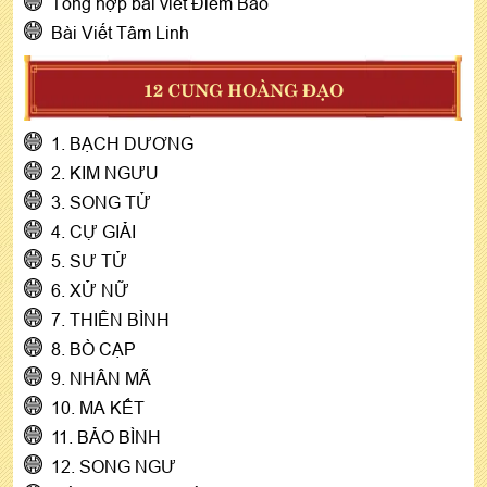
Tổng hợp bài viết Điềm Báo
Bài Viết Tâm Linh
12 CUNG HOÀNG ĐẠO
1. BẠCH DƯƠNG
2. KIM NGƯU
3. SONG TỬ
4. CỰ GIẢI
5. SƯ TỬ
6. XỬ NỮ
7. THIÊN BÌNH
8. BÒ CẠP
9. NHÂN MÃ
10. MA KẾT
11. BẢO BÌNH
12. SONG NGƯ