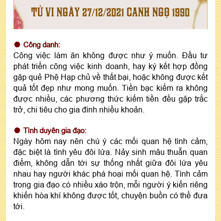
TỬ VI NGÀY 27/12/2021 CANH NGỌ 1990
Công danh:
Công việc làm ăn không được như ý muốn. Đầu tư
phát triển công việc kinh doanh, hay ký kết hợp đồng
gặp quẻ Phệ Hạp chủ về thất bại, hoặc không được kết
quả tốt đẹp như mong muốn. Tiền bạc kiếm ra không
được nhiều, các phương thức kiếm tiền đều gặp trắc
trở, chi tiêu cho gia đình nhiều khoản.
Tình duyên gia đạo:
Ngày hôm nay nên chú ý các mối quan hệ tình cảm,
đặc biệt là tình yêu đôi lứa. Nảy sinh mâu thuẫn quan
điểm, không dẫn tới sự thống nhất giữa đôi lứa yêu
nhau hay người khác phá hoại mối quan hệ. Tình cảm
trong gia đạo có nhiều xáo trộn, mỗi người ý kiến riêng
khiến hòa khí không được tốt, chuyện buồn có thể đưa
tới.