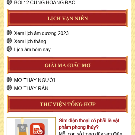
BÓI 12 CUNG HOÀNG ĐẠO
LỊCH VẠN NIÊN
Xem lịch âm dương 2023
Xem lịch tháng
Lịch âm hôm nay
GIẢI MÃ GIẤC MƠ
MƠ THẤY NGƯỜI
MƠ THẤY RẮN
THƯ VIỆN TỔNG HỢP
Sim điện thoại có phải là vật
phẩm phong thủy?
Mỗi con số trong dãy sim điện