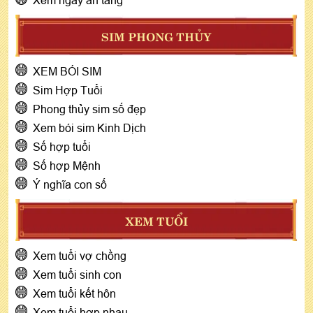
SIM PHONG THỦY
XEM BÓI SIM
Sim Hợp Tuổi
Phong thủy sim số đẹp
Xem bói sim Kinh Dịch
Số hợp tuổi
Số hợp Mệnh
Ý nghĩa con số
XEM TUỔI
Xem tuổi vợ chồng
Xem tuổi sinh con
Xem tuổi kết hôn
Xem tuổi hợp nhau