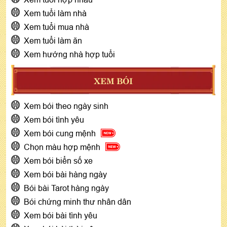
Xem tuổi làm nhà
Xem tuổi mua nhà
Xem tuổi làm ăn
Xem hướng nhà hợp tuổi
XEM BÓI
Xem bói theo ngày sinh
Xem bói tình yêu
Xem bói cung mệnh
Chọn màu hợp mệnh
Xem bói biển số xe
Xem bói bài hàng ngày
Bói bài Tarot hàng ngày
Bói chứng minh thư nhân dân
Xem bói bài tình yêu