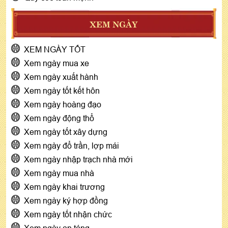
XEM NGÀY
XEM NGÀY TỐT
Xem ngày mua xe
Xem ngày xuất hành
Xem ngày tốt kết hôn
Xem ngày hoàng đạo
Xem ngày động thổ
Xem ngày tốt xây dựng
Xem ngày đổ trần, lợp mái
Xem ngày nhập trạch nhà mới
Xem ngày mua nhà
Xem ngày khai trương
Xem ngày ký hợp đồng
Xem ngày tốt nhận chức
Xem ngày an táng