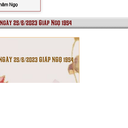
 Nhâm Ngọ
 ngày 25/6/2023 Giáp Ngọ 1954
NGÀY 25/6/2023 GIÁP NGỌ 1954