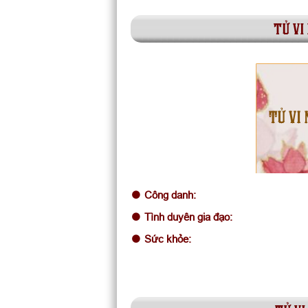
tử vi
TỬ VI 
Công danh:
Tình duyên gia đạo:
Sức khỏe: