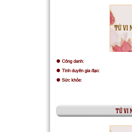
TỬ VI 
Công danh:
Tình duyên gia đạo:
Sức khỏe:
tử vi 