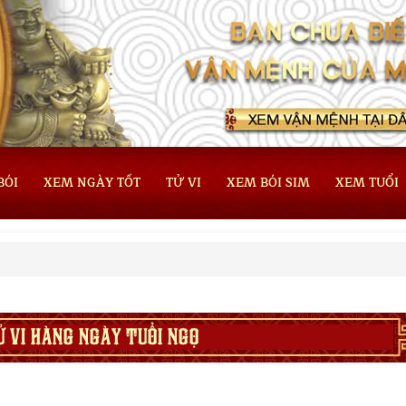
BÓI
XEM NGÀY TỐT
TỬ VI
XEM BÓI SIM
XEM TUỔI
Ử VI HÀNG NGÀY TUỔI NGỌ