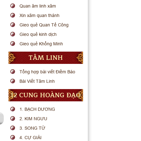
Quan âm linh xâm
Xin xăm quan thánh
Gieo quẻ Quan Tế Công
Gieo quẻ kinh dịch
Gieo quẻ Khổng Minh
TÂM LINH
Tổng hợp bài viết Điềm Báo
Bài Viết Tâm Linh
12 CUNG HOÀNG ĐẠO
1. BẠCH DƯƠNG
2. KIM NGƯU
3. SONG TỬ
4. CỰ GIẢI