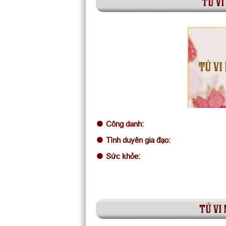
tử vi
TỬ VI
Công danh:
Tình duyên gia đạo:
Sức khỏe:
tử vi