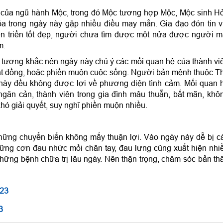
 của ngũ hành Mộc, trong đó Mộc tương hợp Mộc, Mộc sinh H
 trong ngày này gặp nhiều điều may mắn. Gia đạo đón tin v
iến triển tốt đẹp, người chưa tìm được một nửa được người m
m.
ương khắc nên ngày này chú ý các mối quan hệ của thành vi
 bất đồng, hoặc phiền muộn cuộc sống. Người bản mệnh thuộc T
ày đều không được lợi về phương diện tình cảm. Mối quan 
ngăn cản, thành viên trong gia đình mâu thuẫn, bất mãn, khô
hó giải quyết, suy nghĩ phiền muộn nhiều.
ững chuyển biến không mấy thuận lợi. Vào ngày này dễ bị c
ững cơn đau nhức mỏi chân tay, đau lưng cũng xuất hiện nhi
hững bệnh chữa trị lâu ngày. Nên thận trọng, chăm sóc bản th
023
3