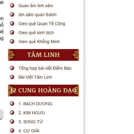
ai
Quan âm linh xâm
Xin xăm quan thánh
ên
Gieo quẻ Quan Tế Công
hổ
hệ
Gieo quẻ kinh dịch
ng
Gieo quẻ Khổng Minh
TÂM LINH
Tổng hợp bài viết Điềm Báo
Bài Viết Tâm Linh
12 CUNG HOÀNG ĐẠO
1. BẠCH DƯƠNG
2. KIM NGƯU
3. SONG TỬ
4. CỰ GIẢI