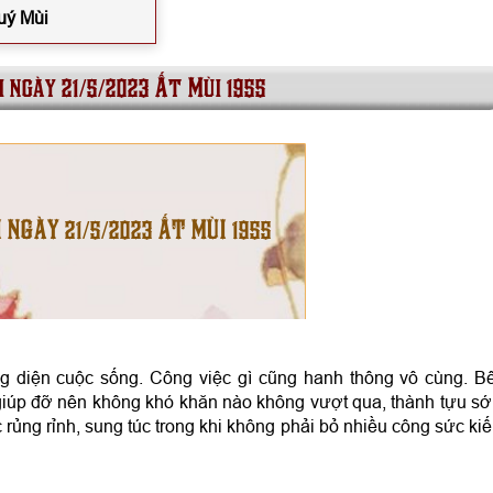
uý Mùi
i ngày 21/5/2023 Ất Mùi 1955
I NGÀY 21/5/2023 ẤT MÙI 1955
g diện cuộc sống. Công việc gì cũng hanh thông vô cùng. B
iúp đỡ nên không khó khăn nào không vượt qua, thành tựu s
c rủng rỉnh, sung túc trong khi không phải bỏ nhiều công sức ki