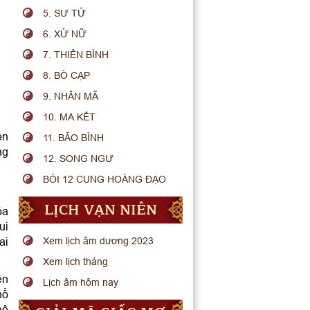
5. SƯ TỬ
6. XỬ NỮ
7. THIÊN BÌNH
8. BÒ CẠP
9. NHÂN MÃ
10. MA KẾT
ện
11. BẢO BÌNH
ng
12. SONG NGƯ
BÓI 12 CUNG HOÀNG ĐẠO
LỊCH VẠN NIÊN
ỏa
ui
ai
Xem lịch âm dương 2023
Xem lịch tháng
ên
Lịch âm hôm nay
hổ
hệ