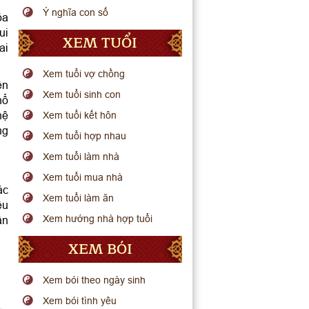
Ý nghĩa con số
ỏa
ui
XEM TUỔI
ai
Xem tuổi vợ chồng
ên
Xem tuổi sinh con
hổ
hệ
Xem tuổi kết hôn
ng
Xem tuổi hợp nhau
Xem tuổi làm nhà
Xem tuổi mua nhà
ác
Xem tuổi làm ăn
ều
Xem hướng nhà hợp tuổi
ân
XEM BÓI
Xem bói theo ngày sinh
Xem bói tình yêu