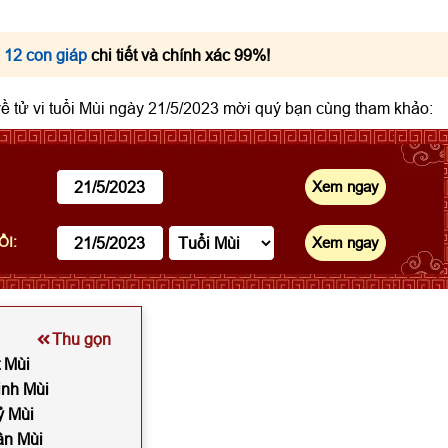
 12 con giáp
chi tiết và chính xác 99%!
 về tử vi tuổi Mùi ngày 21/5/2023 mời quý bạn cùng tham khảo:
ỔI:
Thu gọn
t Mùi
inh Mùi
ỷ Mùi
ân Mùi