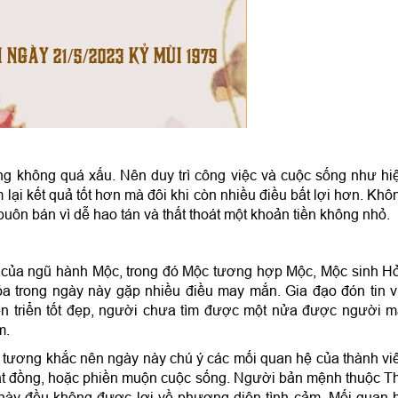
I NGÀY 21/5/2023 KỶ MÙI 1979
g không quá xấu. Nên duy trì công việc và cuộc sống như hi
m lại kết quả tốt hơn mà đôi khi còn nhiều điều bất lợi hơn. Khô
buôn bán vì dễ hao tán và thất thoát một khoản tiền không nhỏ.
 của ngũ hành Mộc, trong đó Mộc tương hợp Mộc, Mộc sinh H
 trong ngày này gặp nhiều điều may mắn. Gia đạo đón tin v
iến triển tốt đẹp, người chưa tìm được một nửa được người m
m.
ương khắc nên ngày này chú ý các mối quan hệ của thành vi
 bất đồng, hoặc phiền muộn cuộc sống. Người bản mệnh thuộc T
ày đều không được lợi về phương diện tình cảm. Mối quan 