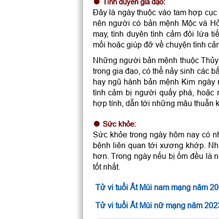
Tình duyên gia đạo:
Đây là ngày thuộc vào tam hợp cục
nên người có bản mệnh Mộc và Hỏa
may, tình duyên tình cảm đôi lứa t
mối hoặc giúp đỡ về chuyện tình cả
Những người bản mệnh thuộc Thủy t
trong gia đạo, có thể nảy sinh các
hay ngũ hành bản mệnh Kim ngày n
tình cảm bị người quấy phá, hoặc 
hợp tính, dẫn tới những mâu thuẫn k
Sức khỏe:
Sức khỏe trong ngày hôm nay có nh
bệnh liên quan tới xương khớp. Nh
hơn. Trong ngày nếu bị ốm đều là n
tốt nhất.
Tử vi tuổi Ất Mùi nam mạng năm 2
Tử vi tuổi Ất Mùi nữ mạng năm 202