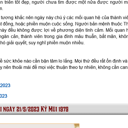
iến triển tốt đẹp, người chưa tìm được một nửa được người m
m.
ương khắc nên ngày này chú ý các mối quan hệ của thành vi
 bất đồng, hoặc phiền muộn cuộc sống. Người bản mệnh thuộc T
ày đều không được lợi về phương diện tình cảm. Mối quan 
ngăn cản, thành viên trong gia đình mâu thuẫn, bất mãn, khô
hó giải quyết, suy nghĩ phiền muộn nhiều.
 sức khỏe nào cần bận tâm lo lắng. Mọi thứ đều rất ổn định và
 nên thoải mái để mọi việc thuận theo tự nhiên, không cần can
 2023
2023
i ngày 21/5/2023 Kỷ Mùi 1979