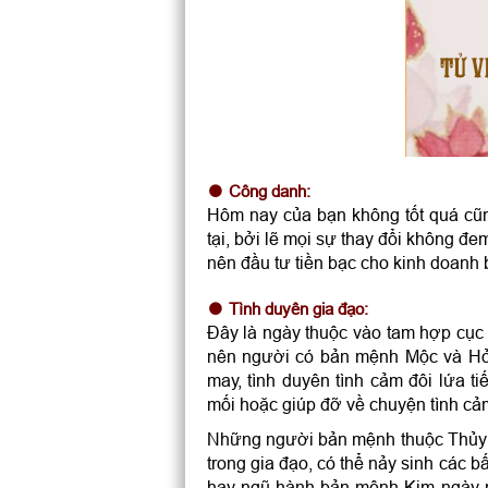
TỬ V
Công danh:
Hôm nay của bạn không tốt quá cũn
tại, bởi lẽ mọi sự thay đổi không đe
nên đầu tư tiền bạc cho kinh doanh 
Tình duyên gia đạo:
Đây là ngày thuộc vào tam hợp cục
nên người có bản mệnh Mộc và Hỏa
may, tình duyên tình cảm đôi lứa t
mối hoặc giúp đỡ về chuyện tình cả
Những người bản mệnh thuộc Thủy t
trong gia đạo, có thể nảy sinh các
hay ngũ hành bản mệnh Kim ngày n