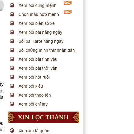
Xem bói cung mệnh
Chọn màu hợp mệnh
Xem bói biển số xe
Xem bói bài hàng ngày
Bói bài Tarot hàng ngày
Bói chứng minh thư nhân dân
Xem bói bài tình yêu
Xem bói bài thời vận
Xem bói nốt ruồi
ấy
Xem bói kiều
ặt
Xem bói theo tên
ia
Xem bói chỉ tay
XIN LỘC THÁNH
ỏa
ui
Xin xăm tả quân