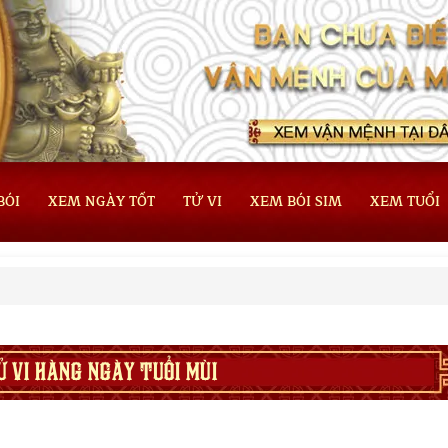
BÓI
XEM NGÀY TỐT
TỬ VI
XEM BÓI SIM
XEM TUỔI
Ử VI HÀNG NGÀY TUỔI MÙI