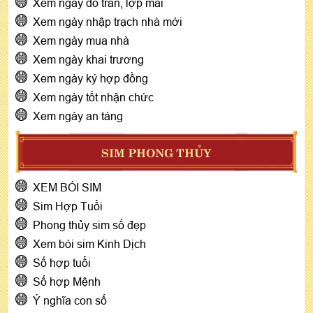
Xem ngày đổ trần, lợp mái
Xem ngày nhập trạch nhà mới
Xem ngày mua nhà
Xem ngày khai trương
Xem ngày ký hợp đồng
Xem ngày tốt nhận chức
Xem ngày an táng
SIM PHONG THỦY
XEM BÓI SIM
Sim Hợp Tuổi
Phong thủy sim số đẹp
Xem bói sim Kinh Dịch
Số hợp tuổi
Số hợp Mệnh
Ý nghĩa con số