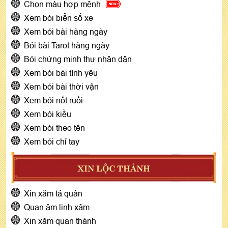
Chọn màu hợp mệnh
Xem bói biển số xe
Xem bói bài hàng ngày
Bói bài Tarot hàng ngày
Bói chứng minh thư nhân dân
Xem bói bài tình yêu
Xem bói bài thời vận
Xem bói nốt ruồi
Xem bói kiều
Xem bói theo tên
Xem bói chỉ tay
XIN LỘC THÁNH
Xin xăm tả quân
Quan âm linh xâm
Xin xăm quan thánh