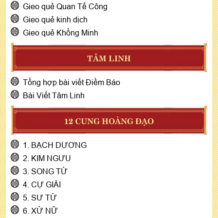
Gieo quẻ Quan Tế Công
Gieo quẻ kinh dịch
Gieo quẻ Khổng Minh
TÂM LINH
Tổng hợp bài viết Điềm Báo
Bài Viết Tâm Linh
12 CUNG HOÀNG ĐẠO
1. BẠCH DƯƠNG
2. KIM NGƯU
3. SONG TỬ
4. CỰ GIẢI
5. SƯ TỬ
6. XỬ NỮ