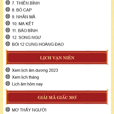
7. THIÊN BÌNH
8. BÒ CẠP
9. NHÂN MÃ
10. MA KẾT
11. BẢO BÌNH
12. SONG NGƯ
BÓI 12 CUNG HOÀNG ĐẠO
LỊCH VẠN NIÊN
Xem lịch âm dương 2023
Xem lịch tháng
Lịch âm hôm nay
GIẢI MÃ GIẤC MƠ
MƠ THẤY NGƯỜI