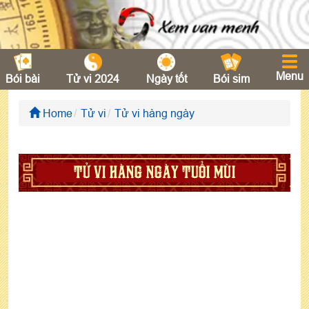
Menu
Bói bài
Tử vi 2024
Ngày tốt
Bói sim
Home
Tử vi
Tử vi hàng ngày
TỬ VI HÀNG NGÀY TUỔI MÙI