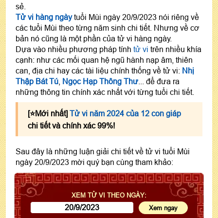
sẻ.
Tử vi hàng ngày
tuổi Mùi ngày 20/9/2023 nói riêng về
các tuổi Mùi theo từng năm sinh chi tiết. Nhưng về cơ
bản nó cũng là một phần của tử vi hàng ngày.
Dựa vào nhiều phương pháp tính
tử vi
trên nhiều khía
cạnh: như các mối quan hệ ngũ hành nạp âm, thiên
can, địa chi hay các tài liệu chính thống về tử vi:
Nhị
Thập Bát Tú
,
Ngọc Hạp Thông Thư
... để đưa ra
những thông tin chính xác nhất với từng tuổi chi tiết.
[⭐️Mới nhất]
Tử vi năm 2024 của 12 con giáp
chi tiết và chính xác 99%!
Sau đây là những luận giải chi tiết về tử vi tuổi Mùi
ngày 20/9/2023 mời quý bạn cùng tham khảo:
XEM TỬ VI THEO NGÀY: