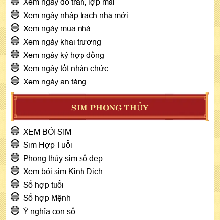
Xem ngày đổ trần, lợp mái
Xem ngày nhập trạch nhà mới
Xem ngày mua nhà
Xem ngày khai trương
Xem ngày ký hợp đồng
Xem ngày tốt nhận chức
Xem ngày an táng
SIM PHONG THỦY
XEM BÓI SIM
Sim Hợp Tuổi
Phong thủy sim số đẹp
Xem bói sim Kinh Dịch
Số hợp tuổi
Số hợp Mệnh
Ý nghĩa con số