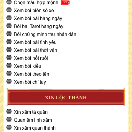
Chọn màu hợp mệnh
Xem bói biển số xe
Xem bói bài hàng ngày
Bói bài Tarot hàng ngày
Bói chứng minh thư nhân dân
Xem bói bài tình yêu
Xem bói bài thời vận
Xem bói nốt ruồi
Xem bói kiều
Xem bói theo tên
Xem bói chỉ tay
XIN LỘC THÁNH
Xin xăm tả quân
Quan âm linh xâm
Xin xăm quan thánh