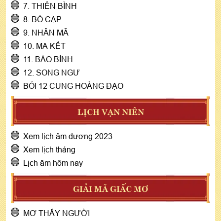
7. THIÊN BÌNH
8. BÒ CẠP
9. NHÂN MÃ
10. MA KẾT
11. BẢO BÌNH
12. SONG NGƯ
BÓI 12 CUNG HOÀNG ĐẠO
LỊCH VẠN NIÊN
Xem lịch âm dương 2023
Xem lịch tháng
Lịch âm hôm nay
GIẢI MÃ GIẤC MƠ
MƠ THẤY NGƯỜI