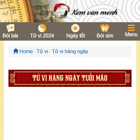
Menu
Bói bài
Tử vi 2024
Ngày tốt
Bói sim
Home
Tử vi
Tử vi hàng ngày
TỬ VI HÀNG NGÀY TUỔI MÃO