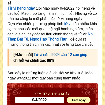
sẻ.
Tử vi hàng ngày
tuổi Mão ngày 9/4/2022 nói riêng về
các tuổi Mão theo từng năm sinh chi tiết. Nhưng về cơ
bản nó cũng là một phần của tử vi hàng ngày.
Dựa vào nhiều phương pháp tính
tử vi
trên nhiều khía
cạnh: như các mối quan hệ ngũ hành nạp âm, thiên
can, địa chi hay các tài liệu chính thống về tử vi:
Nhị
Thập Bát Tú
,
Ngọc Hạp Thông Thư
... để đưa ra
những thông tin chính xác nhất với từng tuổi chi tiết.
[⭐️Mới nhất]
Tử vi năm 2024 của 12 con giáp
chi tiết và chính xác 99%!
Sau đây là những luận giải chi tiết về tử vi tuổi Mão
ngày 9/4/2022 mời quý bạn cùng tham khảo:
XEM TỬ VI THEO NGÀY: