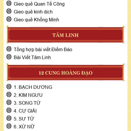
Gieo quẻ Quan Tế Công
Gieo quẻ kinh dịch
Gieo quẻ Khổng Minh
TÂM LINH
Tổng hợp bài viết Điềm Báo
Bài Viết Tâm Linh
12 CUNG HOÀNG ĐẠO
1. BẠCH DƯƠNG
2. KIM NGƯU
3. SONG TỬ
4. CỰ GIẢI
5. SƯ TỬ
6. XỬ NỮ