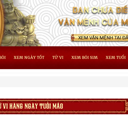
BÓI
XEM NGÀY TỐT
TỬ VI
XEM BÓI SIM
XEM TUỔI
Ử VI HÀNG NGÀY TUỔI MÃO