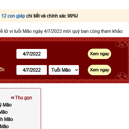
 12 con giáp
chi tiết và chính xác 99%!
 về tử vi tuổi Mão ngày 4/7/2022 mời quý bạn cùng tham khảo:
ỔI:
Thu gọn
uý Mão
 Mão
inh Mão
ỷ Mão