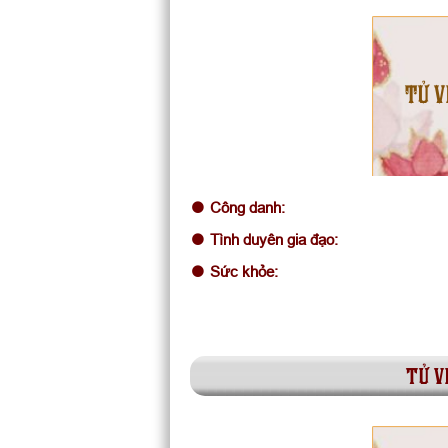
TỬ V
Công danh:
Tình duyên gia đạo:
Sức khỏe:
tử v