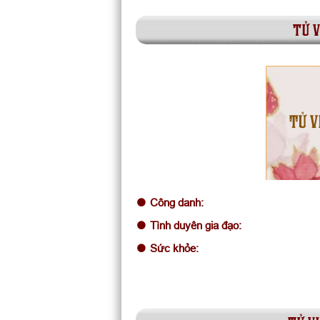
tử v
TỬ V
Công danh:
Tình duyên gia đạo:
Sức khỏe: