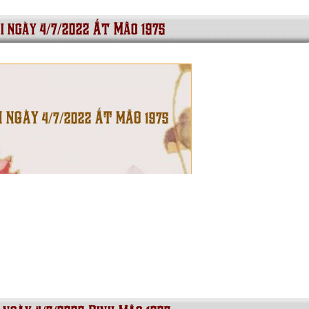
i ngày 4/7/2022 Ất Mão 1975
I NGÀY 4/7/2022 ẤT MÃO 1975