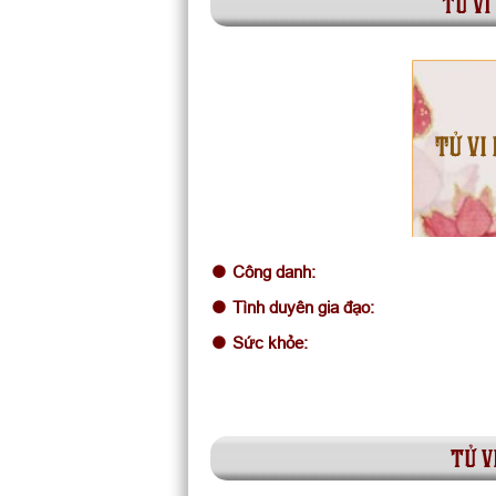
tử vi
TỬ VI 
Công danh:
Tình duyên gia đạo:
Sức khỏe:
tử v