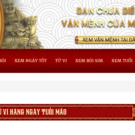
BÓI
XEM NGÀY TỐT
TỬ VI
XEM BÓI SIM
XEM TUỔI
Ử VI HÀNG NGÀY TUỔI MÃO