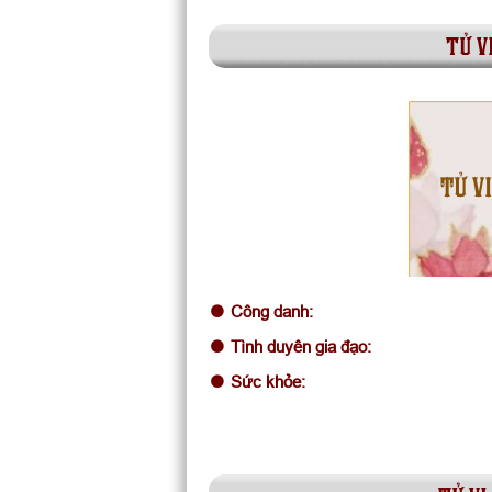
tử v
TỬ VI
Công danh:
Tình duyên gia đạo:
Sức khỏe: