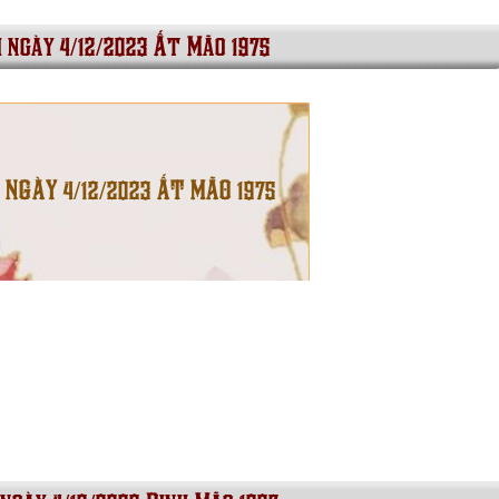
i ngày 4/12/2023 Ất Mão 1975
 NGÀY 4/12/2023 ẤT MÃO 1975