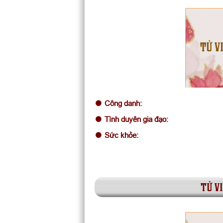
TỬ VI
Công danh:
Tình duyên gia đạo:
Sức khỏe:
tử vi