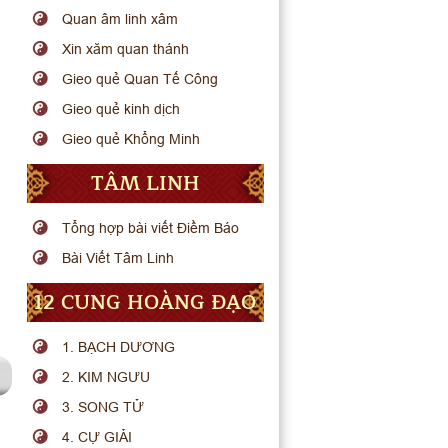
Quan âm linh xâm
Xin xăm quan thánh
Gieo quẻ Quan Tế Công
Gieo quẻ kinh dịch
Gieo quẻ Khổng Minh
TÂM LINH
Tổng hợp bài viết Điềm Báo
Bài Viết Tâm Linh
12 CUNG HOÀNG ĐẠO
1. BẠCH DƯƠNG
2. KIM NGƯU
3. SONG TỬ
4. CỰ GIẢI