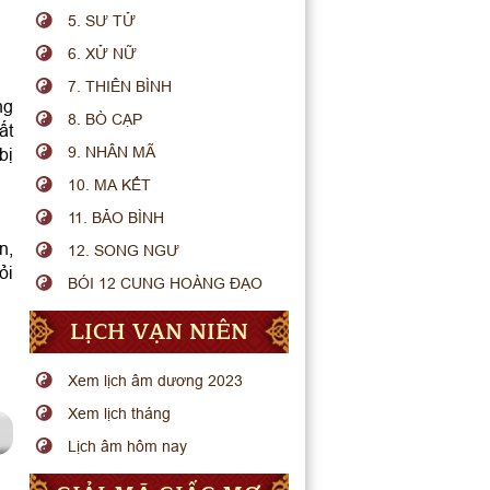
5. SƯ TỬ
6. XỬ NỮ
7. THIÊN BÌNH
ng
8. BÒ CẠP
ất
9. NHÂN MÃ
bị
10. MA KẾT
11. BẢO BÌNH
n,
12. SONG NGƯ
ỏi
BÓI 12 CUNG HOÀNG ĐẠO
LỊCH VẠN NIÊN
Xem lịch âm dương 2023
Xem lịch tháng
Lịch âm hôm nay