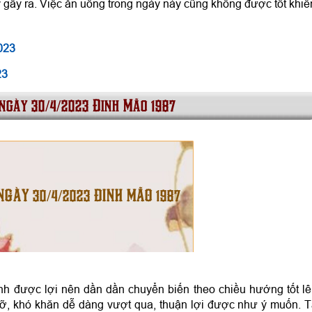
 gây ra. Việc ăn uống trong ngày này cũng không được tốt khiế
023
23
 ngày 30/4/2023 Đinh Mão 1987
NGÀY 30/4/2023 ĐINH MÃO 1987
nh được lợi nên dần dần chuyển biến theo chiều hướng tốt lê
, khó khăn dễ dàng vượt qua, thuận lợi được như ý muốn. T