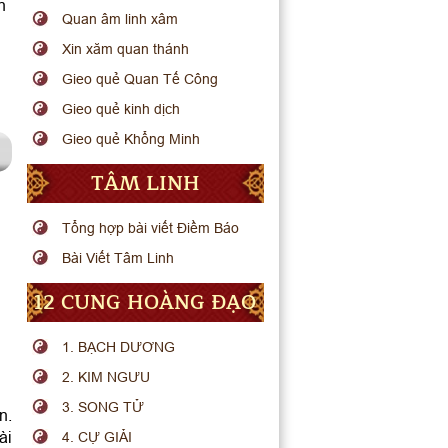
n
Quan âm linh xâm
Xin xăm quan thánh
Gieo quẻ Quan Tế Công
Gieo quẻ kinh dịch
Gieo quẻ Khổng Minh
TÂM LINH
Tổng hợp bài viết Điềm Báo
Bài Viết Tâm Linh
12 CUNG HOÀNG ĐẠO
1. BẠCH DƯƠNG
2. KIM NGƯU
3. SONG TỬ
n.
ài
4. CỰ GIẢI