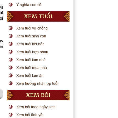
Ý nghĩa con số
ng
ất
XEM TUỔI
bị
Xem tuổi vợ chồng
Xem tuổi sinh con
uy
Xem tuổi kết hôn
ận
Xem tuổi hợp nhau
Xem tuổi làm nhà
Xem tuổi mua nhà
Xem tuổi làm ăn
Xem hướng nhà hợp tuổi
XEM BÓI
Xem bói theo ngày sinh
Xem bói tình yêu