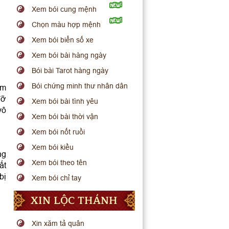
Xem bói cung mệnh
Chọn màu hợp mệnh
Xem bói biển số xe
Xem bói bài hàng ngày
Bói bài Tarot hàng ngày
Bói chứng minh thư nhân dân
ớm
đỡ
Xem bói bài tình yêu
vô
Xem bói bài thời vận
Xem bói nốt ruồi
Xem bói kiều
ng
Xem bói theo tên
ất
bị
Xem bói chỉ tay
XIN LỘC THÁNH
Xin xăm tả quân