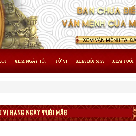
BÓI
XEM NGÀY TỐT
TỬ VI
XEM BÓI SIM
XEM TUỔI
Ử VI HÀNG NGÀY TUỔI MÃO