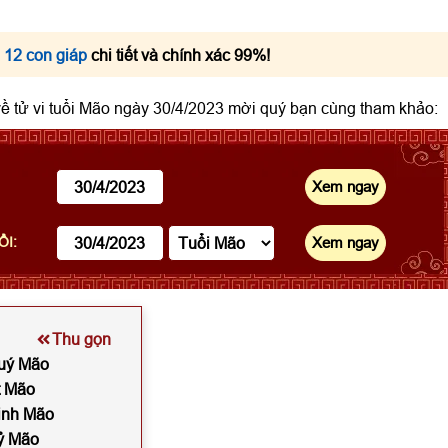
 12 con giáp
chi tiết và chính xác 99%!
 về tử vi tuổi Mão ngày 30/4/2023 mời quý bạn cùng tham khảo:
ỔI:
Thu gọn
Quý Mão
t Mão
Đinh Mão
Kỷ Mão