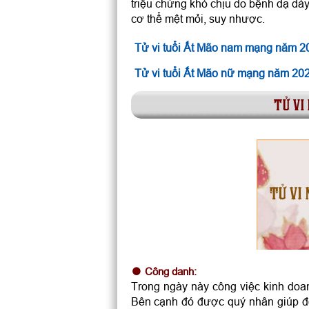
triệu chứng khó chịu do bệnh dạ dày
cơ thể mệt mỏi, suy nhược.
Tử vi tuổi Ất Mão nam mạng năm 2
Tử vi tuổi Ất Mão nữ mạng năm 20
tử vi
TỬ VI 
Công danh:
Trong ngày này công việc kinh doa
Bên cạnh đó được quý nhân giúp đỡ