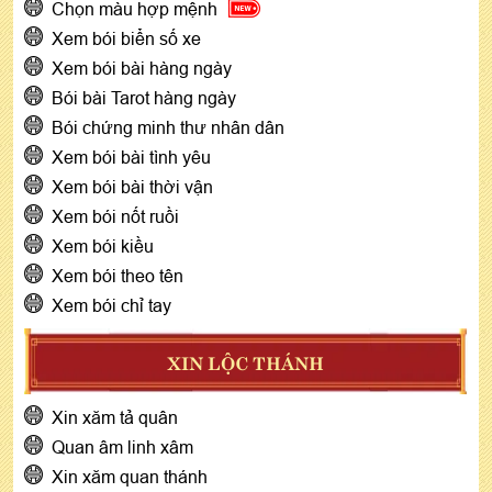
Chọn màu hợp mệnh
Xem bói biển số xe
Xem bói bài hàng ngày
Bói bài Tarot hàng ngày
Bói chứng minh thư nhân dân
Xem bói bài tình yêu
Xem bói bài thời vận
Xem bói nốt ruồi
Xem bói kiều
Xem bói theo tên
Xem bói chỉ tay
XIN LỘC THÁNH
Xin xăm tả quân
Quan âm linh xâm
Xin xăm quan thánh