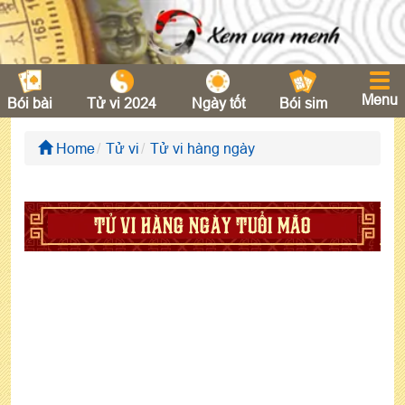
Menu
Bói bài
Tử vi 2024
Ngày tốt
Bói sim
Home
Tử vi
Tử vi hàng ngày
TỬ VI HÀNG NGÀY TUỔI MÃO