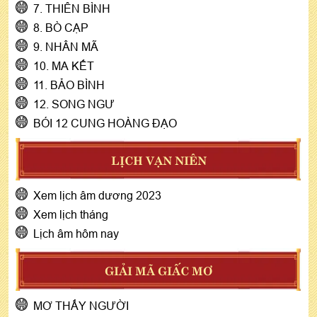
7. THIÊN BÌNH
8. BÒ CẠP
9. NHÂN MÃ
10. MA KẾT
11. BẢO BÌNH
12. SONG NGƯ
BÓI 12 CUNG HOÀNG ĐẠO
LỊCH VẠN NIÊN
Xem lịch âm dương 2023
Xem lịch tháng
Lịch âm hôm nay
GIẢI MÃ GIẤC MƠ
MƠ THẤY NGƯỜI