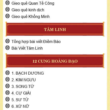
Gieo quẻ Quan Tế Công
Gieo quẻ kinh dịch
Gieo quẻ Khổng Minh
TÂM LINH
Tổng hợp bài viết Điềm Báo
Bài Viết Tâm Linh
12 CUNG HOÀNG ĐẠO
1. BẠCH DƯƠNG
2. KIM NGƯU
3. SONG TỬ
4. CỰ GIẢI
5. SƯ TỬ
6. XỬ NỮ