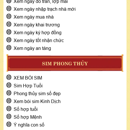
Xem ngày đổ trần, lợp mái
Xem ngày nhập trạch nhà mới
Xem ngày mua nhà
Xem ngày khai trương
Xem ngày ký hợp đồng
Xem ngày tốt nhận chức
Xem ngày an táng
SIM PHONG THỦY
XEM BÓI SIM
Sim Hợp Tuổi
Phong thủy sim số đẹp
Xem bói sim Kinh Dịch
Số hợp tuổi
Số hợp Mệnh
Ý nghĩa con số