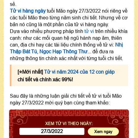
sẻ.
Tử vi hàng ngày
tuổi Mão ngày 27/3/2022 nói riêng về
các tuổi Mão theo từng năm sinh chi tiết. Nhưng về cơ
bản nó cũng là một phần của tử vi hàng ngày.
Dựa vào nhiều phương pháp tính
tử vi
trên nhiều khía
cạnh: như các mối quan hệ ngũ hành nạp âm, thiên
can, địa chi hay các tài liệu chính thống về tử vi:
Nhị
Thập Bát Tú
,
Ngọc Hạp Thông Thư
... để đưa ra
những thông tin chính xác nhất với từng tuổi chi tiết.
[⭐️Mới nhất]
Tử vi năm 2024 của 12 con giáp
chi tiết và chính xác 99%!
Sau đây là những luận giải chi tiết về tử vi tuổi Mão
ngày 27/3/2022 mời quý bạn cùng tham khảo:
XEM TỬ VI THEO NGÀY: